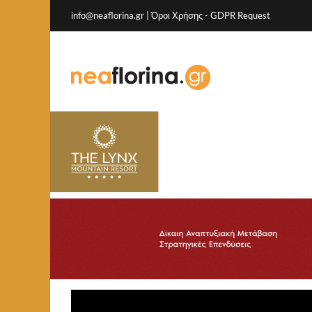
info@neaflorina.gr |
Όροι Χρήσης
-
GDPR Request