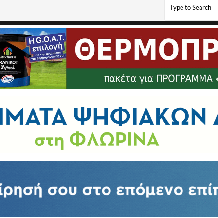
ύ και κτηνοτροφικού κόσμου της Δυτικής Μακεδονίας για τον αποκλεισμό από τις ενι