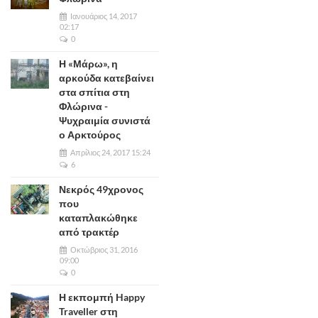
Ιανουάριος 14, 2017
02:17
0
Η «Μάρω», η
αρκούδα κατεβαίνει
στα σπίτια στη
Φλώρινα -
Ψυχραιμία συνιστά
ο Αρκτούρος
Απρίλιος 24, 2017 15:24
6
Νεκρός 49χρονος
που
καταπλακώθηκε
από τρακτέρ
Οκτώβριος 31, 2016
09:00
0
Η εκπομπή Happy
Traveller στη