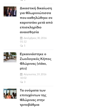
Δικαστική δικαίωση
για Φλωρινιώτισσα
που καθηλώθηκε σε
καροτσάκι μετά από
επισκληρίδιο
αναισθησία
Δεκέμβριος 30, 2016
01:12
5
Εγκαινιάστηκε ο
Ζωολογικός Κήπος
Φλώρινας (video,
pics)
Αύγουστος 19, 2016
10:02
3
Τα ονόματα των
επιτυχόντων της
Φλώρινας στην
τριτοβάθμια