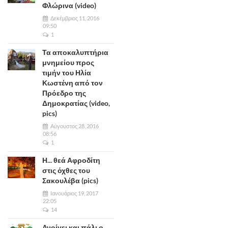
Φλώρινα (video)
Δεκέμβριος 11, 2016
09:50
1
Τα αποκαλυπτήρια
μνημείου προς
τιμήν του Ηλία
Κωστένη από τον
Πρόεδρο της
Δημοκρατίας (video,
pics)
Αύγουστος 28, 2016
08:56
1
Η... θεά Αφροδίτη
στις όχθες του
Σακουλέβα (pics)
Ιανουάριος 19, 2017
22:05
14
Ανοίγει και πάλι ο