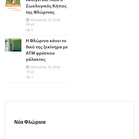
Ζωολογικός Κήπος
της Φλώρινας
Αύγουστος 12, 2016
09:45
1
Η Φλώρινα κάνει το
δικό της ξεκίνημα με
ΑΤΜ φρέσκου
γάλακτος
Αύγουστος 16, 2016
14:22
1
Νέα Φλώρινα