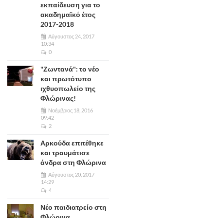
εκπαίδευση για το
ακαδημαϊκό έτος
2017-2018
Αύγουστος 24, 2017
10:34
0
"Ζωντανά": το νέο
και πρωτότυπο
ιχθυοπωλείο της
Φλώρινας!
Νοέμβριος 18, 2016
09:42
2
Αρκούδα επιτέθηκε
και τραυμάτισε
άνδρα στη Φλώρινα
Αύγουστος 20, 2017
14:29
4
Νέο παιδιατρείο στη
Φλώρινα