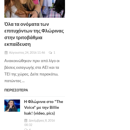
Όλα τα ονόματα των
επιτυχόντων της Φλώρινας
στην τριτοβάθμια
εκπαίδευση
Αύγουστος 24, 2016 11:46
1
Ανακοινώθηκαν πριν από λίγο οι
βάσεις εισαγωγής στα ΑΕΙ και τα
ΤΕΙ της χώρας. Δείτε παρακάτω,
πατώντας ...
ΠΕΡΙΣΣΟΤΕΡΑ
Η Φλώρινα στο "The
Voice" με την Billie
Isak! (video, pics)
Δεκέμβριος 8, 2016
00:32
6