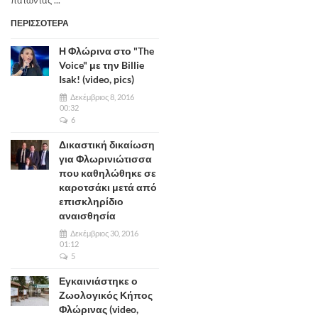
ΠΕΡΙΣΣΟΤΕΡΑ
Η Φλώρινα στο "The
Voice" με την Billie
Isak! (video, pics)
Δεκέμβριος 8, 2016
00:32
6
Δικαστική δικαίωση
για Φλωρινιώτισσα
που καθηλώθηκε σε
καροτσάκι μετά από
επισκληρίδιο
αναισθησία
Δεκέμβριος 30, 2016
01:12
5
Εγκαινιάστηκε ο
Ζωολογικός Κήπος
Φλώρινας (video,