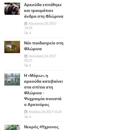
Αρκούδα επιτέθηκε
και τραυμάτισε
άνδρα στη Φλώρινα
Αύγουστος 20, 2017
14:29
4
Νέο παιδιατρείο στη
Φλώρινα
Ιανουάριος 14, 2017
02:17
0
Η «Μάρω», η
αρκούδα κατεβαίνει
στα σπίτια στη
Φλώρινα -
Ψυχραιμία συνιστά
ο Αρκτούρος
Απρίλιος 24, 2017 15:24
6
Νεκρός 49χρονος