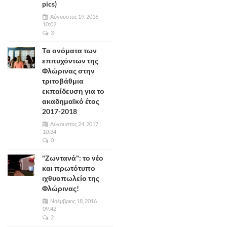
pics)
Αύγουστος 19, 2016
10:02
3
Τα ονόματα των
επιτυχόντων της
Φλώρινας στην
τριτοβάθμια
εκπαίδευση για το
ακαδημαϊκό έτος
2017-2018
Αύγουστος 24, 2017
10:34
0
"Ζωντανά": το νέο
και πρωτότυπο
ιχθυοπωλείο της
Φλώρινας!
Νοέμβριος 18, 2016
09:42
2