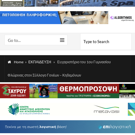
Go to...
Home
»
ΕΚΠΑΙΔΕΥΣΗ
»
Ευχαριστήριο του 1ου Γυμνασίου
Φλώρινας στον Σύλλογο Γονέων – Κηδεμόνων