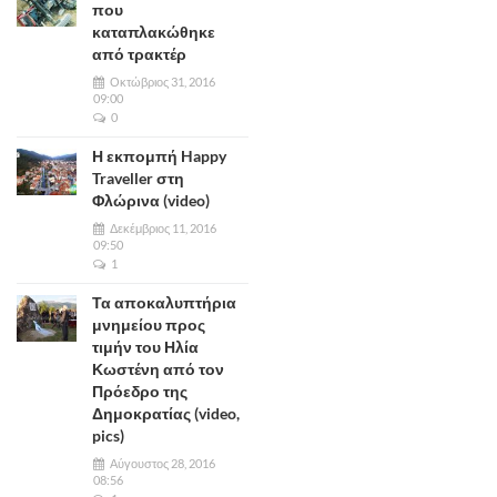
που
καταπλακώθηκε
από τρακτέρ
Οκτώβριος 31, 2016
09:00
0
Η εκπομπή Happy
Traveller στη
Φλώρινα (video)
Δεκέμβριος 11, 2016
09:50
1
Τα αποκαλυπτήρια
μνημείου προς
τιμήν του Ηλία
Κωστένη από τον
Πρόεδρο της
Δημοκρατίας (video,
pics)
Αύγουστος 28, 2016
08:56