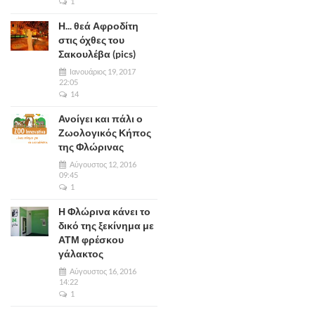
1
Η... θεά Αφροδίτη
στις όχθες του
Σακουλέβα (pics)
Ιανουάριος 19, 2017
22:05
14
Ανοίγει και πάλι ο
Ζωολογικός Κήπος
της Φλώρινας
Αύγουστος 12, 2016
09:45
1
Η Φλώρινα κάνει το
δικό της ξεκίνημα με
ΑΤΜ φρέσκου
γάλακτος
Αύγουστος 16, 2016
14:22
1