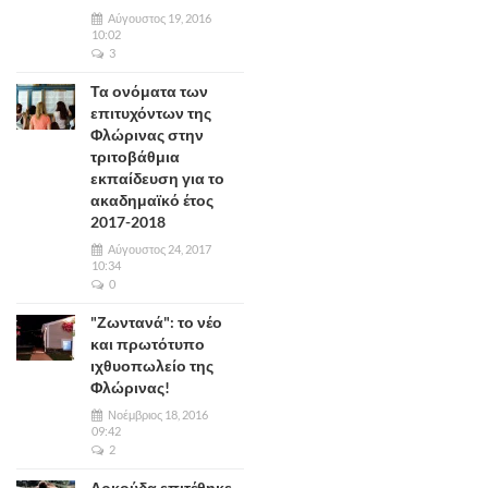
Αύγουστος 19, 2016
10:02
3
Τα ονόματα των
επιτυχόντων της
Φλώρινας στην
τριτοβάθμια
εκπαίδευση για το
ακαδημαϊκό έτος
2017-2018
Αύγουστος 24, 2017
10:34
0
"Ζωντανά": το νέο
και πρωτότυπο
ιχθυοπωλείο της
Φλώρινας!
Νοέμβριος 18, 2016
09:42
2
Αρκούδα επιτέθηκε