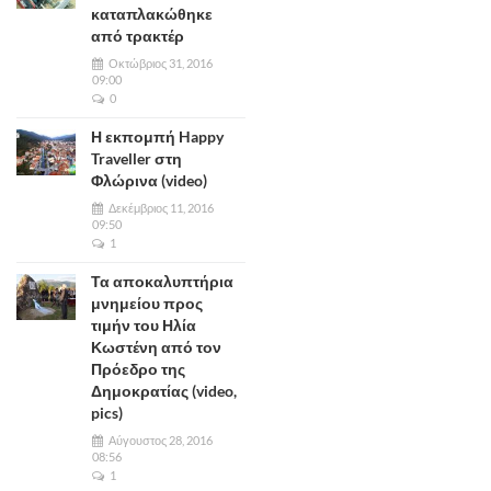
καταπλακώθηκε
από τρακτέρ
Οκτώβριος 31, 2016
09:00
0
Η εκπομπή Happy
Traveller στη
Φλώρινα (video)
Δεκέμβριος 11, 2016
09:50
1
Τα αποκαλυπτήρια
μνημείου προς
τιμήν του Ηλία
Κωστένη από τον
Πρόεδρο της
Δημοκρατίας (video,
pics)
Αύγουστος 28, 2016
08:56
1