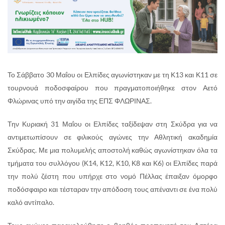
Το Σάββατο 30 Μαΐου οι Ελπίδες αγωνίστηκαν με τη Κ13 και Κ11 σε
τουρνουά ποδοσφαίρου που πραγματοποιήθηκε στον Αετό
Φλώρινας υπό την αιγίδα της ΕΠΣ ΦΛΩΡΙΝΑΣ.
Την Κυριακή 31 Μαΐου οι Ελπίδες ταξίδεψαν στη Σκύδρα για να
αντιμετωπίσουν σε φιλικούς αγώνες την Αθλητική ακαδημία
Σκύδρας. Με μια πολυμελής αποστολή καθώς αγωνίστηκαν όλα τα
τμήματα του συλλόγου (Κ14, Κ12, Κ10, Κ8 και Κ6) οι Ελπίδες παρά
την πολύ ζέστη που υπήρχε στο νομό Πέλλας έπαιξαν όμορφο
ποδόσφαιρο και τέσταραν την απόδοση τους απέναντι σε ένα πολύ
καλό αντίπαλο.