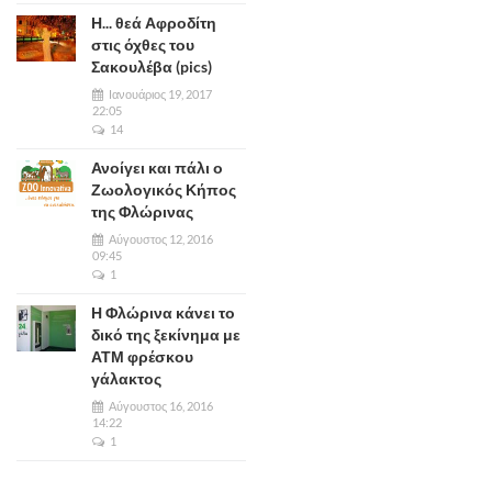
Η... θεά Αφροδίτη
στις όχθες του
Σακουλέβα (pics)
Ιανουάριος 19, 2017
22:05
14
Ανοίγει και πάλι ο
Ζωολογικός Κήπος
της Φλώρινας
Αύγουστος 12, 2016
09:45
1
Η Φλώρινα κάνει το
δικό της ξεκίνημα με
ΑΤΜ φρέσκου
γάλακτος
Αύγουστος 16, 2016
14:22
1