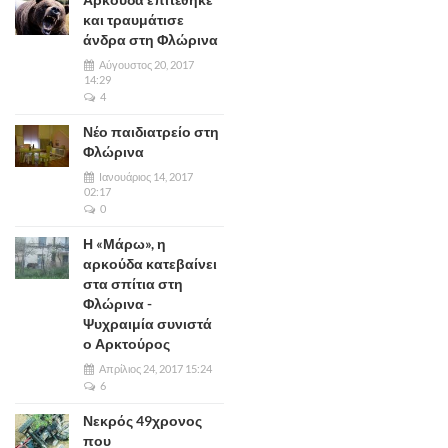
και τραυμάτισε
άνδρα στη Φλώρινα
Αύγουστος 20, 2017
14:29
4
Νέο παιδιατρείο στη
Φλώρινα
Ιανουάριος 14, 2017
02:17
0
Η «Μάρω», η
αρκούδα κατεβαίνει
στα σπίτια στη
Φλώρινα -
Ψυχραιμία συνιστά
ο Αρκτούρος
Απρίλιος 24, 2017 15:24
6
Νεκρός 49χρονος
που