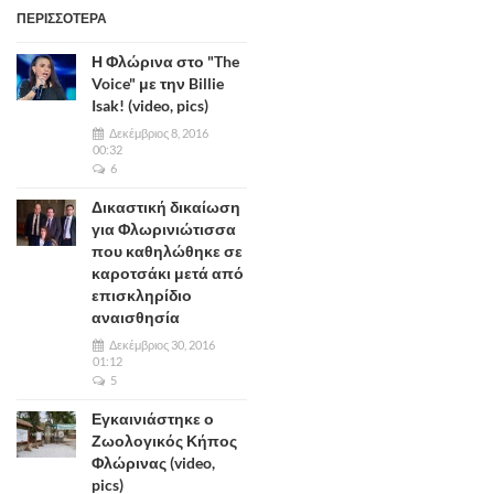
ΠΕΡΙΣΣΟΤΕΡΑ
Η Φλώρινα στο "The
Voice" με την Billie
Isak! (video, pics)
Δεκέμβριος 8, 2016
00:32
6
Δικαστική δικαίωση
για Φλωρινιώτισσα
που καθηλώθηκε σε
καροτσάκι μετά από
επισκληρίδιο
αναισθησία
Δεκέμβριος 30, 2016
01:12
5
Εγκαινιάστηκε ο
Ζωολογικός Κήπος
Φλώρινας (video,
pics)