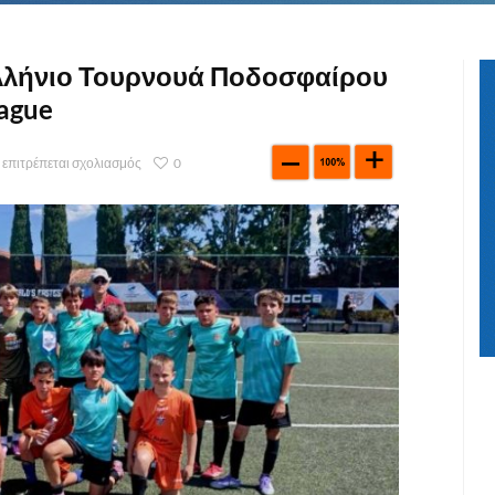
λλήνιο Τουρνουά Ποδοσφαίρου
ague
 επιτρέπεται σχολιασμός
0