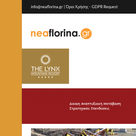
info@neaflorina.gr |
Όροι Χρήσης
-
GDPR Request