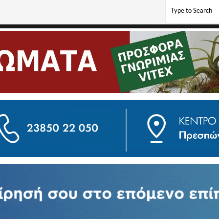
ο Τουρνουά Ποδοσφαίρου Socca Academies Champions League