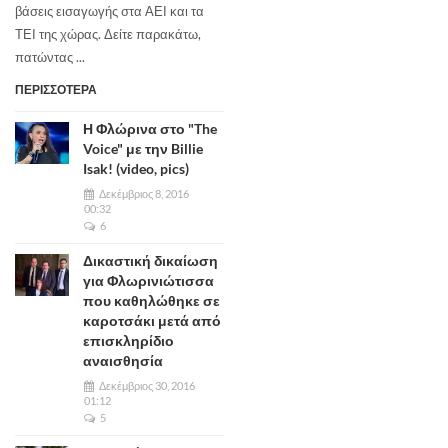
βάσεις εισαγωγής στα ΑΕΙ και τα
ΤΕΙ της χώρας. Δείτε παρακάτω,
πατώντας ...
ΠΕΡΙΣΣΟΤΕΡΑ
Η Φλώρινα στο "The
Voice" με την Billie
Isak! (video, pics)
Δεκέμβριος 8, 2016
00:32
6
Δικαστική δικαίωση
για Φλωρινιώτισσα
που καθηλώθηκε σε
καροτσάκι μετά από
επισκληρίδιο
αναισθησία
Δεκέμβριος 30, 2016
01:12
5