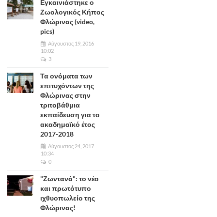
Εγκαινιάστηκε ο
Ζωολογικός Κήπος
Φλώρινας (video,
pics)
Αύγουστος 19, 2016
10:02
3
Τα ονόματα των
επιτυχόντων της
Φλώρινας στην
τριτοβάθμια
εκπαίδευση για το
ακαδημαϊκό έτος
2017-2018
Αύγουστος 24, 2017
10:34
0
"Ζωντανά": το νέο
και πρωτότυπο
ιχθυοπωλείο της
Φλώρινας!