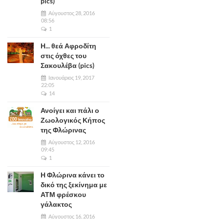
pics)
Αύγουστος 28, 2016
08:56
1
Η... θεά Αφροδίτη
στις όχθες του
Σακουλέβα (pics)
Ιανουάριος 19, 2017
22:05
14
Ανοίγει και πάλι ο
Ζωολογικός Κήπος
της Φλώρινας
Αύγουστος 12, 2016
09:45
1
Η Φλώρινα κάνει το
δικό της ξεκίνημα με
ΑΤΜ φρέσκου
γάλακτος
Αύγουστος 16, 2016