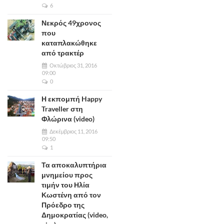
6
Νεκρός 49χρονος
που
καταπλακώθηκε
από τρακτέρ
Οκτώβριος 31, 2016
09:00
0
Η εκπομπή Happy
Traveller στη
Φλώρινα (video)
Δεκέμβριος 11, 2016
09:50
1
Τα αποκαλυπτήρια
μνημείου προς
τιμήν του Ηλία
Κωστένη από τον
Πρόεδρο της
Δημοκρατίας (video,