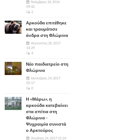
Νοέμβριος 18, 2016
09:42
2
Αρκούδα επιτέθηκε
και τραυμάτισε
άνδρα στη Φλώρινα
Αύγουστος 20, 2017
14:29
4
Νέο παιδιατρείο στη
Φλώρινα
Ιανουάριος 14, 2017
02:17
0
Η «Μάρω», η
αρκούδα κατεβαίνει
στα σπίτια στη
Φλώρινα -
Ψυχραιμία συνιστά
ο Αρκτούρος
Απρίλιος 24, 2017 15:24