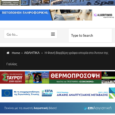
Go to...
Home
»
ΑΘΛΗΤΙΚΑ
»
Η Φανή Βαρβέρη γράφει ιστορία στο Άντονι της
Γαλλίας