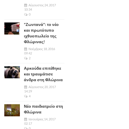
Αύγουστος 24, 2017
10:34
0
"Ζωντανά": το νέο
και πρωτότυπο
ιχθυοπωλείο της
Φλώρινας!
Νοέμβριος 18, 2016
09:42
2
Αρκούδα επιτέθηκε
και τραυμάτισε
άνδρα στη Φλώρινα
Αύγουστος 20, 2017
14:29
4
Νέο παιδιατρείο στη
Φλώρινα
Ιανουάριος 14, 2017
02:17
0