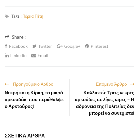
Tags :
Πέρκα Πέτη
Share :
Facebook
Twitter
Google+
Pinterest
Linkedin
Email
Προηγούμενο Άρθρο
Επόμενο Άρθρο
Νεκρή και η Κίρκη, το μικρό
Καλλιστώ: Τρεις νεκρές
αρκουδάκι που περιέθαλψε
αρκούδες σε λίγες ώρες – Η
ο Αρκτούρος!
αδράνεια της Πολιτείας δεν
μπορεί να συνεχιστεί
ΣΧΕΤΙΚΑ ΑΡΘΡΑ