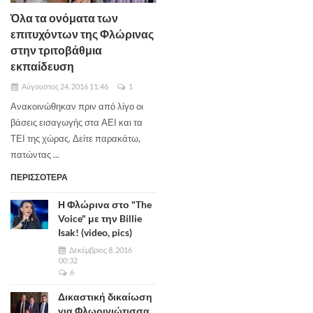
Όλα τα ονόματα των
επιτυχόντων της Φλώρινας
στην τριτοβάθμια
εκπαίδευση
Αύγουστος 24, 2016 11:46
1
Ανακοινώθηκαν πριν από λίγο οι
βάσεις εισαγωγής στα ΑΕΙ και τα
ΤΕΙ της χώρας. Δείτε παρακάτω,
πατώντας ...
ΠΕΡΙΣΣΟΤΕΡΑ
Η Φλώρινα στο "The
Voice" με την Billie
Isak! (video, pics)
Δεκέμβριος 8, 2016
00:32
6
Δικαστική δικαίωση
για Φλωρινιώτισσα