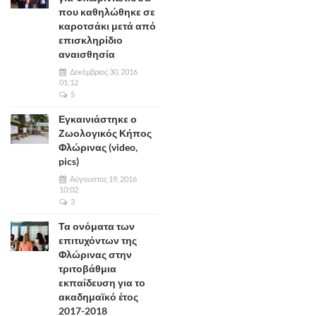
που καθηλώθηκε σε
καροτσάκι μετά από
επισκληρίδιο
αναισθησία
Δεκέμβριος 30, 2016
01:12
5
Εγκαινιάστηκε ο
Ζωολογικός Κήπος
Φλώρινας (video,
pics)
Αύγουστος 19, 2016
10:02
3
Τα ονόματα των
επιτυχόντων της
Φλώρινας στην
τριτοβάθμια
εκπαίδευση για το
ακαδημαϊκό έτος
2017-2018