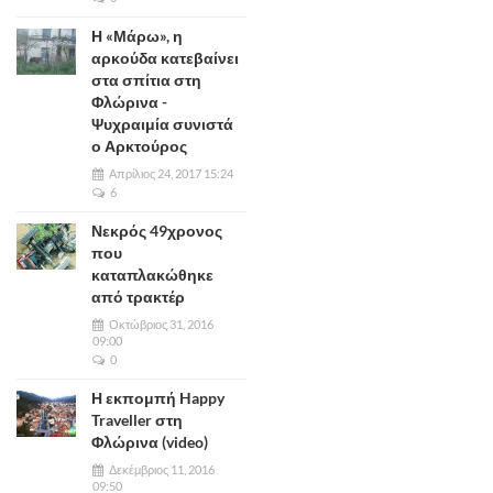
Η «Μάρω», η
αρκούδα κατεβαίνει
στα σπίτια στη
Φλώρινα -
Ψυχραιμία συνιστά
ο Αρκτούρος
Απρίλιος 24, 2017 15:24
6
Νεκρός 49χρονος
που
καταπλακώθηκε
από τρακτέρ
Οκτώβριος 31, 2016
09:00
0
Η εκπομπή Happy
Traveller στη
Φλώρινα (video)
Δεκέμβριος 11, 2016
09:50