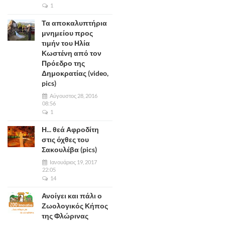
1
Τα αποκαλυπτήρια
μνημείου προς
τιμήν του Ηλία
Κωστένη από τον
Πρόεδρο της
Δημοκρατίας (video,
pics)
Αύγουστος 28, 2016
08:56
1
Η... θεά Αφροδίτη
στις όχθες του
Σακουλέβα (pics)
Ιανουάριος 19, 2017
22:05
14
Ανοίγει και πάλι ο
Ζωολογικός Κήπος
της Φλώρινας