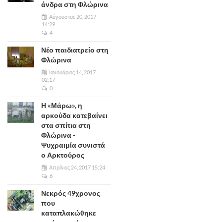
άνδρα στη Φλώρινα
Αύγουστος 20, 2017
14:29
4
Νέο παιδιατρείο στη
Φλώρινα
Ιανουάριος 14, 2017
02:17
0
Η «Μάρω», η
αρκούδα κατεβαίνει
στα σπίτια στη
Φλώρινα -
Ψυχραιμία συνιστά
ο Αρκτούρος
Απρίλιος 24, 2017 15:24
6
Νεκρός 49χρονος
που
καταπλακώθηκε