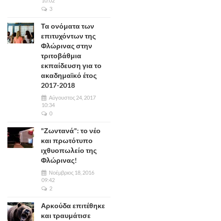
10:02
3
Τα ονόματα των
επιτυχόντων της
Φλώρινας στην
τριτοβάθμια
εκπαίδευση για το
ακαδημαϊκό έτος
2017-2018
Αύγουστος 24, 2017
10:34
0
"Ζωντανά": το νέο
και πρωτότυπο
ιχθυοπωλείο της
Φλώρινας!
Νοέμβριος 18, 2016
09:42
2
Αρκούδα επιτέθηκε
και τραυμάτισε