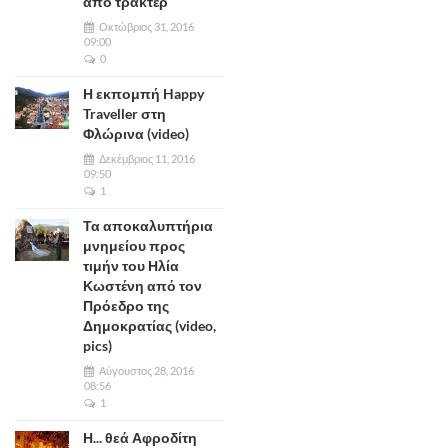
από τρακτέρ
Οκτώβριος 31, 2016
09:00
0
Η εκπομπή Happy
Traveller στη
Φλώρινα (video)
Δεκέμβριος 11, 2016
09:50
1
Τα αποκαλυπτήρια
μνημείου προς
τιμήν του Ηλία
Κωστένη από τον
Πρόεδρο της
Δημοκρατίας (video,
pics)
Αύγουστος 28, 2016
08:56
1
Η... θεά Αφροδίτη