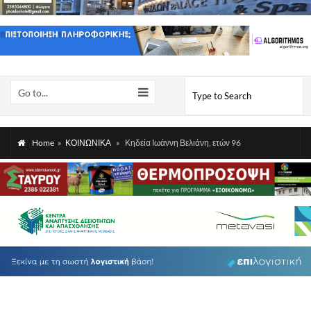
Go to...
Home
»
ΚΟΙΝΩΝΙΚΑ
»
Κηδεία Ιωάννη Βελιάνη, ετών 96