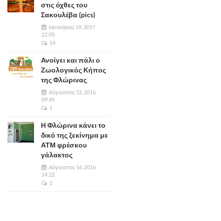
στις όχθες του
Σακουλέβα (pics)
Ιανουάριος 19, 2017
22:05
14
Ανοίγει και πάλι ο
Ζωολογικός Κήπος
της Φλώρινας
Αύγουστος 12, 2016
09:45
1
Η Φλώρινα κάνει το
δικό της ξεκίνημα με
ΑΤΜ φρέσκου
γάλακτος
Αύγουστος 16, 2016
14:22
1