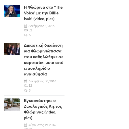
Η Φλώρινα στο "The
Voice" με την Billie
Isak! (video, pics)
Δεκέμβριος 8, 2016
00:32
6
Δικαστική δικαίωση
για Φλωρινιώτισσα
που καθηλώθηκε σε
καροτσάκι μετά από
επισκληρίδιο
αναισθησία
Δεκέμβριος 30, 2016
01:12
5
Εγκαινιάστηκε ο
Ζωολογικός Κήπος
Φλώρινας (video,
pics)
Αύγουστος 19, 2016