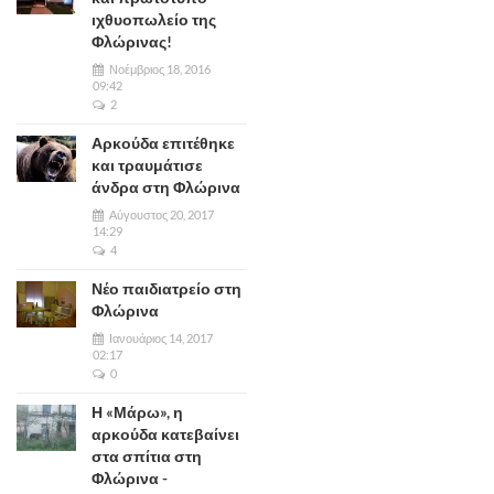
ιχθυοπωλείο της
Φλώρινας!
Νοέμβριος 18, 2016
09:42
2
Αρκούδα επιτέθηκε
και τραυμάτισε
άνδρα στη Φλώρινα
Αύγουστος 20, 2017
14:29
4
Νέο παιδιατρείο στη
Φλώρινα
Ιανουάριος 14, 2017
02:17
0
Η «Μάρω», η
αρκούδα κατεβαίνει
στα σπίτια στη
Φλώρινα -