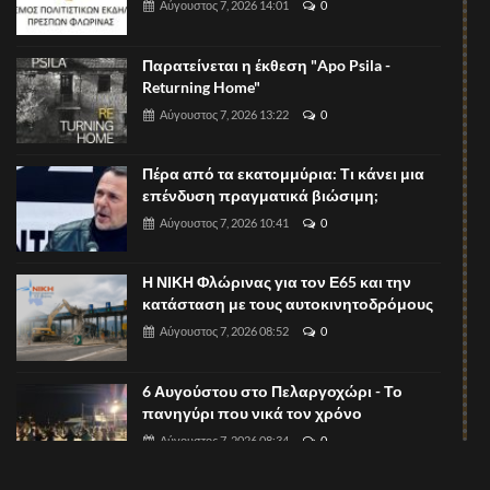
Αύγουστος 7, 2026 14:01
0
Παρατείνεται η έκθεση "Apo Psila -
Returning Home"
Αύγουστος 7, 2026 13:22
0
Πέρα από τα εκατομμύρια: Τι κάνει μια
επένδυση πραγματικά βιώσιμη;
Αύγουστος 7, 2026 10:41
0
Η ΝΙΚΗ Φλώρινας για τον Ε65 και την
κατάσταση με τους αυτοκινητοδρόμους
Αύγουστος 7, 2026 08:52
0
6 Αυγούστου στο Πελαργοχώρι - Το
πανηγύρι που νικά τον χρόνο
Αύγουστος 7, 2026 08:34
0