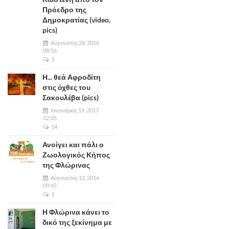
Πρόεδρο της
Δημοκρατίας (video,
pics)
Αύγουστος 28, 2016
08:56
1
Η... θεά Αφροδίτη
στις όχθες του
Σακουλέβα (pics)
Ιανουάριος 19, 2017
22:05
14
Ανοίγει και πάλι ο
Ζωολογικός Κήπος
της Φλώρινας
Αύγουστος 12, 2016
09:45
1
Η Φλώρινα κάνει το
δικό της ξεκίνημα με