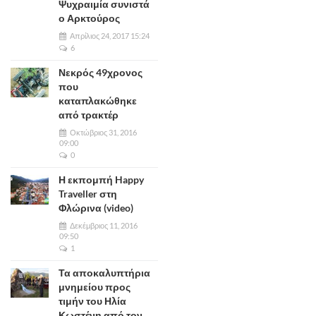
Ψυχραιμία συνιστά
ο Αρκτούρος
Απρίλιος 24, 2017 15:24
6
Νεκρός 49χρονος
που
καταπλακώθηκε
από τρακτέρ
Οκτώβριος 31, 2016
09:00
0
Η εκπομπή Happy
Traveller στη
Φλώρινα (video)
Δεκέμβριος 11, 2016
09:50
1
Τα αποκαλυπτήρια
μνημείου προς
τιμήν του Ηλία
Κωστένη από τον