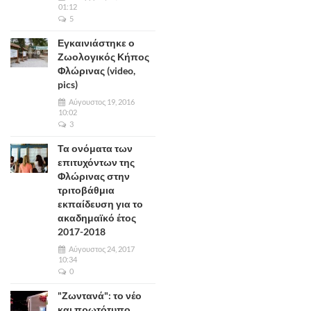
01:12
5
Εγκαινιάστηκε ο
Ζωολογικός Κήπος
Φλώρινας (video,
pics)
Αύγουστος 19, 2016
10:02
3
Τα ονόματα των
επιτυχόντων της
Φλώρινας στην
τριτοβάθμια
εκπαίδευση για το
ακαδημαϊκό έτος
2017-2018
Αύγουστος 24, 2017
10:34
0
"Ζωντανά": το νέο
και πρωτότυπο