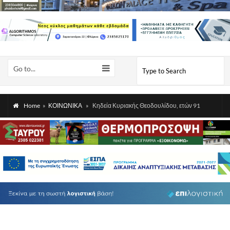
Go to...
Home
»
ΚΟΙΝΩΝΙΚΑ
»
Κηδεία Κυριακής Θεοδουλίδου, ετών 91