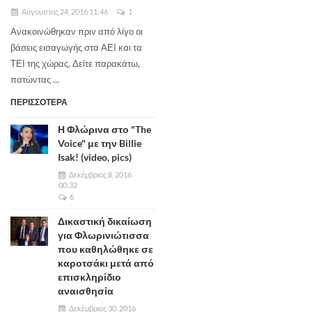
Αύγουστος 24, 2016 11:46
1
Ανακοινώθηκαν πριν από λίγο οι
βάσεις εισαγωγής στα ΑΕΙ και τα
ΤΕΙ της χώρας. Δείτε παρακάτω,
πατώντας ...
ΠΕΡΙΣΣΟΤΕΡΑ
Η Φλώρινα στο "The
Voice" με την Billie
Isak! (video, pics)
Δεκέμβριος 8, 2016
00:32
6
Δικαστική δικαίωση
για Φλωρινιώτισσα
που καθηλώθηκε σε
καροτσάκι μετά από
επισκληρίδιο
αναισθησία
Δεκέμβριος 30, 2016