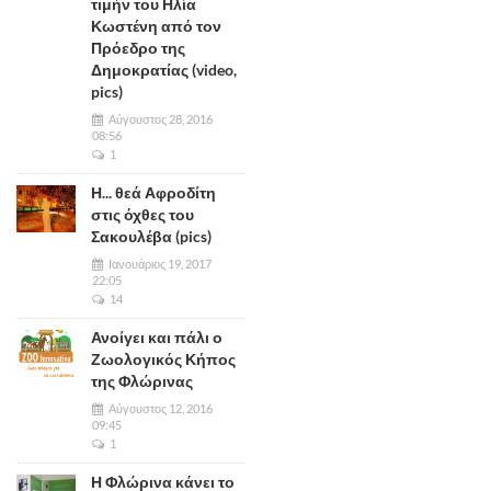
τιμήν του Ηλία
Κωστένη από τον
Πρόεδρο της
Δημοκρατίας (video,
pics)
Αύγουστος 28, 2016
08:56
1
Η... θεά Αφροδίτη
στις όχθες του
Σακουλέβα (pics)
Ιανουάριος 19, 2017
22:05
14
Ανοίγει και πάλι ο
Ζωολογικός Κήπος
της Φλώρινας
Αύγουστος 12, 2016
09:45
1
Η Φλώρινα κάνει το