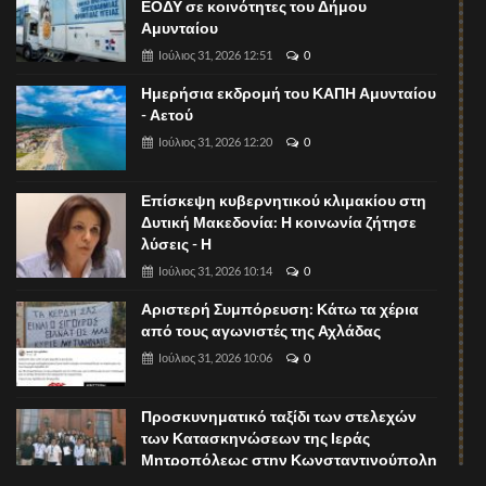
ΕΟΔΥ σε κοινότητες του Δήμου
Αμυνταίου
Ιούλιος 31, 2026 12:51
0
Ημερήσια εκδρομή του ΚΑΠΗ Αμυνταίου
- Αετού
Ιούλιος 31, 2026 12:20
0
Επίσκεψη κυβερνητικού κλιμακίου στη
Δυτική Μακεδονία: Η κοινωνία ζήτησε
λύσεις - Η
Ιούλιος 31, 2026 10:14
0
Αριστερή Συμπόρευση: Κάτω τα χέρια
από τους αγωνιστές της Αχλάδας
Ιούλιος 31, 2026 10:06
0
Προσκυνηματικό ταξίδι των στελεχών
των Κατασκηνώσεων της Ιεράς
Μητροπόλεως στην Κωνσταντινούπολη