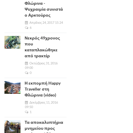
Φλώρινα -
Ψυχραιμία συνιστά
ο Αρκτούρος
Απρίλιος 24, 2017 15:24
6
Νεκρός 49χρονος
που
καταπλακώθηκε
από τρακτέρ
Οκτώβριος 31, 2016
09:00
0
Η εκπομπή Happy
Traveller στη
Φλώρινα (video)
Δεκέμβριος 11, 2016
09:50
1
Τα αποκαλυπτήρια
μνημείου προς