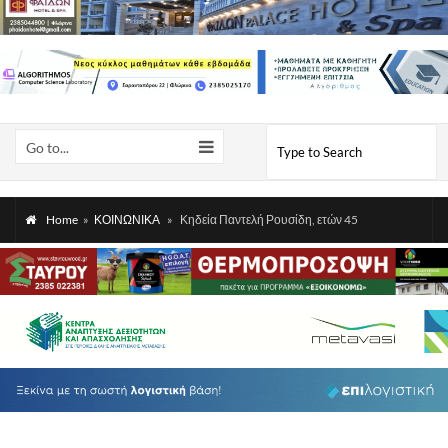
Go to...
Home
»
ΚΟΙΝΩΝΙΚΑ
»
Κηδεία Παντελή Ρουσίδη, ετών 45