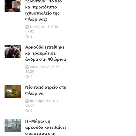
"Ζωντανά": το νέο
και πρωτότυπο
ιχθυοπωλείο της
Φλώρινας!
Νοέμβριος 18, 2016
09:42
2
Αρκούδα επιτέθηκε
και τραυμάτισε
άνδρα στη Φλώρινα
Αύγουστος 20, 2017
14:29
4
Νέο παιδιατρείο στη
Φλώρινα
Ιανουάριος 14, 2017
02:17
0
Η «Μάρω», η
αρκούδα κατεβαίνει
στα σπίτια στη