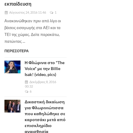
εκπαίδευση
Αύγουστος 24, 2016 11:46
1
Ανακοινώθηκαν πριν από λίγο οι
βάσεις εισαγωγής στα ΑΕΙ και τα
ΤΕΙ της χώρας. Δείτε παρακάτω,
πατώντας ...
ΠΕΡΙΣΣΟΤΕΡΑ
Η Φλώρινα στο "The
Voice" με την Billie
Isak! (video, pics)
Δεκέμβριος 8, 2016
00:32
6
Δικαστική δικαίωση
για Φλωρινιώτισσα
που καθηλώθηκε σε
καροτσάκι μετά από
επισκληρίδιο
αναισθησία