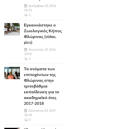
Δεκέμβριος 30, 2016
01:12
5
Εγκαινιάστηκε ο
Ζωολογικός Κήπος
Φλώρινας (video,
pics)
Αύγουστος 19, 2016
10:02
3
Τα ονόματα των
επιτυχόντων της
Φλώρινας στην
τριτοβάθμια
εκπαίδευση για το
ακαδημαϊκό έτος
2017-2018
Αύγουστος 24, 2017
10:34
0