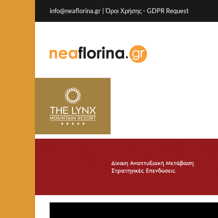
info@neaflorina.gr |
Όροι Χρήσης
-
GDPR Request