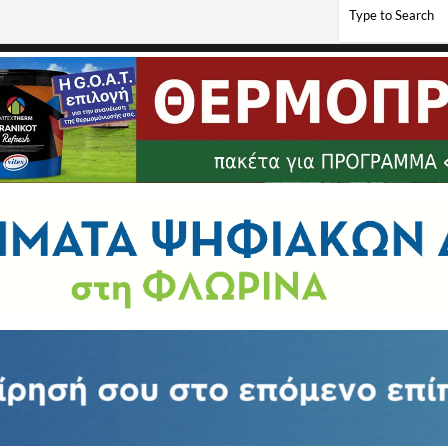
ητσοτάκης, πρέπει να ηττηθούν οι δεξιές πολιτικές»