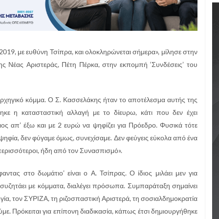
2019, με ευθύνη Τσίπρα, και ολοκληρώνεται σήμερα», μίλησε στην
ς Νέας Αριστεράς, Πέτη Πέρκα, στην εκπομπή ‘Συνδέσεις’ του
 αρχηγικό κόμμα. Ο Σ. Κασσελάκης ήταν το αποτέλεσμα αυτής της
ηκε η κατασταστική αλλαγή με το δίευρω, κάτι που δεν έχει
ος απ’ έξω και με 2 ευρώ να ψηφίζει για Πρόεδρο. Φυσικά τότε
ιοψηφία, δεν φύγαμε όμως, συνεχίσαμε. Δεν φεύγεις εύκολα από ένα
ι περισσότεροι, ήδη από τον Συνασπισμό».
φαντας στο δωμάτιο’ είναι ο Α. Τσίπρας. Ο ίδιος μιλάει μεν για
συζητάει με κόμματα, διαλέγει πρόσωπα. Συμπαράταξη σημαίνει
ογία, τον ΣΥΡΙΖΑ, τη ριζοσπαστική Αριστερά, τη σοσιαλδημοκρατία
. Πρόκειται για επίπονη διαδικασία, κάπως έτσι δημιουργήθηκε