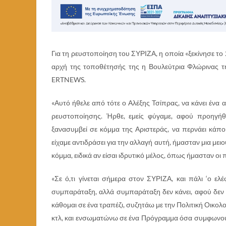
Για τη ρευστοποίηση του ΣΥΡΙΖΑ, η οποία «ξεκίνησε το 
αρχή της τοποθέτησής της η Βουλεύτρια Φλώρινας τη
ERTNEWS.
«Αυτό ήθελε από τότε ο Αλέξης Τσίπρας, να κάνει ένα
ρευστοποίησης. Ήρθε, εμείς φύγαμε, αφού προηγήθ
ξανασυμβεί σε κόμμα της Αριστεράς, να περνάει κάποι
είχαμε αντιδράσει για την αλλαγή αυτή, ήμασταν μια με
κόμμα, ειδικά αν είσαι ιδρυτικό μέλος, όπως ήμασταν ο
«Σε ό,τι γίνεται σήμερα στον ΣΥΡΙΖΑ, και πάλι ‘ο ελέ
συμπαράταξη, αλλά συμπαράταξη δεν κάνει, αφού δεν 
κάθομαι σε ένα τραπέζι, συζητάω με την Πολιτική Οικολ
κτλ, και ενσωματώνω σε ένα Πρόγραμμα όσα συμφωνούμε