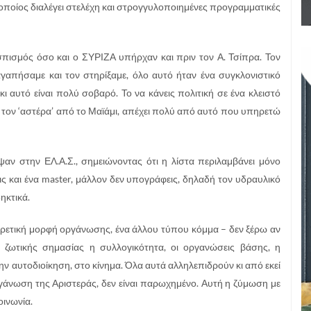
 ο οποίος διαλέγει στελέχη και στρογγυλοποιημένες προγραμματικές
σπισμός όσο και ο ΣΥΡΙΖΑ υπήρχαν και πριν τον Α. Τσίπρα. Τον
 αγαπήσαμε και τον στηρίξαμε, όλο αυτό ήταν ένα συγκλονιστικό
ι αυτό είναι πολύ σοβαρό. Το να κάνεις πολιτική σε ένα κλειστό
 τον ‘αστέρα’ από το Μαϊάμι, απέχει πολύ από αυτό που υπηρετώ
αν στην ΕΛ.Α.Σ., σημειώνοντας ότι η λίστα περιλαμβάνει μόνο
ις και ένα master, μάλλον δεν υπογράφεις, δηλαδή τον υδραυλικό
ηκτικά.
αφορετική μορφή οργάνωσης, ένα άλλου τύπου κόμμα – δεν ξέρω αν
αι ζωτικής σημασίας η συλλογικότητα, οι οργανώσεις βάσης, η
ην αυτοδιοίκηση, στο κίνημα. Όλα αυτά αλληλεπιδρούν κι από εκεί
ργάνωση της Αριστεράς, δεν είναι παρωχημένο. Αυτή η ζύμωση με
οινωνία.