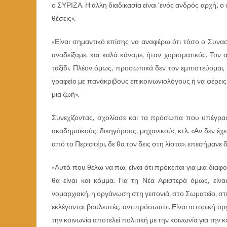
ο ΣΥΡΙΖΑ. Η άλλη διαδικασία είναι ‘ενός ανδρός αρχή’,
θέσεις».
«Είναι σημαντικό επίσης να αναφέρω ότι τόσο ο Συνα
αναδείξαμε, και καλά κάναμε, ήταν χαρισματικός. Τον
ταξίδι. Πλέον όμως, προσωπικά δεν τον εμπιστεύομαι, κ
γραφείο με πανάκριβους επικοινωνιολόγους ή να φέρεις
μια ζωή».
Συνεχίζοντας, σχολίασε και τα πρόσωπα που υπέγραψ
ακαδημαϊκούς, δικηγόρους, μηχανικούς κτλ. «Αν δεν έχε
από το Περιστέρι, δε θα τον δεις στη λίστα», επεσήμανε δ
«Αυτό που θέλω να πω, είναι ότι πρόκειται για μια δι
θα είναι και κόμμα. Για τη Νέα Αριστερά όμως, είν
νομαρχιακή, η οργάνωση στη γειτονιά, στο Σωματείο, στ
εκλέγονται βουλευτές, αντιπρόσωποι. Είναι ιστορική ο
την κοινωνία αποτελεί πολιτική με την κοινωνία για την κ