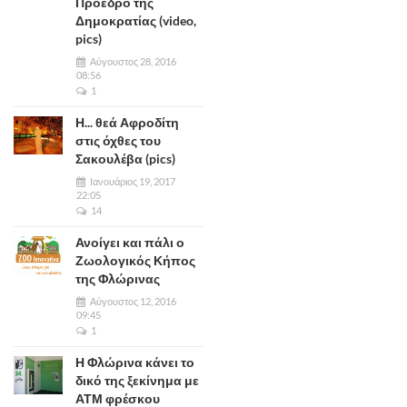
Πρόεδρο της
Δημοκρατίας (video,
pics)
Αύγουστος 28, 2016
08:56
1
Η... θεά Αφροδίτη
στις όχθες του
Σακουλέβα (pics)
Ιανουάριος 19, 2017
22:05
14
Ανοίγει και πάλι ο
Ζωολογικός Κήπος
της Φλώρινας
Αύγουστος 12, 2016
09:45
1
Η Φλώρινα κάνει το
δικό της ξεκίνημα με
ΑΤΜ φρέσκου