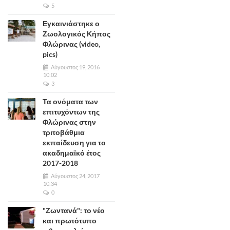
5
Εγκαινιάστηκε ο
Ζωολογικός Κήπος
Φλώρινας (video,
pics)
Αύγουστος 19, 2016
10:02
3
Τα ονόματα των
επιτυχόντων της
Φλώρινας στην
τριτοβάθμια
εκπαίδευση για το
ακαδημαϊκό έτος
2017-2018
Αύγουστος 24, 2017
10:34
0
"Ζωντανά": το νέο
και πρωτότυπο