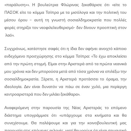
«παράλυση»». Η βουλεύτρια Φλώρινας ξεκαθάρισε ότι «είτε το
ΠΑΣΟΚ είτε το κόμμα Τσίπρα με τα μισόλογα και την πολιτική του
μέσου όρου – αυτή τη γνωστή σοσιαλδημοκρατία που πολλές
φορές στηρίζει τον νεοφιλελευθερισμό- δεν δίνουν προοπτική στον
λαό».
Συγχρόνως, κατέστησε σαφές ότι η ίδια δεν αφήνει ανοιχτό κάποιο
ενδεχόμενο προσχώρησης στο κόμμα Τσίπρα: «Το έχω αποκλείσει
από την πρώτη στιγμή. Είμαι στην Αριστερά από τα πρώτα νεανικά
μου χρόνια και δεν μπορούσα μετά από τόσα χρόνια να επιλέξω την
σοσιαλδημοκρατία. Ξέρετε, η Αριστερά προτάσσει το όραμα, την
ιδεολογία. Δεν είναι δυνατόν να πάω σε έναν χυλό, μια περίεργη
κεντροαριστερά που δεν μιλάει ξεκάθαρα».
Αναφερόμενη στην παρουσία της Νέας Αριστεράς το επόμενο
διάστημα υπογράμμισε ότι «υπάρχουμε στα κινήματα και θα
συνεχίσουμε. Θα παλέψουμε και για την κοινοβουλευτική μας
παρουσία στις επόμενες εκλογές, γιατί θεωρούμε ότι είναι σημαντική