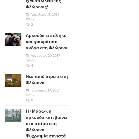
ιχθυοπωλείο της
Φλώρινας!
Νοέμβριος 18, 2016
09:42
2
Αρκούδα επιτέθηκε
και τραυμάτισε
άνδρα στη Φλώρινα
Αύγουστος 20, 2017
14:29
4
Νέο παιδιατρείο στη
Φλώρινα
Ιανουάριος 14, 2017
02:17
0
Η «Μάρω», η
αρκούδα κατεβαίνει
στα σπίτια στη
Φλώρινα -
Ψυχραιμία συνιστά