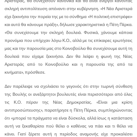
Αριστεράς, θα συνεχίσουν κανονικά και θα είναι ενεργοί κάνοντας
σκληρή αντιπολίτευση απέναντι στην κυβέρνηση. «Η Νέα Αριστερά
είχε ξεκινήσει την πορεία της με το σύνθημα «Η πολιτική επιστρέφει»
και αυτό θα κάνουμε πράξη», δήλωσε χαρακτηριστικά η Πέτη Πέρκα.
«Θα συνεχίσουμε την σκληρή δουλειά. Φυσικά, χάνουμε κάποια
προνόμια που υπήρχαν λόγω Κ.Ο., αλλά με τις επίκαιρες ερωτήσεις
μας και την παρουσία μας στο Κοινοβούλιο θα συνεχίσουμε αυτή τη
δουλειά που είχαμε ξεκινήσει. Δεν θα λείψει η φωνή της Νέας
Αριστεράς από το Κοινοβούλιο και η παρουσία της από τα
κινήματα», πρόσθεσε.
Δεν παρέλειψε να σχολιάσει το γεγονός ότι στην τωρινή σύνθεση
της Βουλής οι ανεξάρτητοι βουλευτές είναι περισσότεροι από όλες
τις Κ.Ο. πέραν της Νέας Δημοκρατίας. «Είναι μια κρίση
αντιπροσώπευσης», παρατήρησε η Πέτη Πέρκα, συμπληρώνοντας
ότι «μπορεί τα πράγματα να είναι δύσκολα, αλλά ίσως η κατάσταση
αυτή να ξεκαθαρίσει πού θέλει ο καθένας να πάει και τι θέλει να
κάνει. Γιατί ξέρετε αυτή η περίοδος αναμονής είχε προκαλέσει