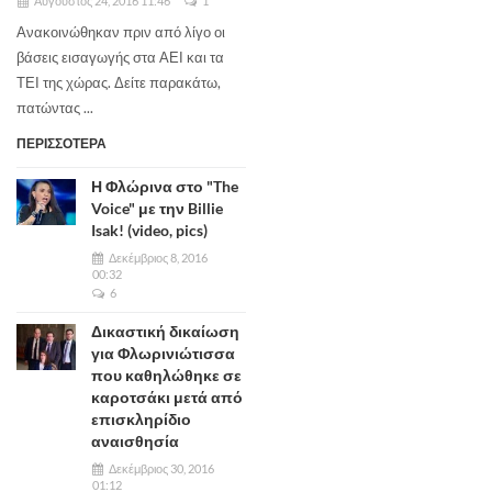
Αύγουστος 24, 2016 11:46
1
Ανακοινώθηκαν πριν από λίγο οι
βάσεις εισαγωγής στα ΑΕΙ και τα
ΤΕΙ της χώρας. Δείτε παρακάτω,
πατώντας ...
ΠΕΡΙΣΣΟΤΕΡΑ
Η Φλώρινα στο "The
Voice" με την Billie
Isak! (video, pics)
Δεκέμβριος 8, 2016
00:32
6
Δικαστική δικαίωση
για Φλωρινιώτισσα
που καθηλώθηκε σε
καροτσάκι μετά από
επισκληρίδιο
αναισθησία
Δεκέμβριος 30, 2016
01:12