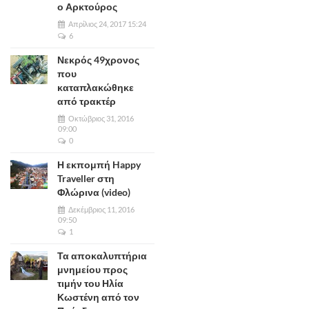
ο Αρκτούρος
Απρίλιος 24, 2017 15:24
6
Νεκρός 49χρονος
που
καταπλακώθηκε
από τρακτέρ
Οκτώβριος 31, 2016
09:00
0
Η εκπομπή Happy
Traveller στη
Φλώρινα (video)
Δεκέμβριος 11, 2016
09:50
1
Τα αποκαλυπτήρια
μνημείου προς
τιμήν του Ηλία
Κωστένη από τον