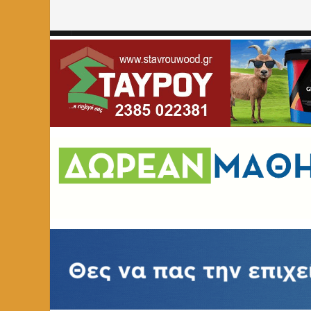
Home
»
ΑΓΓΕΛΙΕΣ
»
Πωλείται καναπές κρεβάτι