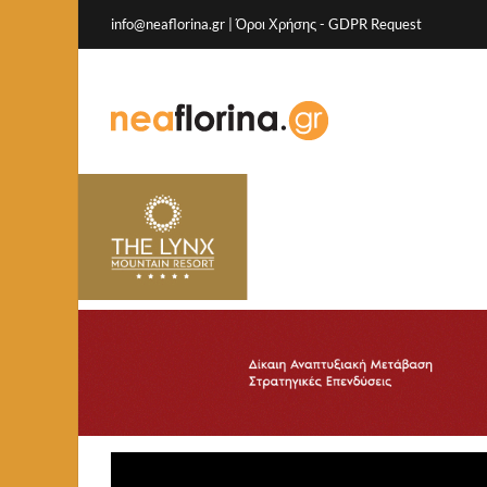
info@neaflorina.gr |
Όροι Χρήσης
-
GDPR Request