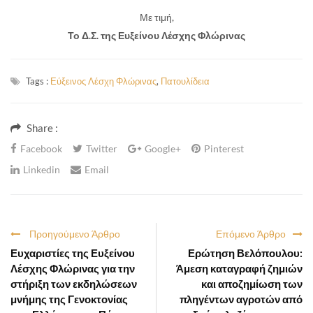
Με τιμή,
Το Δ.Σ. της Ευξείνου Λέσχης Φλώρινας
Tags :
Εύξεινος Λέσχη Φλώρινας
,
Πατουλίδεια
Share :
Facebook
Twitter
Google+
Pinterest
Linkedin
Email
Προηγούμενο Άρθρο
Επόμενο Άρθρο
Ευχαριστίες της Ευξείνου
Ερώτηση Βελόπουλου:
Λέσχης Φλώρινας για την
Άμεση καταγραφή ζημιών
στήριξη των εκδηλώσεων
και αποζημίωση των
μνήμης της Γενοκτονίας
πληγέντων αγροτών από