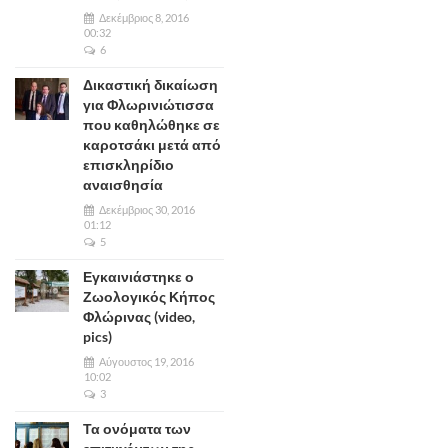
Δεκέμβριος 8, 2016
00:32
6
Δικαστική δικαίωση
για Φλωρινιώτισσα
που καθηλώθηκε σε
καροτσάκι μετά από
επισκληρίδιο
αναισθησία
Δεκέμβριος 30, 2016
01:12
5
Εγκαινιάστηκε ο
Ζωολογικός Κήπος
Φλώρινας (video,
pics)
Αύγουστος 19, 2016
10:02
3
Τα ονόματα των