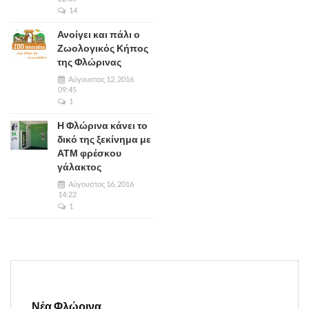
14
Ανοίγει και πάλι ο
Ζωολογικός Κήπος
της Φλώρινας
Αύγουστος 12, 2016
09:45
1
Η Φλώρινα κάνει το
δικό της ξεκίνημα με
ΑΤΜ φρέσκου
γάλακτος
Αύγουστος 16, 2016
14:22
1
Νέα Φλώρινα