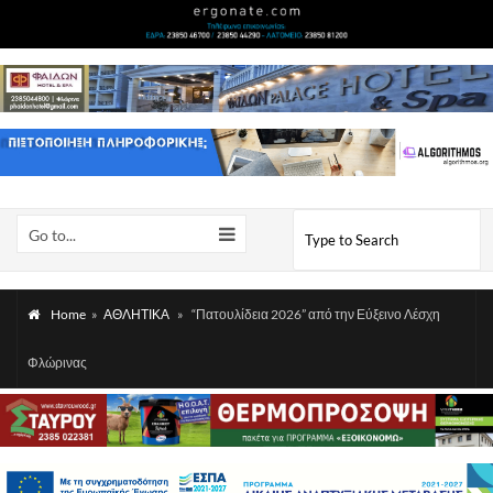
Go to...
Home
»
ΑΘΛΗΤΙΚΑ
»
“Πατουλίδεια 2026” από την Εύξεινο Λέσχη
Φλώρινας