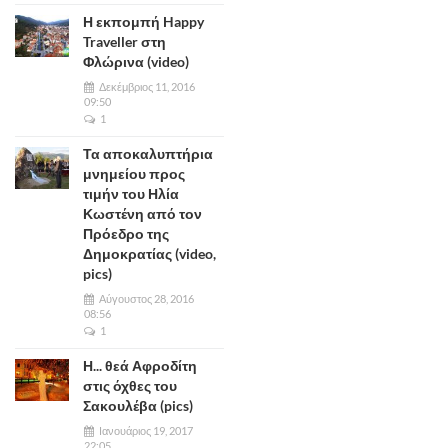
Η εκπομπή Happy
Traveller στη
Φλώρινα (video)
Δεκέμβριος 11, 2016
09:50
1
Τα αποκαλυπτήρια
μνημείου προς
τιμήν του Ηλία
Κωστένη από τον
Πρόεδρο της
Δημοκρατίας (video,
pics)
Αύγουστος 28, 2016
08:56
1
Η... θεά Αφροδίτη
στις όχθες του
Σακουλέβα (pics)
Ιανουάριος 19, 2017
22:05