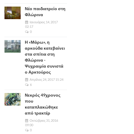
Νέο παιδιατρείο στη
Φλώρινα
Ιανουάριος 14, 2017
02:17
0
Η «Μάρω», η
αρκούδα κατεβαίνει
στα σπίτια στη
Φλώρινα -
Ψυχραιμία συνιστά
ο Αρκτούρος
Απρίλιος 24, 2017 15:24
6
Νεκρός 49χρονος
που
καταπλακώθηκε
από τρακτέρ
Οκτώβριος 31, 2016
09:00
0