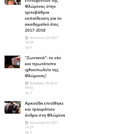
επιτυχόντων της
Φλώρινας στην
τριτοβάθμια
εκπαίδευση για το
ακαδημαϊκό έτος
2017-2018
Αύγουστος 24, 2017
10:34
0
"Ζωντανά": το νέο
και πρωτότυπο
ιχθυοπωλείο της
Φλώρινας!
Νοέμβριος 18, 2016
09:42
2
Αρκούδα επιτέθηκε
και τραυμάτισε
άνδρα στη Φλώρινα
Αύγουστος 20, 2017
14:29
4