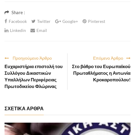
Share :
Facebook
Twitter
Google+
Pinterest
Linkedin
Email
Προηγούμενο Άρθρο
Επόμενο Άρθρο
Ευχαριστήρια επιστολή του
Στο βάθρο του Ευρωπαϊκού
Συλλόγου Δικαστικών
Πρωταθλήματος η Αντωνία
Υπαλλήλων Περιφέρειας
Κροκαροπούλου!
Πρωτοδικείου Φλώρινας
ΣΧΕΤΙΚΑ ΑΡΘΡΑ