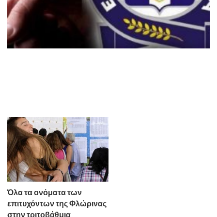
Όλα τα ονόματα των
επιτυχόντων της Φλώρινας
στην τριτοβάθμια