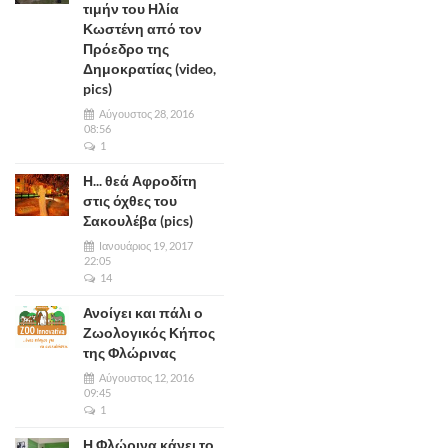
τιμήν του Ηλία
Κωστένη από τον
Πρόεδρο της
Δημοκρατίας (video,
pics)
Αύγουστος 28, 2016
08:56
1
Η... θεά Αφροδίτη
στις όχθες του
Σακουλέβα (pics)
Ιανουάριος 19, 2017
22:05
14
Ανοίγει και πάλι ο
Ζωολογικός Κήπος
της Φλώρινας
Αύγουστος 12, 2016
09:45
1
Η Φλώρινα κάνει το