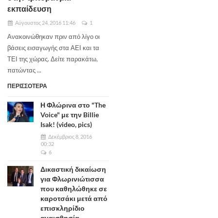
εκπαίδευση
Αύγουστος 24, 2016 11:46
1
Ανακοινώθηκαν πριν από λίγο οι
βάσεις εισαγωγής στα ΑΕΙ και τα
ΤΕΙ της χώρας. Δείτε παρακάτω,
πατώντας ...
ΠΕΡΙΣΣΟΤΕΡΑ
Η Φλώρινα στο "The
Voice" με την Billie
Isak! (video, pics)
Δεκέμβριος 8, 2016
00:32
6
Δικαστική δικαίωση
για Φλωρινιώτισσα
που καθηλώθηκε σε
καροτσάκι μετά από
επισκληρίδιο
αναισθησία