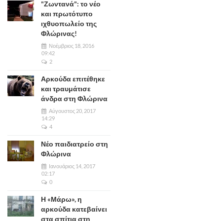
"Ζωντανά": το νέο
και πρωτότυπο
ιχθυοπωλείο της
Φλώρινας!
Νοέμβριος 18, 2016
09:42
2
Αρκούδα επιτέθηκε
και τραυμάτισε
άνδρα στη Φλώρινα
Αύγουστος 20, 2017
14:29
4
Νέο παιδιατρείο στη
Φλώρινα
Ιανουάριος 14, 2017
02:17
0
Η «Μάρω», η
αρκούδα κατεβαίνει
στα σπίτια στη