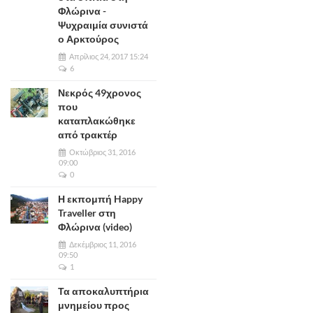
Φλώρινα -
Ψυχραιμία συνιστά
ο Αρκτούρος
Απρίλιος 24, 2017 15:24
6
Νεκρός 49χρονος
που
καταπλακώθηκε
από τρακτέρ
Οκτώβριος 31, 2016
09:00
0
Η εκπομπή Happy
Traveller στη
Φλώρινα (video)
Δεκέμβριος 11, 2016
09:50
1
Τα αποκαλυπτήρια
μνημείου προς