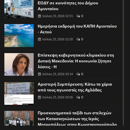
ΕΟΔΥ σε κοινότητες του Δήμου
Αμυνταίου
Ιούλιος 31, 2026 12:51
0
Ημερήσια εκδρομή του ΚΑΠΗ Αμυνταίου
- Αετού
Ιούλιος 31, 2026 12:20
0
Επίσκεψη κυβερνητικού κλιμακίου στη
Δυτική Μακεδονία: Η κοινωνία ζήτησε
λύσεις - Η
Ιούλιος 31, 2026 10:14
0
Αριστερή Συμπόρευση: Κάτω τα χέρια
από τους αγωνιστές της Αχλάδας
Ιούλιος 31, 2026 10:06
0
Προσκυνηματικό ταξίδι των στελεχών
των Κατασκηνώσεων της Ιεράς
Μητροπόλεως στην Κωνσταντινούπολη