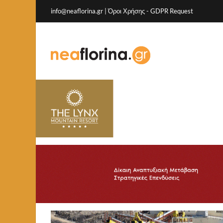
info@neaflorina.gr |
Όροι Χρήσης
-
GDPR Request