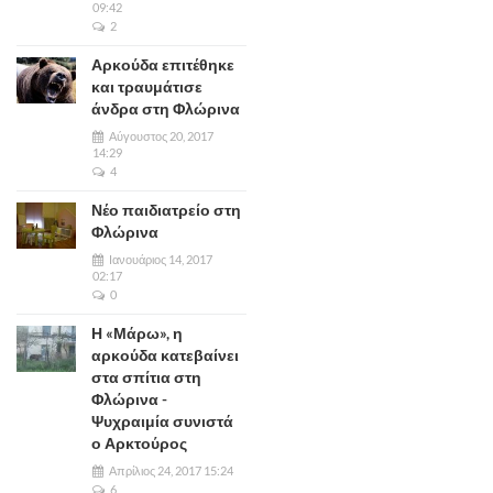
09:42
2
Αρκούδα επιτέθηκε
και τραυμάτισε
άνδρα στη Φλώρινα
Αύγουστος 20, 2017
14:29
4
Νέο παιδιατρείο στη
Φλώρινα
Ιανουάριος 14, 2017
02:17
0
Η «Μάρω», η
αρκούδα κατεβαίνει
στα σπίτια στη
Φλώρινα -
Ψυχραιμία συνιστά
ο Αρκτούρος
Απρίλιος 24, 2017 15:24
6