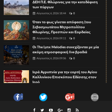
ΔΕΗ Π.Ε. Φλώρινας για την κατεδάφιση
των πύργων
Αύγουστος 6, 2026 18:44
0
Όταν το φως γίνεται απόφαση (του
Σεβασμιωτάτου Μητροπολίτου
Φλωρίνης, Πρεσπών και Εορδαίας
Αύγουστος 6, 2026 09:11
0
Οι The Lynx Melodies συνεχίζονται με μία
ακόμη ατμοσφαιρική live βραδιά
Αύγουστος 6, 2026 09:06
0
Ιερά Αγρυπνία για την εορτή του Αγίου
Καλλινίκου Επισκόπου Εδέσσης στον
Ιερό
Αύγουστος 6, 2026 09:02
0
Pizza Night στο The Lynx Mountain Resort!
0
0
Αύγουστος 6, 2026 08:57
0