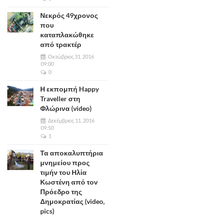
Νεκρός 49χρονος
που
καταπλακώθηκε
από τρακτέρ
Οκτώβριος 31, 2016
09:00
0
Η εκπομπή Happy
Traveller στη
Φλώρινα (video)
Δεκέμβριος 11, 2016
09:50
1
Τα αποκαλυπτήρια
μνημείου προς
τιμήν του Ηλία
Κωστένη από τον
Πρόεδρο της
Δημοκρατίας (video,
pics)