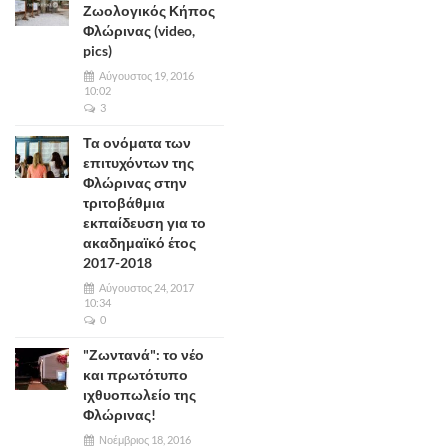
Ζωολογικός Κήπος
Φλώρινας (video,
pics)
Αύγουστος 19, 2016
10:02
3
Τα ονόματα των
επιτυχόντων της
Φλώρινας στην
τριτοβάθμια
εκπαίδευση για το
ακαδημαϊκό έτος
2017-2018
Αύγουστος 24, 2017
10:34
0
"Ζωντανά": το νέο
και πρωτότυπο
ιχθυοπωλείο της
Φλώρινας!
Νοέμβριος 18, 2016