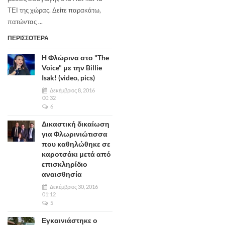
ΤΕΙ της χώρας. Δείτε παρακάτω,
πατώντας ...
ΠΕΡΙΣΣΟΤΕΡΑ
Η Φλώρινα στο "The
Voice" με την Billie
Isak! (video, pics)
Δεκέμβριος 8, 2016
00:32
6
Δικαστική δικαίωση
για Φλωρινιώτισσα
που καθηλώθηκε σε
καροτσάκι μετά από
επισκληρίδιο
αναισθησία
Δεκέμβριος 30, 2016
01:12
5
Εγκαινιάστηκε ο