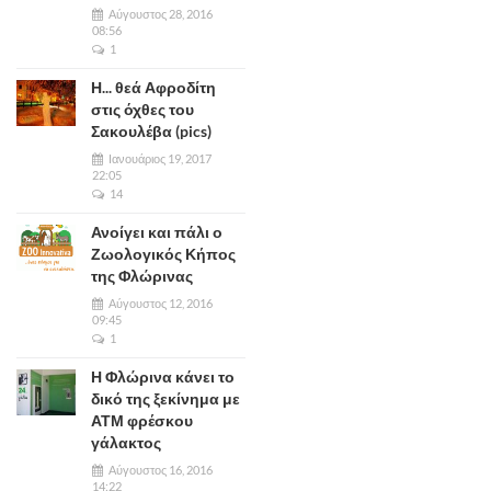
Αύγουστος 28, 2016
08:56
1
Η... θεά Αφροδίτη
στις όχθες του
Σακουλέβα (pics)
Ιανουάριος 19, 2017
22:05
14
Ανοίγει και πάλι ο
Ζωολογικός Κήπος
της Φλώρινας
Αύγουστος 12, 2016
09:45
1
Η Φλώρινα κάνει το
δικό της ξεκίνημα με
ΑΤΜ φρέσκου
γάλακτος
Αύγουστος 16, 2016
14:22