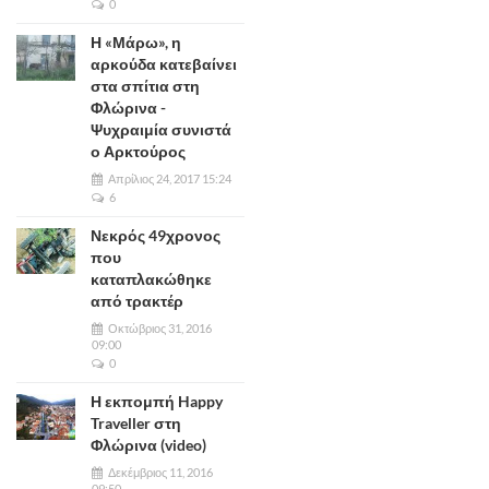
0
Η «Μάρω», η
αρκούδα κατεβαίνει
στα σπίτια στη
Φλώρινα -
Ψυχραιμία συνιστά
ο Αρκτούρος
Απρίλιος 24, 2017 15:24
6
Νεκρός 49χρονος
που
καταπλακώθηκε
από τρακτέρ
Οκτώβριος 31, 2016
09:00
0
Η εκπομπή Happy
Traveller στη
Φλώρινα (video)
Δεκέμβριος 11, 2016
09:50