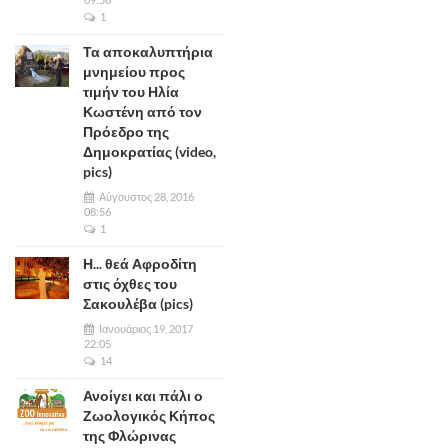
1
Τα αποκαλυπτήρια
μνημείου προς
τιμήν του Ηλία
Κωστένη από τον
Πρόεδρο της
Δημοκρατίας (video,
pics)
Αύγουστος 28, 2016
08:56
1
Η... θεά Αφροδίτη
στις όχθες του
Σακουλέβα (pics)
Ιανουάριος 19, 2017
22:05
14
Ανοίγει και πάλι ο
Ζωολογικός Κήπος
της Φλώρινας