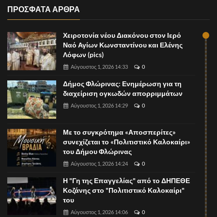
ΠΡΟΣΦΑΤΑ ΑΡΘΡΑ
Χειροτονία νέου Διακόνου στον Ιερό
Ναό Αγίων Κωνσταντίνου και Ελένης
Λόφων (pics)
Αύγουστος 1, 2026 14:33
0
Δήμος Φλώρινας: Ενημέρωση για τη
διαχείριση ογκωδών απορριμμάτων
Αύγουστος 1, 2026 14:29
0
Με το συγκρότημα «Αποσπερίτες»
συνεχίζεται το «Πολιτιστικό Καλοκαίρι»
του Δήμου Φλώρινας
Αύγουστος 1, 2026 14:24
0
Η "Γη της Επαγγελίας" από το ΔΗΠΕΘΕ
Κοζάνης στο "Πολιτιστικό Καλοκαίρι"
του
Αύγουστος 1, 2026 14:06
0