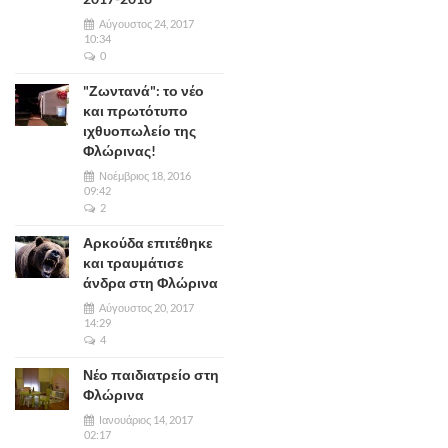
Αύγουστος 24, 2017
10:34
0
"Ζωντανά": το νέο
και πρωτότυπο
ιχθυοπωλείο της
Φλώρινας!
Νοέμβριος 18, 2016
09:42
2
Αρκούδα επιτέθηκε
και τραυμάτισε
άνδρα στη Φλώρινα
Αύγουστος 20, 2017
14:29
4
Νέο παιδιατρείο στη
Φλώρινα
Ιανουάριος 14, 2017
02:17