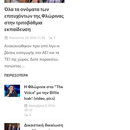
Όλα τα ονόματα των
επιτυχόντων της Φλώρινας
στην τριτοβάθμια
εκπαίδευση
Αύγουστος 24, 2016 11:46
1
Ανακοινώθηκαν πριν από λίγο οι
βάσεις εισαγωγής στα ΑΕΙ και τα
ΤΕΙ της χώρας. Δείτε παρακάτω,
πατώντας ...
ΠΕΡΙΣΣΟΤΕΡΑ
Η Φλώρινα στο "The
Voice" με την Billie
Isak! (video, pics)
Δεκέμβριος 8, 2016
00:32
6
Δικαστική δικαίωση