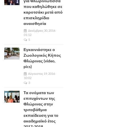
για Φλωρινιώτισσα
που καθηλώθηκε σε
καροτσάκι μετά από
επισκληρίδιο
αναισθησία
Δεκέμβριος 30, 2016
01:12
5
Εγκαινιάστηκε ο
Ζωολογικός Κήπος
Φλώρινας (video,
pics)
Αύγουστος 19, 2016
10:02
3
Τα ονόματα των
επιτυχόντων της
Φλώρινας στην
τριτοβάθμια
εκπαίδευση για το
ακαδημαϊκό έτος
2017-2018