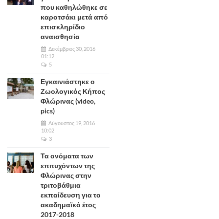
που καθηλώθηκε σε
καροτσάκι μετά από
επισκληρίδιο
αναισθησία
Δεκέμβριος 30, 2016
01:12
5
Εγκαινιάστηκε ο
Ζωολογικός Κήπος
Φλώρινας (video,
pics)
Αύγουστος 19, 2016
10:02
3
Τα ονόματα των
επιτυχόντων της
Φλώρινας στην
τριτοβάθμια
εκπαίδευση για το
ακαδημαϊκό έτος
2017-2018