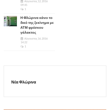
Αύγουστος 12, 2016
09:45
1
Η Φλώρινα κάνει το
δικό της ξεκίνημα με
ΑΤΜ φρέσκου
γάλακτος
Αύγουστος 16, 2016
14:22
1
Νέα Φλώρινα