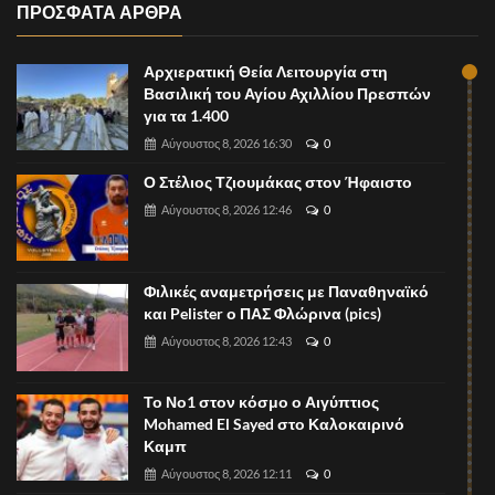
ΠΡΟΣΦΑΤΑ ΑΡΘΡΑ
Αρχιερατική Θεία Λειτουργία στη
Βασιλική του Αγίου Αχιλλίου Πρεσπών
για τα 1.400
Αύγουστος 8, 2026 16:30
0
Ο Στέλιος Τζιουμάκας στον Ήφαιστο
Αύγουστος 8, 2026 12:46
0
Φιλικές αναμετρήσεις με Παναθηναϊκό
και Pelister ο ΠΑΣ Φλώρινα (pics)
Αύγουστος 8, 2026 12:43
0
Το Νο1 στον κόσμο ο Αιγύπτιος
Mohamed El Sayed στο Καλοκαιρινό
Καμπ
Αύγουστος 8, 2026 12:11
0