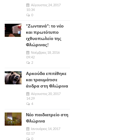
Αύγουστος 24, 2017
10:34
0
"Ζωντανά": το νέο
και πρωτότυπο
ιχθυοπωλείο της
Φλώρινας!
Νοέμβριος 18, 2016
09:42
2
Αρκούδα επιτέθηκε
και τραυμάτισε
άνδρα στη Φλώρινα
Αύγουστος 20, 2017
14:29
4
Νέο παιδιατρείο στη
Φλώρινα
Ιανουάριος 14, 2017
02:17
0