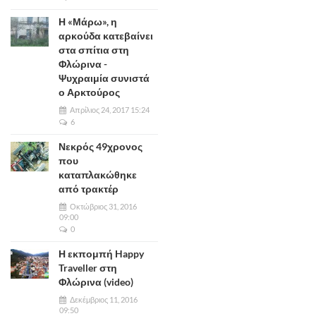
Η «Μάρω», η
αρκούδα κατεβαίνει
στα σπίτια στη
Φλώρινα -
Ψυχραιμία συνιστά
ο Αρκτούρος
Απρίλιος 24, 2017 15:24
6
Νεκρός 49χρονος
που
καταπλακώθηκε
από τρακτέρ
Οκτώβριος 31, 2016
09:00
0
Η εκπομπή Happy
Traveller στη
Φλώρινα (video)
Δεκέμβριος 11, 2016
09:50