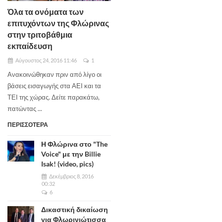
Όλα τα ονόματα των
επιτυχόντων της Φλώρινας
στην τριτοβάθμια
εκπαίδευση
Αύγουστος 24, 2016 11:46
1
Ανακοινώθηκαν πριν από λίγο οι
βάσεις εισαγωγής στα ΑΕΙ και τα
ΤΕΙ της χώρας. Δείτε παρακάτω,
πατώντας ...
ΠΕΡΙΣΣΟΤΕΡΑ
Η Φλώρινα στο "The
Voice" με την Billie
Isak! (video, pics)
Δεκέμβριος 8, 2016
00:32
6
Δικαστική δικαίωση
για Φλωρινιώτισσα