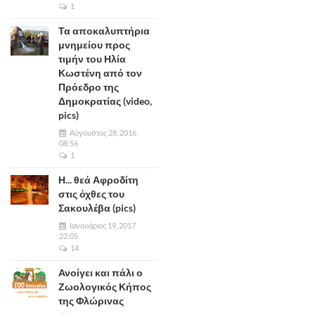
1
Τα αποκαλυπτήρια
μνημείου προς
τιμήν του Ηλία
Κωστένη από τον
Πρόεδρο της
Δημοκρατίας (video,
pics)
Αύγουστος 28, 2016
08:56
1
Η... θεά Αφροδίτη
στις όχθες του
Σακουλέβα (pics)
Ιανουάριος 19, 2017
22:05
14
Ανοίγει και πάλι ο
Ζωολογικός Κήπος
της Φλώρινας