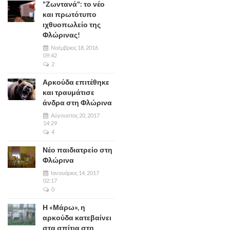
"Ζωντανά": το νέο
και πρωτότυπο
ιχθυοπωλείο της
Φλώρινας!
Νοέμβριος 18, 2016
09:42
2
Αρκούδα επιτέθηκε
και τραυμάτισε
άνδρα στη Φλώρινα
Αύγουστος 20, 2017
14:29
4
Νέο παιδιατρείο στη
Φλώρινα
Ιανουάριος 14, 2017
02:17
0
Η «Μάρω», η
αρκούδα κατεβαίνει
στα σπίτια στη