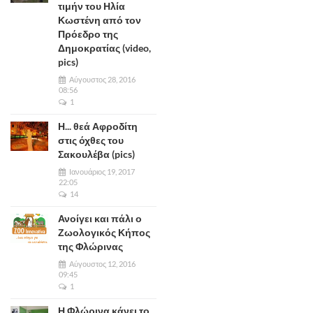
τιμήν του Ηλία
Κωστένη από τον
Πρόεδρο της
Δημοκρατίας (video,
pics)
Αύγουστος 28, 2016
08:56
1
Η... θεά Αφροδίτη
στις όχθες του
Σακουλέβα (pics)
Ιανουάριος 19, 2017
22:05
14
Ανοίγει και πάλι ο
Ζωολογικός Κήπος
της Φλώρινας
Αύγουστος 12, 2016
09:45
1
Η Φλώρινα κάνει το