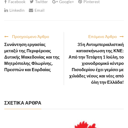
Facebook
Twitter
Google+
Pinterest
Linkedin
Email
Προηγούμενο Άρθρο
Επόμενο Άρθρο
Συνάντηση εργασίας
35η Αντιιμπεριαλιστική
μεταξύ της Περιφέρειας
κατασκήνωση της ΚΝΕ:
Δυτικής Μακεδονίας και της
Από την Τετάρτη 1 Ιούλη, το
Μητρόπολης Φλωρίνης,
χιονοδρομικό κέντρο
Πρεσπών και Εορδαίας
Πισοδερίου έχει γεμίσει με
χιλιάδες νέους και νέες από
όλη την Ελλάδα!
ΣΧΕΤΙΚΑ ΑΡΘΡΑ