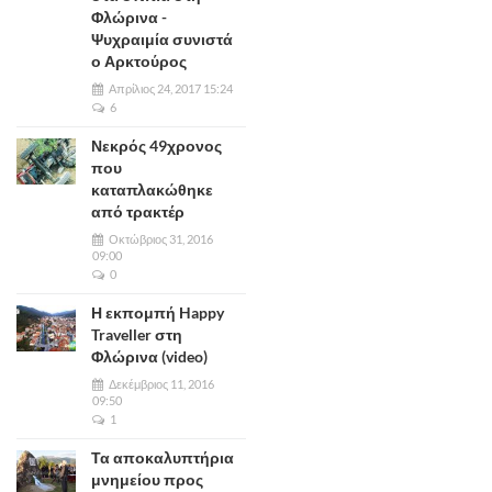
Φλώρινα -
Ψυχραιμία συνιστά
ο Αρκτούρος
Απρίλιος 24, 2017 15:24
6
Νεκρός 49χρονος
που
καταπλακώθηκε
από τρακτέρ
Οκτώβριος 31, 2016
09:00
0
Η εκπομπή Happy
Traveller στη
Φλώρινα (video)
Δεκέμβριος 11, 2016
09:50
1
Τα αποκαλυπτήρια
μνημείου προς