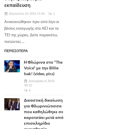
εκπαίδευση
Αύγουστος 24, 2016 11:46
1
Ανακοινώθηκαν πριν από λίγο οι
βάσεις εισαγωγής στα ΑΕΙ και τα
ΤΕΙ της χώρας. Δείτε παρακάτω,
πατώντας ...
ΠΕΡΙΣΣΟΤΕΡΑ
Η Φλώρινα στο "The
Voice" με την Billie
Isak! (video, pics)
Δεκέμβριος 8, 2016
00:32
6
Δικαστική δικαίωση
για Φλωρινιώτισσα
που καθηλώθηκε σε
καροτσάκι μετά από
επισκληρίδιο
αναισθησία