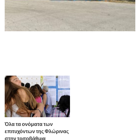
Όλα τα ονόματα των
επιτυχόντων της Φλώρινας
στην τριτοβάθμια