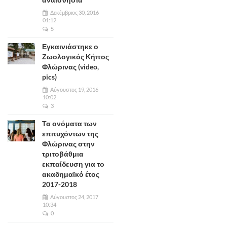
Δεκέμβριος 30, 2016
01:12
5
Εγκαινιάστηκε ο
Ζωολογικός Κήπος
Φλώρινας (video,
pics)
Αύγουστος 19, 2016
10:02
3
Τα ονόματα των
επιτυχόντων της
Φλώρινας στην
τριτοβάθμια
εκπαίδευση για το
ακαδημαϊκό έτος
2017-2018
Αύγουστος 24, 2017
10:34
0