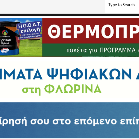
κά εξ αποστάσεως