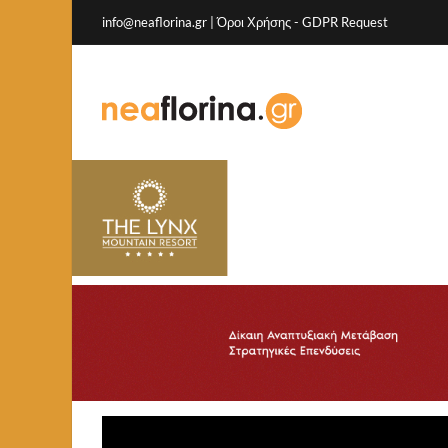
info@neaflorina.gr |
Όροι Χρήσης
-
GDPR Request