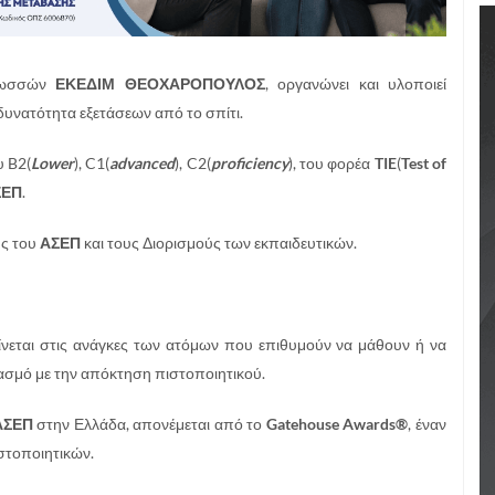
Γλωσσών
ΕΚΕΔΙΜ ΘΕΟΧΑΡΟΠΟΥΛΟΣ
, οργανώνει και υλοποιεί
υνατότητα εξετάσεων από το σπίτι.
υ B2(
Lower
), C1(
advanced
), C2(
proficiency
), του φορέα
TIE
(
Test
of
ΣΕΠ
.
ύς του
ΑΣΕΠ
και τους Διορισμούς των εκπαιδευτικών.
ρίνεται στις ανάγκες των ατόμων που επιθυμούν να μάθουν ή να
ασμό με την απόκτηση πιστοποιητικού.
ΑΣΕΠ
στην Ελλάδα, απονέμεται από το
Gatehouse Awards®
, έναν
στοποιητικών.