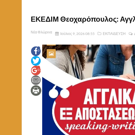
ΕΚΕΔΙΜ Θεοχαρόπουλος: Αγγλ
Νέα Φλώρινα
Ιούλιος 9, 2026 08:55
ΕΚΠΑΙΔΕΥΣΗ
0
0