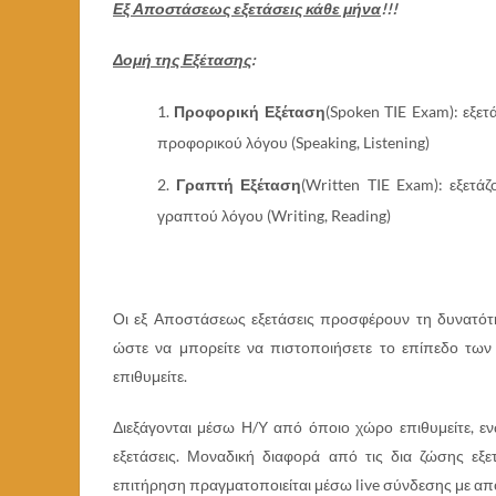
Εξ Αποστάσεως εξετάσεις κάθε μήνα
!!!
Δομή της Εξέτασης
:
Προφορική Εξέταση
(Spoken TIE Exam): εξε
προφορικού λόγου (Speaking, Listening)
Γραπτή Εξέταση
(Written TIE Exam): εξετά
γραπτού λόγου (Writing, Reading)
Οι εξ Αποστάσεως εξετάσεις προσφέρουν τη δυνατότη
ώστε να μπορείτε να πιστοποιήσετε το επίπεδο των
επιθυμείτε.
Διεξάγονται μέσω Η/Υ από όποιο χώρο επιθυμείτε, ε
εξετάσεις. Μοναδική διαφορά από τις δια ζώσης εξε
επιτήρηση πραγματοποιείται μέσω live σύνδεσης με απο