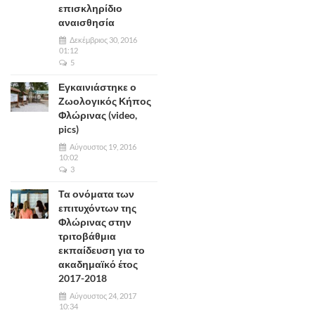
επισκληρίδιο
αναισθησία
Δεκέμβριος 30, 2016
01:12
5
Εγκαινιάστηκε ο
Ζωολογικός Κήπος
Φλώρινας (video,
pics)
Αύγουστος 19, 2016
10:02
3
Τα ονόματα των
επιτυχόντων της
Φλώρινας στην
τριτοβάθμια
εκπαίδευση για το
ακαδημαϊκό έτος
2017-2018
Αύγουστος 24, 2017
10:34