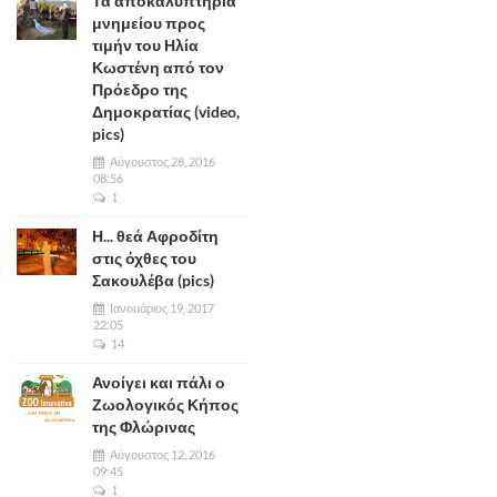
Τα αποκαλυπτήρια
μνημείου προς
τιμήν του Ηλία
Κωστένη από τον
Πρόεδρο της
Δημοκρατίας (video,
pics)
Αύγουστος 28, 2016
08:56
1
Η... θεά Αφροδίτη
στις όχθες του
Σακουλέβα (pics)
Ιανουάριος 19, 2017
22:05
14
Ανοίγει και πάλι ο
Ζωολογικός Κήπος
της Φλώρινας
Αύγουστος 12, 2016
09:45
1