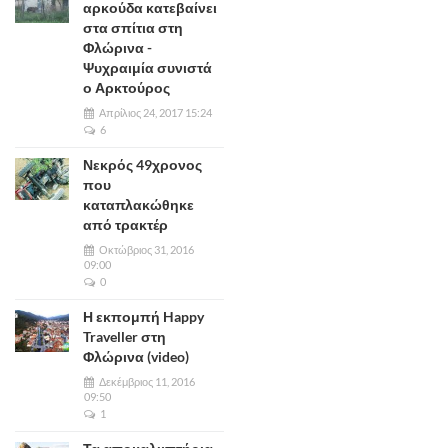
αρκούδα κατεβαίνει
στα σπίτια στη
Φλώρινα -
Ψυχραιμία συνιστά
ο Αρκτούρος
Απρίλιος 24, 2017 15:24
6
Νεκρός 49χρονος
που
καταπλακώθηκε
από τρακτέρ
Οκτώβριος 31, 2016
09:00
0
Η εκπομπή Happy
Traveller στη
Φλώρινα (video)
Δεκέμβριος 11, 2016
09:50
1