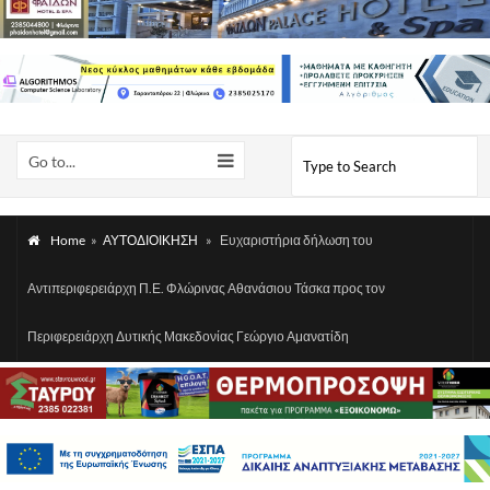
Go to...
Home
»
ΑΥΤΟΔΙΟΙΚΗΣΗ
»
Ευχαριστήρια δήλωση του
Αντιπεριφερειάρχη Π.Ε. Φλώρινας Αθανάσιου Τάσκα προς τον
Περιφερειάρχη Δυτικής Μακεδονίας Γεώργιο Αμανατίδη