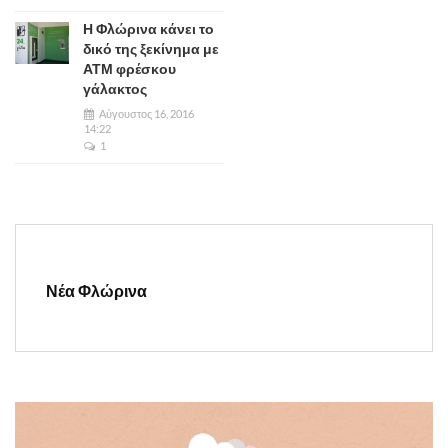
Η Φλώρινα κάνει το
δικό της ξεκίνημα με
ΑΤΜ φρέσκου
γάλακτος
Αύγουστος 16, 2016
14:22
1
Νέα Φλώρινα