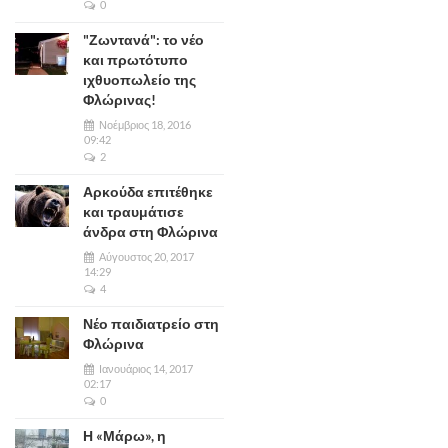
0
"Ζωντανά": το νέο
και πρωτότυπο
ιχθυοπωλείο της
Φλώρινας!
Νοέμβριος 18, 2016
09:42
2
Αρκούδα επιτέθηκε
και τραυμάτισε
άνδρα στη Φλώρινα
Αύγουστος 20, 2017
14:29
4
Νέο παιδιατρείο στη
Φλώρινα
Ιανουάριος 14, 2017
02:17
0
Η «Μάρω», η