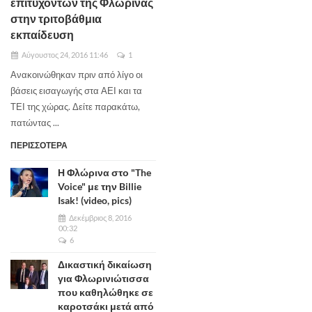
επιτυχόντων της Φλώρινας
στην τριτοβάθμια
εκπαίδευση
Αύγουστος 24, 2016 11:46
1
Ανακοινώθηκαν πριν από λίγο οι
βάσεις εισαγωγής στα ΑΕΙ και τα
ΤΕΙ της χώρας. Δείτε παρακάτω,
πατώντας ...
ΠΕΡΙΣΣΟΤΕΡΑ
Η Φλώρινα στο "The
Voice" με την Billie
Isak! (video, pics)
Δεκέμβριος 8, 2016
00:32
6
Δικαστική δικαίωση
για Φλωρινιώτισσα
που καθηλώθηκε σε
καροτσάκι μετά από