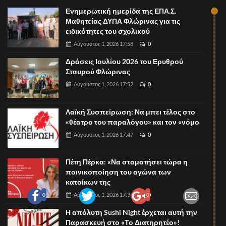
Ενημερωτική ημερίδα της ΕΠΑ.Σ.
Μαθητείας ΔΥΠΑ Φλώρινας για τις
ειδικότητες του σχολικού
Αύγουστος 1, 2026 17:58
0
Δράσεις Ιουλίου 2026 του Ερυθρού
Σταυρού Φλώρινας
Αύγουστος 1, 2026 17:52
0
Λαϊκή Συσπείρωση: Να μπει τέλος στο
«θέατρο του παραλόγου» και τον «νόμο
Αύγουστος 1, 2026 17:47
0
Πέτη Πέρκα: «Να σταματήσει τώρα η
ποινικοποίηση του αγώνα των
κατοίκων της
Αύγουστος 1, 2026 17:36
0
0
0
Η απόλυτη Sushi Night έρχεται αυτή την
Παρασκευή στο «Το Διατηρητέο»!