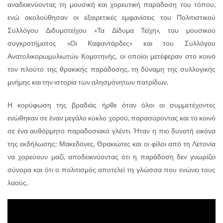
αναδεικνύοντας τη μουσική και χορευτική παράδοση του τόπου,
ενώ ακολούθησαν οι εξαιρετικές εμφανίσεις του Πολιτιστικού
Συλλόγου Διδυμοτείχου «Τα Δίδυμα Τείχη», του μουσικού
συγκροτήματος «Οι Καφαντάρδες» και του Συλλόγου
Ανατολικορωμυλιωτών Κομοτηνής, οι οποίοι μετέφεραν στο κοινό
τον πλούτο της θρακικής παράδοσης, τη δύναμη της συλλογικής
μνήμης και την ιστορία των αλησμόνητων πατρίδων.
Η κορύφωση της βραδιάς ήρθε όταν όλοι οι συμμετέχοντες
ενώθηκαν σε έναν μεγάλο κύκλο χορού, παρασύροντας και το κοινό
σε ένα αυθόρμητο παραδοσιακό γλέντι. Ήταν η πιο δυνατή εικόνα
της εκδήλωσης: Μακεδόνες, Θρακιώτες και οι φίλοι από τη Λετονία
να χορεύουν μαζί, αποδεικνύοντας ότι η παράδοση δεν γνωρίζει
σύνορα και ότι ο πολιτισμός αποτελεί τη γλώσσα που ενώνει τους
λαούς.