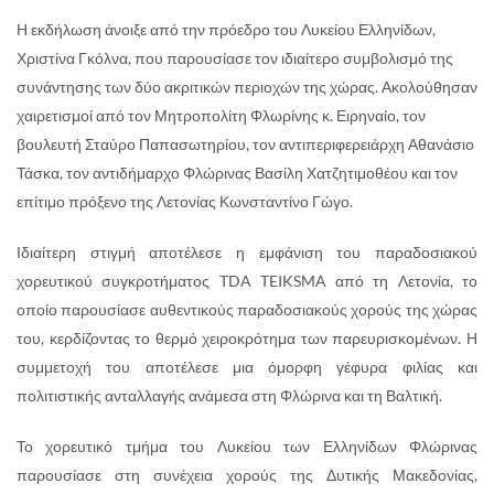
Η εκδήλωση άνοιξε από την πρόεδρο του Λυκείου Ελληνίδων,
Χριστίνα Γκόλνα, που παρουσίασε τον ιδιαίτερο συμβολισμό της
συνάντησης των δύο ακριτικών περιοχών της χώρας. Ακολούθησαν
χαιρετισμοί από τον Μητροπολίτη Φλωρίνης κ. Ειρηναίο, τον
βουλευτή Σταύρο Παπασωτηρίου, τον αντιπεριφερειάρχη Αθανάσιο
Τάσκα, τον αντιδήμαρχο Φλώρινας Βασίλη Χατζητιμοθέου και τον
επίτιμο πρόξενο της Λετονίας Κωνσταντίνο Γώγο.
Ιδιαίτερη στιγμή αποτέλεσε η εμφάνιση του παραδοσιακού
χορευτικού συγκροτήματος TDA TEIKSMA από τη Λετονία, το
οποίο παρουσίασε αυθεντικούς παραδοσιακούς χορούς της χώρας
του, κερδίζοντας το θερμό χειροκρότημα των παρευρισκομένων. Η
συμμετοχή του αποτέλεσε μια όμορφη γέφυρα φιλίας και
πολιτιστικής ανταλλαγής ανάμεσα στη Φλώρινα και τη Βαλτική.
Το χορευτικό τμήμα του Λυκείου των Ελληνίδων Φλώρινας
παρουσίασε στη συνέχεια χορούς της Δυτικής Μακεδονίας,