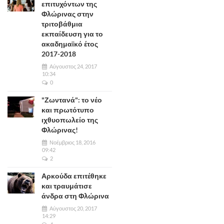
επιτυχόντων της
Φλώρινας στην
τριτοβάθμια
εκπαίδευση για το
ακαδημαϊκό έτος
2017-2018
Αύγουστος 24, 2017
10:34
0
"Ζωντανά": το νέο
και πρωτότυπο
ιχθυοπωλείο της
Φλώρινας!
Νοέμβριος 18, 2016
09:42
2
Αρκούδα επιτέθηκε
και τραυμάτισε
άνδρα στη Φλώρινα
Αύγουστος 20, 2017
14:29