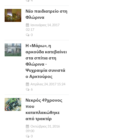
4
Νέο παιδιατρείο στη
Φλώρινα
Ιανουάριος 14, 2017
02:17
0
Η «Μάρω», η
αρκούδα κατεβαίνει
στα σπίτια στη
Φλώρινα -
Ψυχραιμία συνιστά
ο Αρκτούρος
Απρίλιος 24, 2017 15:24
6
Νεκρός 49χρονος
που
καταπλακώθηκε
από τρακτέρ
Οκτώβριος 31, 2016
09:00
0