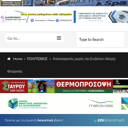
Go to...
Home
»
ΠΟΛΙΤΙΣΜΟΣ
»
Καλοκαιρινός χορός της Ευξείνου Λέσχης
Φλώρινας