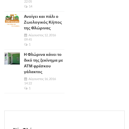
22:05
14
Ανοίγει και πάλι ο
Ζωολογικός Κήπος
της Φλώρινας
Αύγουστος 12, 2016
09:45
1
Η Φλώρινα κάνει το
δικό της ξεκίνημα με
ΑΤΜ φρέσκου
γάλακτος
Αύγουστος 16, 2016
14:22
1