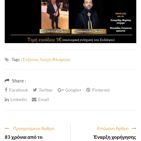
Tags :
Εύξεινος Λέσχη Φλώρινας
Share :
Facebook
Twitter
Google+
Pinterest
Linkedin
Email
Προηγούμενο Άρθρο
Επόμενο Άρθρο
83 χρόνια από το
Έναρξη χορήγησης