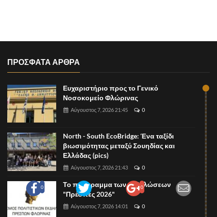
ΠΡΟΣΦΑΤΑ ΑΡΘΡΑ
Ευχαριστήριο προς το Γενικό
Νοσοκομείο Φλώρινας
Αύγουστος 7, 2026 21:45
0
North - South EcoBridge: Ένα ταξίδι
βιωσιμότητας μεταξύ Σουηδίας και
Ελλάδας (pics)
Αύγουστος 7, 2026 21:43
0
Το πρόγραμμα των εκδηλώσεων
0
0
"Πρέσπες 2026"
Αύγουστος 7, 2026 14:01
0