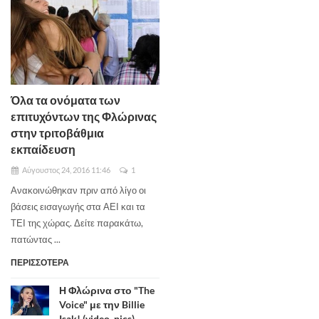
Όλα τα ονόματα των
επιτυχόντων της Φλώρινας
στην τριτοβάθμια
εκπαίδευση
Αύγουστος 24, 2016 11:46
1
Ανακοινώθηκαν πριν από λίγο οι
βάσεις εισαγωγής στα ΑΕΙ και τα
ΤΕΙ της χώρας. Δείτε παρακάτω,
πατώντας ...
ΠΕΡΙΣΣΟΤΕΡΑ
Η Φλώρινα στο "The
Voice" με την Billie
Isak! (video, pics)