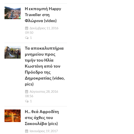
Η εκπομπή Happy
Traveller στη
Φλώρινα (video)
Δεκέμβριος 11, 2016
09:50
1
Τα αποκαλυπτήρια
μνημείου προς
τιμήν του Ηλία
Κωστένη από τον
Πρόεδρο της
Δημοκρατίας (video,
pics)
Αύγουστος 28, 2016
08:56
1
Η... θεά Αφροδίτη
στις όχθες του
Σακουλέβα (pics)
Ιανουάριος 19, 2017