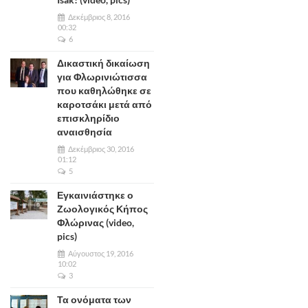
Δεκέμβριος 8, 2016
00:32
6
Δικαστική δικαίωση
για Φλωρινιώτισσα
που καθηλώθηκε σε
καροτσάκι μετά από
επισκληρίδιο
αναισθησία
Δεκέμβριος 30, 2016
01:12
5
Εγκαινιάστηκε ο
Ζωολογικός Κήπος
Φλώρινας (video,
pics)
Αύγουστος 19, 2016
10:02
3
Τα ονόματα των