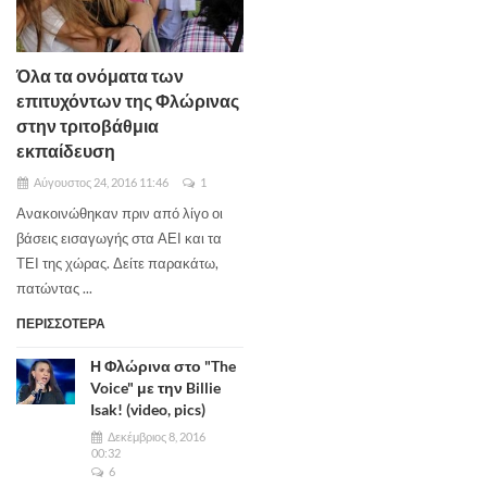
Όλα τα ονόματα των
επιτυχόντων της Φλώρινας
στην τριτοβάθμια
εκπαίδευση
Αύγουστος 24, 2016 11:46
1
Ανακοινώθηκαν πριν από λίγο οι
βάσεις εισαγωγής στα ΑΕΙ και τα
ΤΕΙ της χώρας. Δείτε παρακάτω,
πατώντας ...
ΠΕΡΙΣΣΟΤΕΡΑ
Η Φλώρινα στο "The
Voice" με την Billie
Isak! (video, pics)
Δεκέμβριος 8, 2016
00:32
6