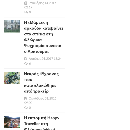
Ιανουάριος 14, 2017
02:17
0
Η «Μάρω», η
αρκούδα κατεβαίνει
στα σπίτια στη
Φλώρινα -
Ψυχραιμία συνιστά
ο Αρκτούρος
Απρίλιος 24, 2017 15:24
6
Νεκρός 49χρονος
που
καταπλακώθηκε
από τρακτέρ
Οκτώβριος 31, 2016
09:00
0
Η εκπομπή Happy
Traveller στη
Φλώρινα (video)