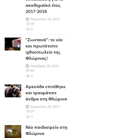
ακαδημαϊκό έτος
2017-2018
Αύγουστος 24, 2017
10:34
0
"Ζωντανά": το νέο
και πρωτότυπο
ιχθυοπωλείο της
Φλώρινας!
Νοέμβριος 18, 2016
09:42
2
Αρκούδα επιτέθηκε
και τραυμάτισε
άνδρα στη Φλώρινα
Αύγουστος 20, 2017
14:29
4
Νέο παιδιατρείο στη
Φλώρινα