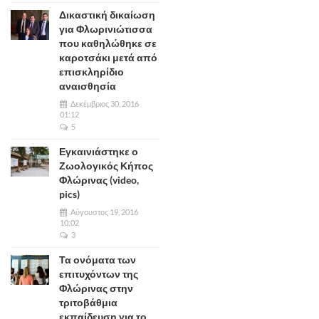
Δικαστική δικαίωση
για Φλωρινιώτισσα
που καθηλώθηκε σε
καροτσάκι μετά από
επισκληρίδιο
αναισθησία
Δεκέμβριος 30, 2016
01:12
5
Εγκαινιάστηκε ο
Ζωολογικός Κήπος
Φλώρινας (video,
pics)
Αύγουστος 19, 2016
10:02
3
Τα ονόματα των
επιτυχόντων της
Φλώρινας στην
τριτοβάθμια
εκπαίδευση για το