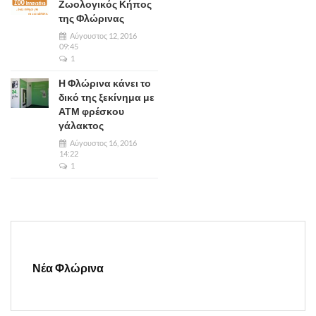
Ζωολογικός Κήπος
της Φλώρινας
Αύγουστος 12, 2016
09:45
1
Η Φλώρινα κάνει το
δικό της ξεκίνημα με
ΑΤΜ φρέσκου
γάλακτος
Αύγουστος 16, 2016
14:22
1
Νέα Φλώρινα