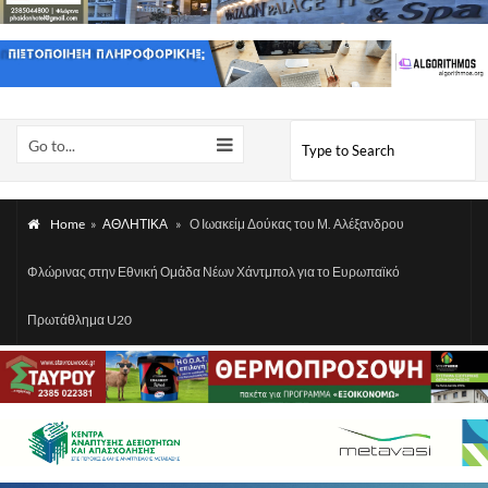
Go to...
Home
»
ΑΘΛΗΤΙΚΑ
»
Ο Ιωακείμ Δούκας του Μ. Αλέξανδρου
Φλώρινας στην Εθνική Ομάδα Νέων Χάντμπολ για το Ευρωπαϊκό
Πρωτάθλημα U20