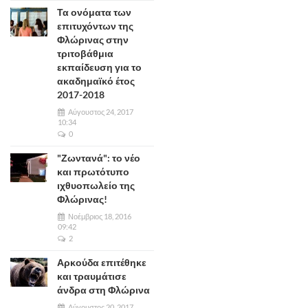
Τα ονόματα των
επιτυχόντων της
Φλώρινας στην
τριτοβάθμια
εκπαίδευση για το
ακαδημαϊκό έτος
2017-2018
Αύγουστος 24, 2017
10:34
0
"Ζωντανά": το νέο
και πρωτότυπο
ιχθυοπωλείο της
Φλώρινας!
Νοέμβριος 18, 2016
09:42
2
Αρκούδα επιτέθηκε
και τραυμάτισε
άνδρα στη Φλώρινα
Αύγουστος 20, 2017