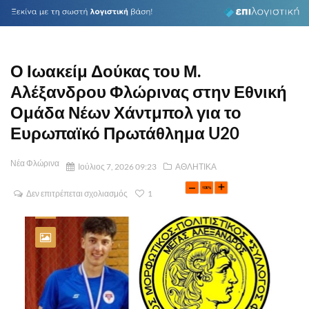
Ο Ιωακείμ Δούκας του Μ.
Αλέξανδρου Φλώρινας στην Εθνική
Ομάδα Νέων Χάντμπολ για το
Ευρωπαϊκό Πρωτάθλημα U20
Νέα Φλώρινα
Ιούλιος 7, 2026 09:23
ΑΘΛΗΤΙΚΑ
Δεν επιτρέπεται σχολιασμός
1