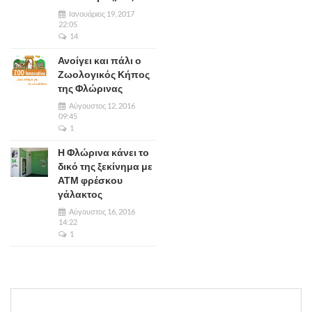
Ιανουάριος 19, 2017
22:05
14
Ανοίγει και πάλι ο
Ζωολογικός Κήπος
της Φλώρινας
Αύγουστος 12, 2016
09:45
1
Η Φλώρινα κάνει το
δικό της ξεκίνημα με
ΑΤΜ φρέσκου
γάλακτος
Αύγουστος 16, 2016
14:22
1