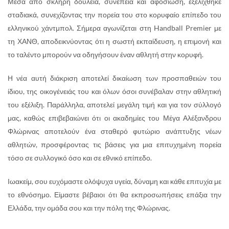
Μέσα από σκληρή δουλειά, συνέπεια και αφοσίωση, εξελίχθηκε
σταδιακά, συνεχίζοντας την πορεία του στο κορυφαίο επίπεδο του
ελληνικού χάντμπολ. Σήμερα αγωνίζεται στη Handball Premier με
τη ΧΑΝΘ, αποδεικνύοντας ότι η σωστή εκπαίδευση, η επιμονή και
το ταλέντο μπορούν να οδηγήσουν έναν αθλητή στην κορυφή.
Η νέα αυτή διάκριση αποτελεί δικαίωση των προσπαθειών του
ίδιου, της οικογένειάς του και όλων όσοι συνέβαλαν στην αθλητική
του εξέλιξη. Παράλληλα, αποτελεί μεγάλη τιμή και για τον σύλλογό
μας, καθώς επιβεβαιώνει ότι οι ακαδημίες του Μέγα Αλέξανδρου
Φλώρινας αποτελούν ένα σταθερό φυτώριο ανάπτυξης νέων
αθλητών, προσφέροντας τις βάσεις για μια επιτυχημένη πορεία
τόσο σε συλλογικό όσο και σε εθνικό επίπεδο.
Ιωακείμ, σου ευχόμαστε ολόψυχα υγεία, δύναμη και κάθε επιτυχία με
το εθνόσημο. Είμαστε βέβαιοι ότι θα εκπροσωπήσεις επάξια την
Ελλάδα, την ομάδα σου και την πόλη της Φλώρινας.