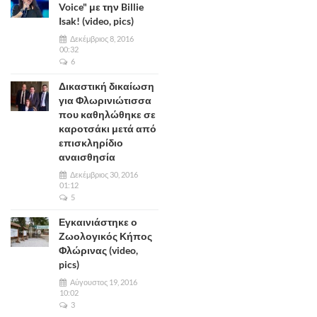
Voice" με την Billie
Isak! (video, pics)
Δεκέμβριος 8, 2016
00:32
6
Δικαστική δικαίωση
για Φλωρινιώτισσα
που καθηλώθηκε σε
καροτσάκι μετά από
επισκληρίδιο
αναισθησία
Δεκέμβριος 30, 2016
01:12
5
Εγκαινιάστηκε ο
Ζωολογικός Κήπος
Φλώρινας (video,
pics)
Αύγουστος 19, 2016
10:02
3