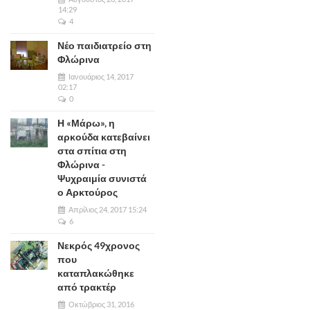
14:29
4
Νέο παιδιατρείο στη
Φλώρινα
Ιανουάριος 14, 2017
02:17
0
Η «Μάρω», η
αρκούδα κατεβαίνει
στα σπίτια στη
Φλώρινα -
Ψυχραιμία συνιστά
ο Αρκτούρος
Απρίλιος 24, 2017 15:24
6
Νεκρός 49χρονος
που
καταπλακώθηκε
από τρακτέρ
Οκτώβριος 31, 2016