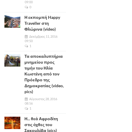
09:00
0
Η εκπομπή Happy
Traveller στη
Φλώρινα (video)
Δεκέμβριος 11, 2016
09:50
1
Τα αποκαλυπτήρια
μνημείου προς
τιμήν του Ηλία
Κωστένη από τον
Πρόεδρο της
Δημοκρατίας (video,
pics)
Αύγουστος 28, 2016
08:56
1
Η... θεά Αφροδίτη
στις όχθες του
Σακουλέβα (pics)