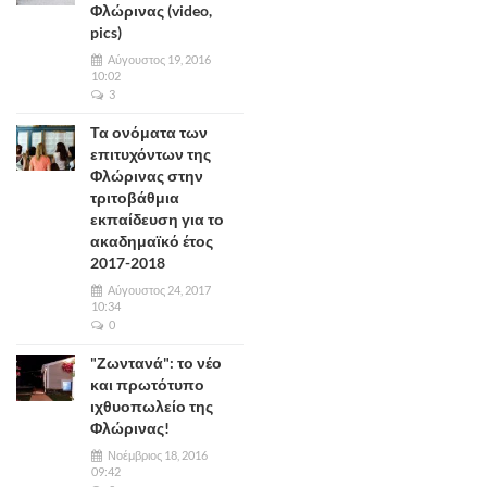
Φλώρινας (video,
pics)
Αύγουστος 19, 2016
10:02
3
Τα ονόματα των
επιτυχόντων της
Φλώρινας στην
τριτοβάθμια
εκπαίδευση για το
ακαδημαϊκό έτος
2017-2018
Αύγουστος 24, 2017
10:34
0
"Ζωντανά": το νέο
και πρωτότυπο
ιχθυοπωλείο της
Φλώρινας!
Νοέμβριος 18, 2016
09:42