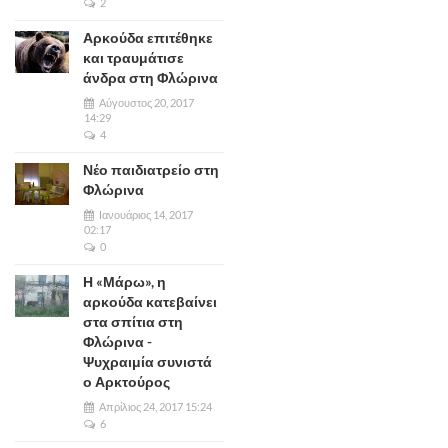
2
Αρκούδα επιτέθηκε
και τραυμάτισε
άνδρα στη Φλώρινα
Αύγουστος 20, 2017
14:29
4
Νέο παιδιατρείο στη
Φλώρινα
Ιανουάριος 14, 2017
02:17
0
Η «Μάρω», η
αρκούδα κατεβαίνει
στα σπίτια στη
Φλώρινα -
Ψυχραιμία συνιστά
ο Αρκτούρος
Απρίλιος 24, 2017 15:24
6