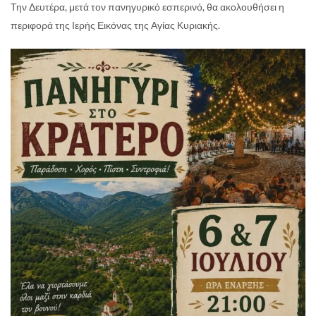
Την Δευτέρα, μετά τον πανηγυρικό εσπερινό, θα ακολουθήσει η
περιφορά της Ιερής Εικόνας της Αγίας Κυριακής.