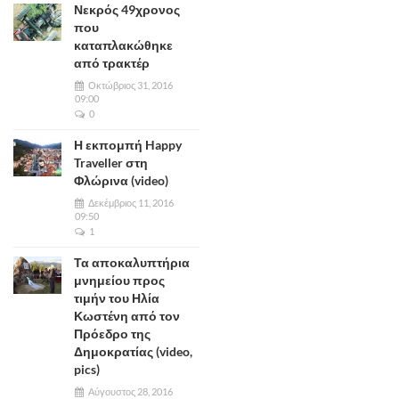
Νεκρός 49χρονος
που
καταπλακώθηκε
από τρακτέρ
Οκτώβριος 31, 2016
09:00
0
Η εκπομπή Happy
Traveller στη
Φλώρινα (video)
Δεκέμβριος 11, 2016
09:50
1
Τα αποκαλυπτήρια
μνημείου προς
τιμήν του Ηλία
Κωστένη από τον
Πρόεδρο της
Δημοκρατίας (video,
pics)
Αύγουστος 28, 2016