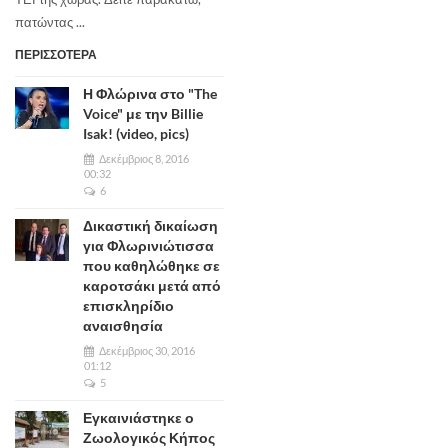
πατώντας ...
ΠΕΡΙΣΣΟΤΕΡΑ
Η Φλώρινα στο "The
Voice" με την Billie
Isak! (video, pics)
Δεκέμβριος 8, 2016
00:32
6
Δικαστική δικαίωση
για Φλωρινιώτισσα
που καθηλώθηκε σε
καροτσάκι μετά από
επισκληρίδιο
αναισθησία
Δεκέμβριος 30, 2016
01:12
5
Εγκαινιάστηκε ο
Ζωολογικός Κήπος