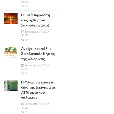
08:56
1
Η... θεά Αφροδίτη
στις όχθες του
Σακουλέβα (pics)
Ιανουάριος 19, 2017
22:05
14
Ανοίγει και πάλι ο
Ζωολογικός Κήπος
της Φλώρινας
Αύγουστος 12, 2016
09:45
1
Η Φλώρινα κάνει το
δικό της ξεκίνημα με
ΑΤΜ φρέσκου
γάλακτος
Αύγουστος 16, 2016
14:22
1