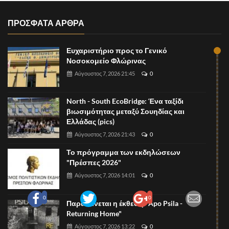
ΠΡΟΣΦΑΤΑ ΑΡΘΡΑ
Ευχαριστήριο προς το Γενικό
Νοσοκομείο Φλώρινας
Αύγουστος 7, 2026 21:45
0
North - South EcoBridge: Ένα ταξίδι
βιωσιμότητας μεταξύ Σουηδίας και
Ελλάδας (pics)
Αύγουστος 7, 2026 21:43
0
Το πρόγραμμα των εκδηλώσεων
"Πρέσπες 2026"
Αύγουστος 7, 2026 14:01
0
0
0
Παρατείνεται η έκθεση "Apo Psila -
Returning Home"
Αύγουστος 7, 2026 13:22
0