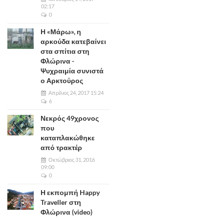
02:17
0
Η «Μάρω», η
αρκούδα κατεβαίνει
στα σπίτια στη
Φλώρινα -
Ψυχραιμία συνιστά
ο Αρκτούρος
Απρίλιος 24, 2017 15:24
6
Νεκρός 49χρονος
που
καταπλακώθηκε
από τρακτέρ
Οκτώβριος 31, 2016
09:00
0
Η εκπομπή Happy
Traveller στη
Φλώρινα (video)