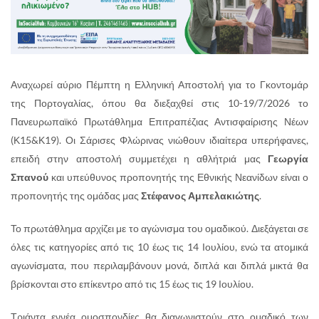
Αναχωρεί αύριο Πέμπτη η Ελληνική Αποστολή για το Γκοντομάρ
της Πορτογαλίας, όπου θα διεξαχθεί στις 10-19/7/2026 το
Πανευρωπαϊκό Πρωτάθλημα Επιτραπέζιας Αντισφαίρισης Νέων
(Κ15&Κ19). Οι Σάρισες Φλώρινας νιώθουν ιδιαίτερα υπερήφανες,
επειδή στην αποστολή συμμετέχει η αθλήτριά μας
Γεωργία
Σπανού
και υπεύθυνος προπονητής της Εθνικής Νεανίδων είναι ο
προπονητής της ομάδας μας
Στέφανος Αμπελακιώτης
.
Το πρωτάθλημα αρχίζει με το αγώνισμα του ομαδικού. Διεξάγεται σε
όλες τις κατηγορίες από τις 10 έως τις 14 Ιουλίου, ενώ τα ατομικά
αγωνίσματα, που περιλαμβάνουν μονά, διπλά και διπλά μικτά θα
βρίσκονται στο επίκεντρο από τις 15 έως τις 19 Ιουλίου.
Τριάντα εννέα ομοσπονδίες θα διαγωνιστούν στο ομαδικό των