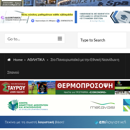
Go to...
Home
»
ΑΘΛΗΤΙΚΑ
»
Στο Πανευρωπαϊκό με την Εθνική Νεανίδων η
Σπανού