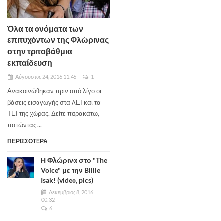
Όλα τα ονόματα των
επιτυχόντων της Φλώρινας
στην τριτοβάθμια
εκπαίδευση
Αύγουστος 24, 2016 11:46
1
Ανακοινώθηκαν πριν από λίγο οι
βάσεις εισαγωγής στα ΑΕΙ και τα
ΤΕΙ της χώρας. Δείτε παρακάτω,
πατώντας ...
ΠΕΡΙΣΣΟΤΕΡΑ
Η Φλώρινα στο "The
Voice" με την Billie
Isak! (video, pics)
Δεκέμβριος 8, 2016
00:32
6