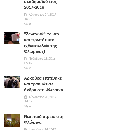
ακαδημαϊκό έτος
2017-2018
Αύγουστος 24, 2017
10:34
0
"Ζωντανά": το νέο
και πρωτότυπο
ιχθυοπωλείο της
Φλώρινας!
Νοέμβριος 18, 2016
09:42
2
Αρκούδα επιτέθηκε
και τραυμάτισε
άνδρα στη Φλώρινα
Αύγουστος 20, 2017
14:29
4
Νέο παιδιατρείο στη
Φλώρινα
Ιανουάριος 14, 2017