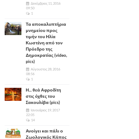
Δεκέμβριος 11, 2016
09:50
1
Τα αποκαλυπτήρια
μνημείου προς
τιμήν του Ηλία
Κωστένη από τον
Πρόεδρο της
Δημοκρατίας (video,
pics)
Αύγουστος 28, 2016
08:56
1
Η... θεά Αφροδίτη
στις όχθες του
Σακουλέβα (pics)
Ιανουάριος 19, 2017
22:05
14
Ανοίγει και πάλι ο
Ζωολογικός Κήπος