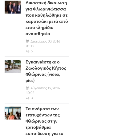
Δικαστική δικαίωση
για Φλωρινιώτισσα
που καθηλώθηκε σε
καροτσάκι μετά από
επισκληρίδιο
αναισθησία
Δεκέμβριος 30, 2016
01:12
5
Εγκαινιάστηκε ο
Ζωολογικός Κήπος
Φλώρινας (video,
pics)
Αύγουστος 19, 2016
10:02
3
Τα ονόματα των
επιτυχόντων της
Φλώρινας στην
τριτοβάθμια
εκπαίδευση για το