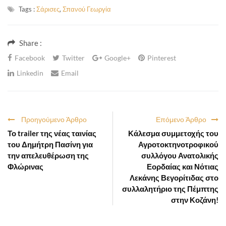
Tags :
Σάρισες
,
Σπανού Γεωργία
Share :
Facebook
Twitter
Google+
Pinterest
Linkedin
Email
Προηγούμενο Άρθρο
Επόμενο Άρθρο
Το trailer της νέας ταινίας
Κάλεσμα συμμετοχής του
του Δημήτρη Πασίνη για
Αγροτοκτηνοτροφικού
την απελευθέρωση της
συλλόγου Ανατολικής
Φλώρινας
Εορδαίας και Νότιας
Λεκάνης Βεγορίτιδας στο
συλλαλητήριο της Πέμπτης
στην Κοζάνη!