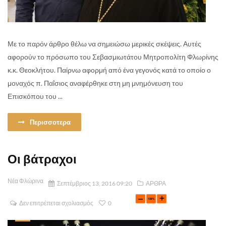
Με το παρόν άρθρο θέλω να σημειώσω μερικές σκέψεις. Αυτές
αφορούν το πρόσωπο του Σεβασμιωτάτου Μητροπολίτη Φλωρίνης
κ.κ. Θεοκλήτου. Παίρνω αφορμή από ένα γεγονός κατά το οποίο ο
μοναχός π. Παΐσιος αναφέρθηκε στη μη μνημόνευση του
Επισκόπου του ...
Περισσοτερα
Οι βάτραχοι
Νέα Φλώρινα
Σεπτέμβριος 13, 2016 09:20
ΑΡΘΡΑ
Δεν επιτρέπεται σχολιασμός
0