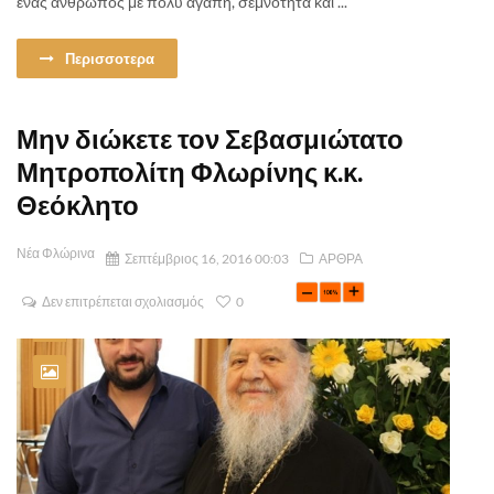
ένας άνθρωπος με πολύ αγάπη, σεμνότητα και ...
Περισσοτερα
Μην διώκετε τον Σεβασμιώτατο
Μητροπολίτη Φλωρίνης κ.κ.
Θεόκλητο
Νέα Φλώρινα
Σεπτέμβριος 16, 2016 00:03
ΑΡΘΡΑ
Δεν επιτρέπεται σχολιασμός
0