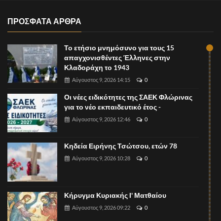
ΠΡΟΣΦΑΤΑ ΑΡΘΡΑ
Το ετήσιο μνημόσυνο για τους 15
απαγχονισθέντες Έλληνες στην
Κλαδοράχη το 1943
Αύγουστος 9, 2026 14:15
0
Οι νέες ειδικότητες της ΣΑΕΚ Φλώρινας
για το νέο εκπαιδευτικό έτος -
Αύγουστος 9, 2026 12:46
0
Κηδεία Ειρήνης Τσώτσου, ετών 78
Αύγουστος 9, 2026 10:28
0
Κήρυγμα Κυριακής Ι' Ματθαίου
Αύγουστος 9, 2026 09:22
0