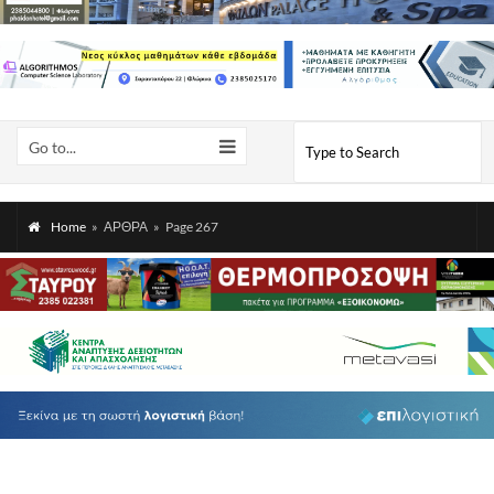
Go to...
Home
»
ΑΡΘΡΑ
»
Page 267