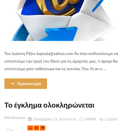
Του Ιωάννη Ρίζου kapsala@yahoo.com Άν όλοι κινδυνεύουμε να
υποστούμε την οργή του Θεού για τις αμαρτίες μας, τι άραγε θα
υποστούμε γιατι νοθεύουμε και τις εντολες Του; Κι αν ο ...
Περισσοτερα
Το έγκλημα ολοκληρώνεται
Νέα Φλώρινα
Σεπτέμβριος 19, 2016 09:36
ΑΡΘΡΑ
1 Σχόλιο
0