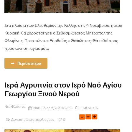
Στα πλαίσια των Ελευθερίων της Κέλλης στις 4 Νοεμβρίου, ημέρα
Κυριακή, θα χοροστατήσει ο Σεβασμιώτατος Μητροπολίτης
Φλωρίνης, Πρεσπών και Εορδαίας κ Θεόκλητος. Θα τεθεί προς
προσκύνηση, αγιασμό ...
Περισσοτερα
Ιερά Αγρυπνία στον Ιερό Ναό Αγίου
Γεωργίου Ξινού Νερού
Νέα Φλώρινα
Νοέμβριος 2, 2018 09:53
ΕΚΚΛΗΣΙΑ
Δεν επιτρέπεται σχολιασμός
0