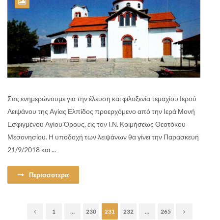
Σας ενημερώνουμε για την έλευση και φιλοξενία τεμαχίου Ιερού
Λειψάνου της Αγίας Ελπίδος προερχόμενο από την Ιερά Μονή
Εσφιγμένου Αγίου Όρους, εις τον Ι.Ν. Κοιμήσεως Θεοτόκου
Μεσονησίου. Η υποδοχή των λειψάνων θα γίνει την Παρασκευή
21/9/2018 και ...
Περισσοτερα
1
…
230
231
232
…
265