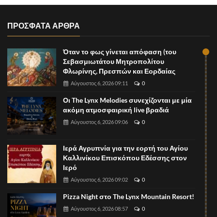
ΠΡΟΣΦΑΤΑ ΑΡΘΡΑ
Όταν το φως γίνεται απόφαση (του
Σεβασμιωτάτου Μητροπολίτου
Φλωρίνης, Πρεσπών και Εορδαίας
Αύγουστος 6, 2026 09:11
0
Οι The Lynx Melodies συνεχίζονται με μία
ακόμη ατμοσφαιρική live βραδιά
Αύγουστος 6, 2026 09:06
0
Ιερά Αγρυπνία για την εορτή του Αγίου
Καλλινίκου Επισκόπου Εδέσσης στον
Ιερό
Αύγουστος 6, 2026 09:02
0
Pizza Night στο The Lynx Mountain Resort!
Αύγουστος 6, 2026 08:57
0