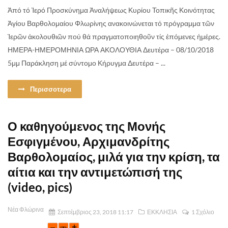
Ἀπό τό Ἱερό Προσκύνημα Ἀναλήψεως Κυρίου Τοπικῆς Κοινότητας
Ἁγίου Βαρθολομαίου Φλωρίνης ανακοινώνεται τό πρόγραμμα τῶν
Ἱερῶν ἀκολουθιῶν πού θά πραγματοποιηθοῦν τίς ἐπόμενες ἡμέρες.
ΗΜΕΡΑ-ΗΜΕΡΟΜΗΝΙΑ ΩΡΑ ΑΚΟΛΟΥΘΙΑ Δευτέρα – 08/10/2018
5μμ Παράκληση μέ σύντομο Κήρυγμα Δευτέρα – ...
Περισσοτερα
Ο καθηγούμενος της Μονής
Εσφιγμένου, Αρχιμανδρίτης
Βαρθολομαίος, μιλά για την κρίση, τα
αίτια και την αντιμετώπισή της
(video, pics)
Νέα Φλώρινα
Σεπτέμβριος 23, 2018 11:17
ΕΚΚΛΗΣΙΑ
1 Σχόλιο