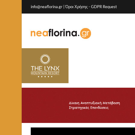
info@neaflorina.gr |
Όροι Χρήσης
-
GDPR Request