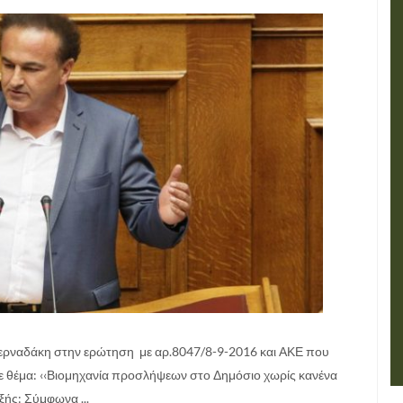
ναδάκη στην ερώτηση με αρ.8047/8-9-2016 και ΑΚΕ που
ε θέμα: ‹‹Βιομηχανία προσλήψεων στο Δημόσιο χωρίς κανένα
ξής: Σύμφωνα ...