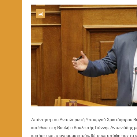
Απάντηση του Αναπληρωτή Υπουργού Χριστόφορου Βερ
κατέθεσε στη Βουλή ο Βουλευτής Γιάννης Αντωνιάδης μ
κριτήριο και προγραμματισμό››, θέτουμε υπόψη σας τα ε