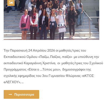
Την Παρασκευή 24 Απριλίου 2026 οι μαθητές/τριες του
Εκπαιδευτικού Ομίλου «Παίζω, Παίζεις, παίζει» με υπεύθυνη την
εκπαιδευτικό Καραγιάννη Χριστίνα, οι μαθητές/τριες του Σχολικού
Προγράμματος «Είσαι ο …Τύπος μου», δημοσιογράφοι της
σχολικής εφημερίδας του 3ου Γυμνασίου Φλώρινας «eΚΤΟΣ
eΛΕΓΧΟΥ», ...
Περισσοτερα