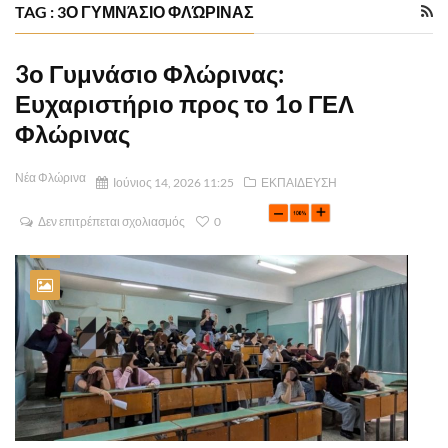
TAG : 3Ο ΓΥΜΝΆΣΙΟ ΦΛΏΡΙΝΑΣ
3ο Γυμνάσιο Φλώρινας:
Ευχαριστήριο προς το 1ο ΓΕΛ
Φλώρινας
Νέα Φλώρινα
Ιούνιος 14, 2026 11:25
ΕΚΠΑΙΔΕΥΣΗ
Δεν επιτρέπεται σχολιασμός
0