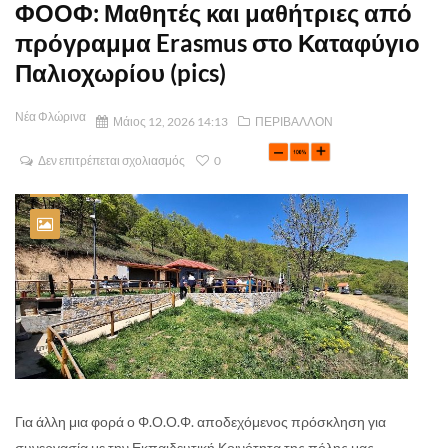
ΦΟΟΦ: Μαθητές και μαθήτριες από
πρόγραμμα Erasmus στο Καταφύγιο
Παλιοχωρίου (pics)
Νέα Φλώρινα
Μάιος 12, 2026 14:13
ΠΕΡΙΒΑΛΛΟΝ
Δεν επιτρέπεται σχολιασμός
0
Για άλλη μια φορά ο Φ.Ο.Ο.Φ. αποδεχόμενος πρόσκληση για
συνεργασία με την Εκπαιδευτική Κοινότητα της πόλης μας,