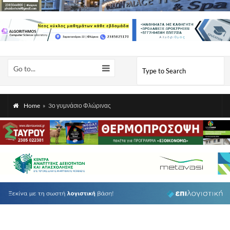
Go to...
Home
»
3ο γυμνάσιο Φλώρινας