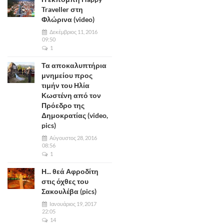
Traveller στη
Φλώρινα (video)
Δεκέμβριος 11, 2016
09:50
1
Τα αποκαλυπτήρια
μνημείου προς
τιμήν του Ηλία
Κωστένη από τον
Πρόεδρο της
Δημοκρατίας (video,
pics)
Αύγουστος 28, 2016
08:56
1
Η... θεά Αφροδίτη
στις όχθες του
Σακουλέβα (pics)
Ιανουάριος 19, 2017
22:05
14