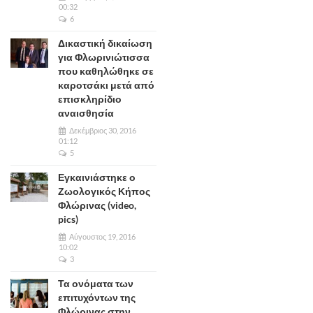
00:32
6
Δικαστική δικαίωση
για Φλωρινιώτισσα
που καθηλώθηκε σε
καροτσάκι μετά από
επισκληρίδιο
αναισθησία
Δεκέμβριος 30, 2016
01:12
5
Εγκαινιάστηκε ο
Ζωολογικός Κήπος
Φλώρινας (video,
pics)
Αύγουστος 19, 2016
10:02
3
Τα ονόματα των
επιτυχόντων της
Φλώρινας στην