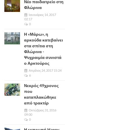
Νέο παιδιατρείο στη
Φλώρινα
Ιανουάριος 14, 2017
02:17
0
Η «Μάρω», η
αρκούδα κατεβαίνει
στα σπίτια στη
Φλώρινα -
Ψυχραιμία συνιστά
ο Αρκτούρος
Απρίλιος 24, 2017 15:24
6
Νεκρός 49χρονος
που
καταπλακώθηκε
από τρακτέρ
Οκτώβριος 31, 2016
09:00
0
Η εκπομπή Happy