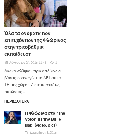
Όλα τα ονόματα των
επιτυχόντων της Φλώρινας
στην τριτοβάθμια
εκπαίδευση
Αύγουστος 24, 2016 11:46
1
Ανακοινώθηκαν πριν από λίγο οι
βάσεις εισαγωγής στα ΑΕΙ και τα
ΤΕΙ της χώρας. Δείτε παρακάτω,
πατώντας ...
ΠΕΡΙΣΣΟΤΕΡΑ
Η Φλώρινα στο "The
Voice" με την Billie
Isak! (video, pics)
Δεκέμβριος 8, 2016