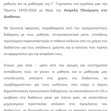
μαθητές και τις μαθήτριες της Γ΄ Γυμνασίου του σχολείου μας την
Πέμπτη 14/05/2026 με θέμα την
Ασφαλή Πλοήγηση στο
Διαδίκτυο.
Με ζωντανή αφήγηση, παραδείγματα από την πραγματικότητα,
διάδραση με τους μαθητές, οπτικοακουστικά μέσα, υπεύθυνη
προσέγγιση παρουσιάστηκαν οι πιθανοί κίνδυνοι από τη χρήση του
διαδικτύου για τους ανήλικους χρήστες και οι κανόνες που πρέπει
να εφαρμόσουν για την ασφάλειά τους.
Στόχος μας είναι – μέσα από την έγκυρη και συστηματική
εκπαίδευσή τους να γίνουν οι μαθητές και οι μαθήτριές μας
υπεύθυνοι/ες απέναντι στη χρήση του διαδικτύου, να
προβληματιστούν για τους κινδύνους που ενέχει η άκριτη
δημοσιοποίηση προσωπικών δεδομένων, να κατανοήσουν ότι «Ό,τι
ανεβαίνει στο διαδίκτυο μένει για πάντα εκεί», να αναπτύξουν
μηχανισμούς προστασίας απέναντι στις προκλήσεις του
διαδικτύου, να διαχειρίζονται με ευθύνη το ψηφιακό αποτύπωμά