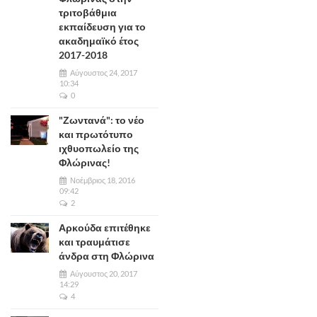
τριτοβάθμια
εκπαίδευση για το
ακαδημαϊκό έτος
2017-2018
Αύγουστος 24, 2017
10:34
0
"Ζωντανά": το νέο
και πρωτότυπο
ιχθυοπωλείο της
Φλώρινας!
Νοέμβριος 18, 2016
09:42
2
Αρκούδα επιτέθηκε
και τραυμάτισε
άνδρα στη Φλώρινα
Αύγουστος 20, 2017
14:29
4