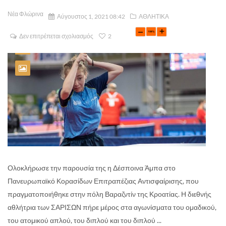
Νέα Φλώρινα
Αύγουστος 1, 2021 08:42
ΑΘΛΗΤΙΚΑ
Δεν επιτρέπεται σχολιασμός
2
Ολοκλήρωσε την παρουσία της η Δέσποινα Άμπα στο
Πανευρωπαϊκό Κορασίδων Επιτραπέζιας Αντισφαίρισης, που
πραγματοποιήθηκε στην πόλη Βαραζντίν της Κροατίας. Η διεθνής
αθλήτρια των ΣΑΡΙΣΩΝ πήρε μέρος στα αγωνίσματα του ομαδικού,
του ατομικού απλού, του διπλού και του διπλού ...