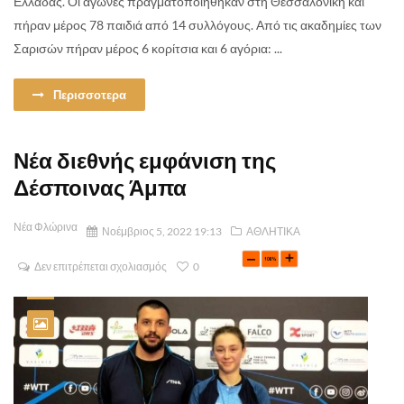
Ελλάδας. Οι αγώνες πραγματοποιήθηκαν στη Θεσσαλονίκη και
πήραν μέρος 78 παιδιά από 14 συλλόγους. Από τις ακαδημίες των
Σαρισών πήραν μέρος 6 κορίτσια και 6 αγόρια: ...
Περισσοτερα
Νέα διεθνής εμφάνιση της
Δέσποινας Άμπα
Νέα Φλώρινα
Νοέμβριος 5, 2022 19:13
ΑΘΛΗΤΙΚΑ
Δεν επιτρέπεται σχολιασμός
0