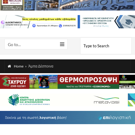
Go to...
Home
»
Άμπα Δέσποινα