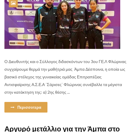
Ο Διευθυντής και ο Σύλλογος διδασκόντων του 3ου ΓΕ.Λ Φλώρινας
συγχαίρουμε θερμά την μαθήτριά μας Άμπα Δέσποινα, η οποία ως
βασικό στέλεχος της γυναικείας ομάδας Επιτραπέζιας
Αντισφαίρισης Α.Σ.Ε.Α ¨Σάρισες¨ Φλώρινας συνέβαλλε τα μέγιστα
στην κατάκτηση της: α) 2ης θέσης ...
Περισσοτερα
Αργυρό μετάλλιο για την Άμπα στο