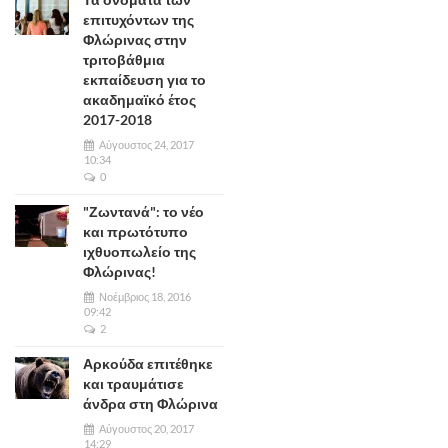
επιτυχόντων της
Φλώρινας στην
τριτοβάθμια
εκπαίδευση για το
ακαδημαϊκό έτος
2017-2018
Αύγουστος 24, 2017
10:34
0
"Ζωντανά": το νέο
και πρωτότυπο
ιχθυοπωλείο της
Φλώρινας!
Νοέμβριος 18, 2016
09:42
2
Αρκούδα επιτέθηκε
και τραυμάτισε
άνδρα στη Φλώρινα
Αύγουστος 20, 2017
14:29