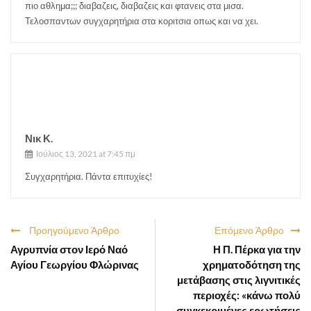
πιο αθλημα;;; διαβαζεις, διαβαζεις και φτανεις στα μισα.
Τελοσπαντων συγχαρητήρια στα κοριτσια οπως και να χει.
Νικ Κ.
Ιούλιος 13, 2021 at 7:45 πμ
Συγχαρητήρια. Πάντα επιτυχίες!
Προηγούμενο Άρθρο
Επόμενο Άρθρο
Αγρυπνία στον Ιερό Ναό
Η Π. Πέρκα για την
Αγίου Γεωργίου Φλώρινας
χρηματοδότηση της
μετάβασης στις λιγνιτικές
περιοχές: «κάνω πολύ
συγκεκριμένες ερωτήσεις