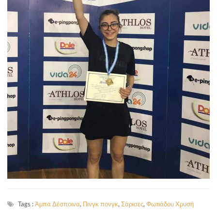
Tags :
Άμπα Δέσποινα
,
Πινγκ πονγκ
,
Σάρισες
,
Φωτιάδου Χρυσή