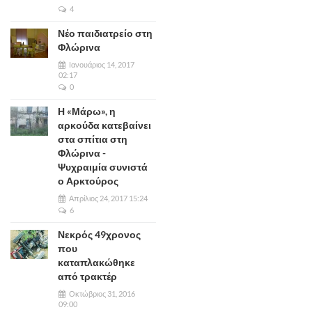
4
Νέο παιδιατρείο στη
Φλώρινα
Ιανουάριος 14, 2017
02:17
0
Η «Μάρω», η
αρκούδα κατεβαίνει
στα σπίτια στη
Φλώρινα -
Ψυχραιμία συνιστά
ο Αρκτούρος
Απρίλιος 24, 2017 15:24
6
Νεκρός 49χρονος
που
καταπλακώθηκε
από τρακτέρ
Οκτώβριος 31, 2016
09:00