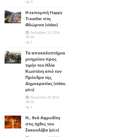
0
Η εκπομπή Happy
Traveller στη
Φλώρινα (video)
Δεκέμβριος 11, 2016
09:50
1
Τα αποκαλυπτήρια
μνημείου προς
τιμήν του Ηλία
Κωστένη από τον
Πρόεδρο της
Δημοκρατίας (video,
pics)
Αύγουστος 28, 2016
08:56
1
Η... θεά Αφροδίτη
στις όχθες του
Σακουλέβα (pics)