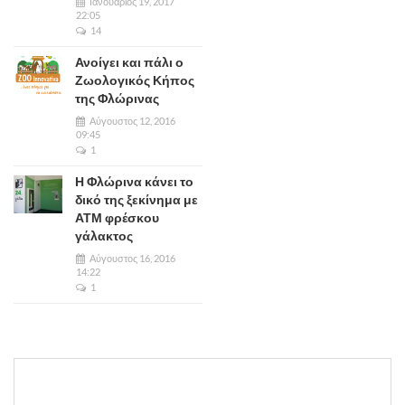
Ιανουάριος 19, 2017
22:05
14
Ανοίγει και πάλι ο
Ζωολογικός Κήπος
της Φλώρινας
Αύγουστος 12, 2016
09:45
1
Η Φλώρινα κάνει το
δικό της ξεκίνημα με
ΑΤΜ φρέσκου
γάλακτος
Αύγουστος 16, 2016
14:22
1