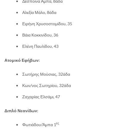
Δέσποινα Άμπα, 8άδα
Αλεξία Μάλο, 8άδα
Ειρήνη Χρυσοστομίδου, 35
Βάια Κοκκινίδου, 36
Ελένη Παυλίδου, 43
Ατομικό Εφήβων:
Σωτήρης Μούσιας, 32άδα
Κων/νος Σωτηρίου, 32άδα
Ζαχαρίας Ελσάμι, 47
Διπλό Νεανίδων:
ες
Φωτιάδου/Άμπα 1