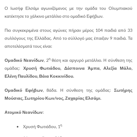
Ο Ιωσήφ Ελσάμι αγωνιζόμενος με την ομάδα του Ολυμπιακού
κατέκτησε το χάλκινο μετάλλιο στο ομαδικό Εφήβων.
Πιο συγκεκριμένα στους αγώνες πήραν μέρος 104 παιδιά από 33
συλλόγους της Ελλάδας. Από το σύλλογό μας έπαιξαν 9 παιδιά. Τα
αποτελέσματά τους είναι:
η
Ομαδικό Νεανίδων
, 2
θέση και αργυρό μετάλλιο. Η σύνθεση της
ομάδας:
Χρυσή Φωτιάδου, Δέσποινα Άμπα, Αλεξία Μάλο,
Ελένη Παυλίδου, Βάια Κοκκινίδου.
Ομαδικό Εφήβων
, 8άδα. Η σύνθεση της ομάδας:
Σωτήρης
Μούσιας, Σωτηρίου Κων/νος, Ζαχαρίας Ελσάμι.
Ατομικό Νεανίδων:
η
Χρυσή Φωτιάδου, 1