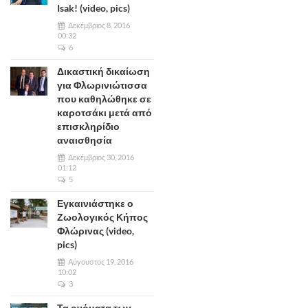
Isak! (video, pics)
Δεκέμβριος 8, 2016
00:32
6
Δικαστική δικαίωση
για Φλωρινιώτισσα
που καθηλώθηκε σε
καροτσάκι μετά από
επισκληρίδιο
αναισθησία
Δεκέμβριος 30, 2016
01:12
5
Εγκαινιάστηκε ο
Ζωολογικός Κήπος
Φλώρινας (video,
pics)
Αύγουστος 19, 2016
10:02
3
Τα ονόματα των