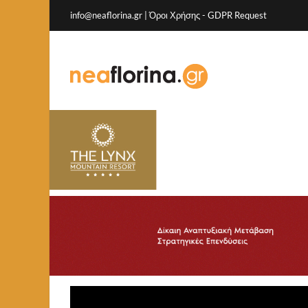
info@neaflorina.gr |
Όροι Χρήσης
-
GDPR Request