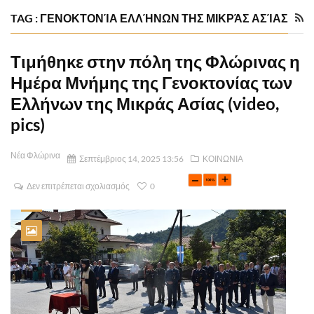
TAG : ΓΕΝΟΚΤΟΝΊΑ ΕΛΛΉΝΩΝ ΤΗΣ ΜΙΚΡΆΣ ΑΣΊΑΣ
Τιμήθηκε στην πόλη της Φλώρινας η
Ημέρα Μνήμης της Γενοκτονίας των
Ελλήνων της Μικράς Ασίας (video,
pics)
Νέα Φλώρινα
Σεπτέμβριος 14, 2025 13:56
ΚΟΙΝΩΝΙΑ
Δεν επιτρέπεται σχολιασμός
0