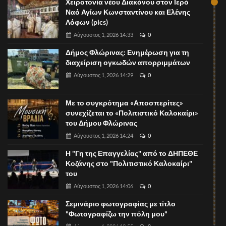
Χειροτονία νέου Διακόνου στον Ιερό
Ναό Αγίων Κωνσταντίνου και Ελένης
Λόφων (pics)
Αύγουστος 1, 2026 14:33
0
Δήμος Φλώρινας: Ενημέρωση για τη
διαχείριση ογκωδών απορριμμάτων
Αύγουστος 1, 2026 14:29
0
Με το συγκρότημα «Αποσπερίτες»
συνεχίζεται το «Πολιτιστικό Καλοκαίρι»
του Δήμου Φλώρινας
Αύγουστος 1, 2026 14:24
0
Η "Γη της Επαγγελίας" από το ΔΗΠΕΘΕ
Κοζάνης στο "Πολιτιστικό Καλοκαίρι"
του
Αύγουστος 1, 2026 14:06
0
Σεμινάριο φωτογραφίας με τίτλο
"Φωτογραφίζω την πόλη μου"