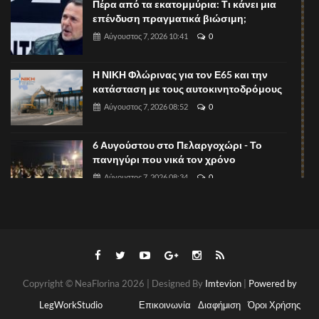
Πέρα από τα εκατομμύρια: Τι κάνει μια
επένδυση πραγματικά βιώσιμη;
Αύγουστος 7, 2026 10:41
0
Η ΝΙΚΗ Φλώρινας για τον Ε65 και την
κατάσταση με τους αυτοκινητοδρόμους
Αύγουστος 7, 2026 08:52
0
6 Αυγούστου στο Πελαργοχώρι - Το
πανηγύρι που νικά τον χρόνο
Αύγουστος 7, 2026 08:34
0
Ξεκίνησαν οι υποβολές περιλήψεων για
το 1ο Πανελλήνιο Συνέδριο
Νευροψυχολογίας Παιδιού και
Αύγουστος 7, 2026 08:31
0
Copyright © NeaFlorina 2026 | Designed By
Imtevion
|
Powered by
Α.Σ. Αμύντας Αμυνταίου: Ενημερωτικό
δελτίο τύπου ενόψει της τακτικής
LegWorkStudio
Επικοινωνία
Διαφήμιση
Όροι Χρήσης
εκλογικής διαδικασίας