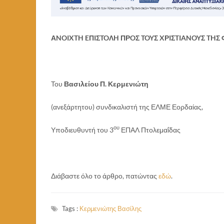
Α
NOIXTH
E
Π
I
Σ
TO
Λ
H
ΠΡ
O
Σ
TOY
Σ
X
Ρ
I
Σ
TIANOY
Σ
TH
Σ 
Του
Βασιλείου Π. Κερμενιώτη
(ανεξάρτητου) συνδικαλιστή της ΕΛΜΕ Εορδαίας,
ου
Υποδιευθυντή του 3
ΕΠΑΛ Πτολεμαΐδας
Διάβαστε όλο το άρθρο, πατώντας
εδώ
.
Tags :
Κερμενιώτης Βασίλης