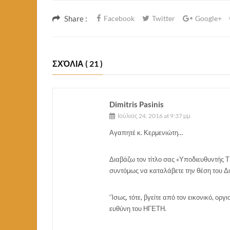
Share :
Facebook
Twitter
Google+
ΣΧΌΛΙΑ
( 21 )
Dimitris Pasinis
Ιούλιος 24, 2016 at 9:37 μμ
Αγαπητέ κ. Κερμενιώτη…
Διαβάζω τον τίτλο σας «Υποδιευθυντής Τ
συντόμως να καταλάβετε την θέση του Δ
‘Ίσως, τότε, βγείτε από τον εικονικό, ο
ευθύνη του ΗΓΕΤΗ.