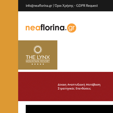
info@neaflorina.gr |
Όροι Χρήσης
-
GDPR Request