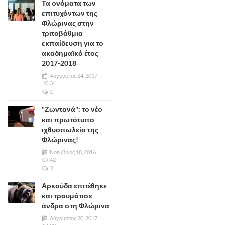
Τα ονόματα των
επιτυχόντων της
Φλώρινας στην
τριτοβάθμια
εκπαίδευση για το
ακαδημαϊκό έτος
2017-2018
Αύγουστος 24, 2017
10:34
0
"Ζωντανά": το νέο
και πρωτότυπο
ιχθυοπωλείο της
Φλώρινας!
Νοέμβριος 18, 2016
09:42
2
Αρκούδα επιτέθηκε
και τραυμάτισε
άνδρα στη Φλώρινα
Αύγουστος 20, 2017