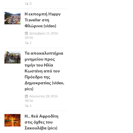
0
Η εκπομπή Happy
Traveller στη
Φλώρινα (video)
Δεκέμβριος 11, 2016
09:50
1
Τα αποκαλυπτήρια
μνημείου προς
τιμήν του Ηλία
Κωστένη από τον
Πρόεδρο της
Δημοκρατίας (video,
pics)
Αύγουστος 28, 2016
08:56
1
Η... θεά Αφροδίτη
στις όχθες του
Σακουλέβα (pics)