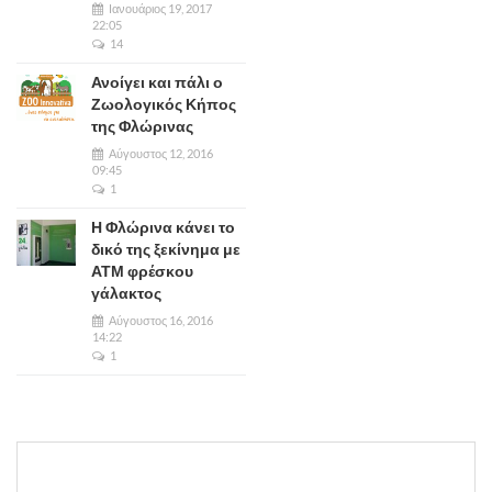
Ιανουάριος 19, 2017
22:05
14
Ανοίγει και πάλι ο
Ζωολογικός Κήπος
της Φλώρινας
Αύγουστος 12, 2016
09:45
1
Η Φλώρινα κάνει το
δικό της ξεκίνημα με
ΑΤΜ φρέσκου
γάλακτος
Αύγουστος 16, 2016
14:22
1