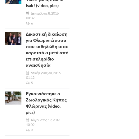
Isak! (video, pics)
Δεκέμβριος 8, 2016
00:32
6
Δικαστική δικαίωση
για Φλωρινιώτισσα
που καθηλώθηκε σε
καροτσάκι μετά από
επισκληρίδιο
αναισθησία
Δεκέμβριος 30, 2016
01:12
5
Εγκαινιάστηκε ο
Ζωολογικός Κήπος
Φλώρινας (video,
pics)
Αύγουστος 19, 2016
10:02
3