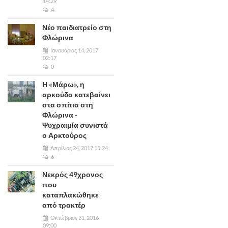
14:29
4
Νέο παιδιατρείο στη
Φλώρινα
Ιανουάριος 14, 2017
02:17
0
Η «Μάρω», η
αρκούδα κατεβαίνει
στα σπίτια στη
Φλώρινα -
Ψυχραιμία συνιστά
ο Αρκτούρος
Απρίλιος 24, 2017 15:24
6
Νεκρός 49χρονος
που
καταπλακώθηκε
από τρακτέρ
Οκτώβριος 31, 2016
09:00