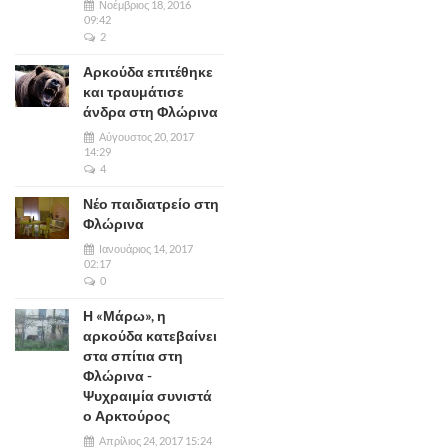
Νοέμβριος 18, 2016
09:42
2
Αρκούδα επιτέθηκε
και τραυμάτισε
άνδρα στη Φλώρινα
Αύγουστος 20, 2017
14:29
4
Νέο παιδιατρείο στη
Φλώρινα
Ιανουάριος 14, 2017
02:17
0
Η «Μάρω», η
αρκούδα κατεβαίνει
στα σπίτια στη
Φλώρινα -
Ψυχραιμία συνιστά
ο Αρκτούρος
Απρίλιος 24, 2017 15:24