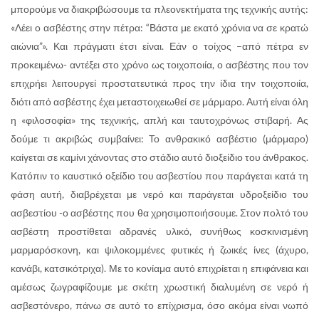
μπορούμε να διακριβώσουμε τα πλεονεκτήματα της τεχνικής αυτής:
«Λέει o ασβέστης στην πέτρα: “Βάστα με εκατό χρόνια να σε κρατώ
αιώνια”». Και πράγματι έτσι είναι. Εάν ο τοίχος –από πέτρα εν
προκειμένω- αντέξει στο χρόνο ως τοιχοποιία, ο ασβέστης που τον
επιχρήει λειτουργεί προστατευτικά προς την ίδια την τοιχοποιία,
διότι από ασβέστης έχει μεταστοιχειωθεί σε μάρμαρο. Αυτή είναι όλη
η «φιλοσοφία» της τεχνικής, απλή και ταυτοχρόνως στιβαρή. Ας
δούμε τι ακριβώς συμβαίνει: Το ανθρακικό ασβέστιο (μάρμαρο)
καίγεται σε καμίνι χάνοντας στο στάδιο αυτό διοξείδιο του άνθρακος.
Κατόπιν το καυστικό οξείδιο του ασβεστίου που παράγεται κατά τη
φάση αυτή, διαβρέχεται με νερό και παράγεται υδροξείδιο του
ασβεστίου -ο ασβέστης που θα χρησιμοποιήσουμε. Στον πολτό του
ασβέστη προστίθεται αδρανές υλικό, συνήθως κοσκινισμένη
μαρμαρόσκονη, και ψιλοκομμένες φυτικές ή ζωικές ίνες (άχυρο,
κανάβι, κατσικότριχα). Με το κονίαμα αυτό επιχρίεται η επιφάνεια και
αμέσως ζωγραφίζουμε με σκέτη χρωστική διαλυμένη σε νερό ή
ασβεστόνερο, πάνω σε αυτό το επίχρισμα, όσο ακόμα είναι νωπό