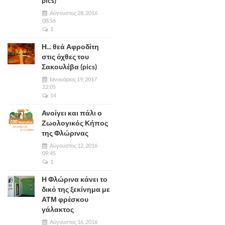
pics)
Αύγουστος 28, 2016
08:56
1
Η... θεά Αφροδίτη
στις όχθες του
Σακουλέβα (pics)
Ιανουάριος 19, 2017
22:05
14
Ανοίγει και πάλι ο
Ζωολογικός Κήπος
της Φλώρινας
Αύγουστος 12, 2016
09:45
1
Η Φλώρινα κάνει το
δικό της ξεκίνημα με
ΑΤΜ φρέσκου
γάλακτος
Αύγουστος 16, 2016