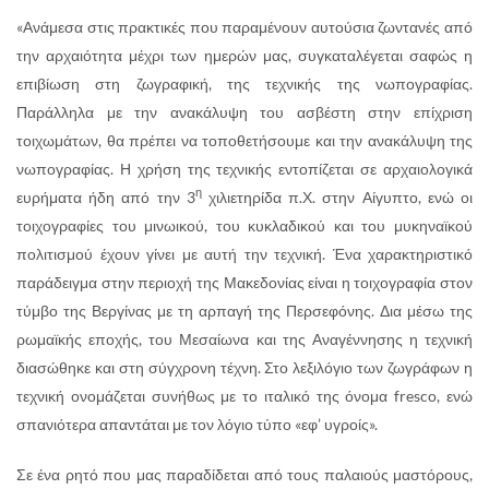
«Ανάμεσα στις πρακτικές που παραμένουν αυτούσια ζωντανές από
την αρχαιότητα μέχρι των ημερών μας, συγκαταλέγεται σαφώς η
επιβίωση στη ζωγραφική, της τεχνικής της νωπογραφίας.
Παράλληλα με την ανακάλυψη του ασβέστη στην επίχριση
τοιχωμάτων, θα πρέπει να τοποθετήσουμε και την ανακάλυψη της
νωπογραφίας. Η χρήση της τεχνικής εντοπίζεται σε αρχαιολογικά
η
ευρήματα ήδη από την 3
χιλιετηρίδα π.Χ. στην Αίγυπτο, ενώ οι
τοιχογραφίες του μινωικού, του κυκλαδικού και του μυκηναϊκού
πολιτισμού έχουν γίνει με αυτή την τεχνική. Ένα χαρακτηριστικό
παράδειγμα στην περιοχή της Μακεδονίας είναι η τοιχογραφία στον
τύμβο της Βεργίνας με τη αρπαγή της Περσεφόνης. Δια μέσω της
ρωμαϊκής εποχής, του Μεσαίωνα και της Αναγέννησης η τεχνική
διασώθηκε και στη σύγχρονη τέχνη. Στο λεξιλόγιο των ζωγράφων η
τεχνική ονομάζεται συνήθως με το ιταλικό της όνομα fresco, ενώ
σπανιότερα απαντάται με τον λόγιο τύπο «εφ’ υγροίς».
Σε ένα ρητό που μας παραδίδεται από τους παλαιούς μαστόρους,