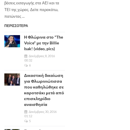
βάσεις εισαγωγής στα ΑΕΙ και τα
ΤΕΙ της χώρας. Δείτε παρακάτω,
πατώντας ...
ΠΕΡΙΣΣΟΤΕΡΑ
Η Φλώρινα στο "The
Voice" με την Billie
Isak! (video, pics)
Δεκέμβριος 8, 2016
00:32
6
Δικαστική δικαίωση
για Φλωρινιώτισσα
που καθηλώθηκε σε
καροτσάκι μετά από
επισκληρίδιο
αναισθησία
Δεκέμβριος 30, 2016
01:12
5