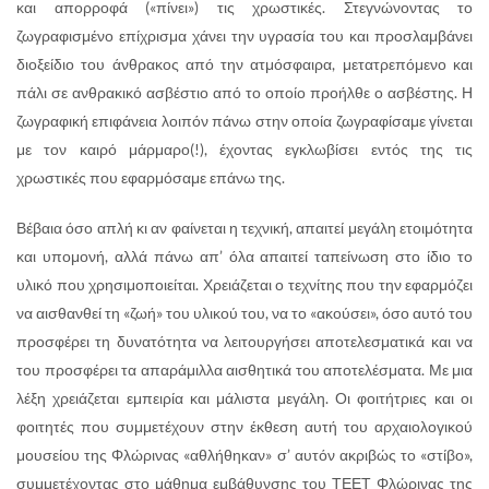
και απορροφά («πίνει») τις χρωστικές. Στεγνώνοντας το
ζωγραφισμένο επίχρισμα χάνει την υγρασία του και προσλαμβάνει
διοξείδιο του άνθρακος από την ατμόσφαιρα, μετατρεπόμενο και
πάλι σε ανθρακικό ασβέστιο από το οποίο προήλθε ο ασβέστης. Η
ζωγραφική επιφάνεια λοιπόν πάνω στην οποία ζωγραφίσαμε γίνεται
με τον καιρό μάρμαρο(!), έχοντας εγκλωβίσει εντός της τις
χρωστικές που εφαρμόσαμε επάνω της.
Βέβαια όσο απλή κι αν φαίνεται η τεχνική, απαιτεί μεγάλη ετοιμότητα
και υπομονή, αλλά πάνω απ’ όλα απαιτεί ταπείνωση στο ίδιο το
υλικό που χρησιμοποιείται. Χρειάζεται ο τεχνίτης που την εφαρμόζει
να αισθανθεί τη «ζωή» του υλικού του, να το «ακούσει», όσο αυτό του
προσφέρει τη δυνατότητα να λειτουργήσει αποτελεσματικά και να
του προσφέρει τα απαράμιλλα αισθητικά του αποτελέσματα. Με μια
λέξη χρειάζεται εμπειρία και μάλιστα μεγάλη. Οι φοιτήτριες και οι
φοιτητές που συμμετέχουν στην έκθεση αυτή του αρχαιολογικού
μουσείου της Φλώρινας «αθλήθηκαν» σ’ αυτόν ακριβώς το «στίβο»,
συμμετέχοντας στο μάθημα εμβάθυνσης του ΤΕΕΤ Φλώρινας της