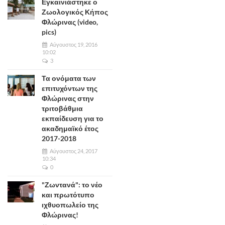
Εγκαινιάστηκε ο
Ζωολογικός Κήπος
Φλώρινας (video,
pics)
Αύγουστος 19, 2016
10:02
3
Τα ονόματα των
επιτυχόντων της
Φλώρινας στην
τριτοβάθμια
εκπαίδευση για το
ακαδημαϊκό έτος
2017-2018
Αύγουστος 24, 2017
10:34
0
"Ζωντανά": το νέο
και πρωτότυπο
ιχθυοπωλείο της
Φλώρινας!