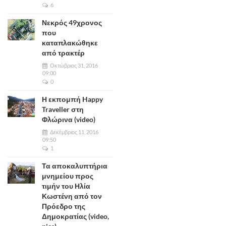
6
Νεκρός 49χρονος
που
καταπλακώθηκε
από τρακτέρ
Οκτώβριος 31, 2016
09:00
0
Η εκπομπή Happy
Traveller στη
Φλώρινα (video)
Δεκέμβριος 11, 2016
09:50
1
Τα αποκαλυπτήρια
μνημείου προς
τιμήν του Ηλία
Κωστένη από τον
Πρόεδρο της
Δημοκρατίας (video,