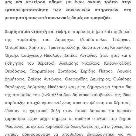
μας και αφετέρου οδηγεί με έναν ακόμη τρόπο στην
εμπορευματοποίηση των κοινωνικών υπηρεσιών, στη
μετατροπή τους από κοινωνικές δομές σε «μαγαζιά»
.
Χωρίς καμία ντροπή και τύψη
, οι παρόντες δημοτικοί σύμβουλοι
της παράταξης του Δημάρχου (Απιδόπουλος Γεώργιος,
Μπαρδάκας Χρήστος, Τριανταφυλλίδης Κωνσταντίνος, Καρακόλης
Μιχαήλ, Ευαγγέλου Νικόλαος, Σίπκας Αντώνιος (που ήταν και ο
εισηγητής του θέματος), Αλεξιάδης Νικόλαος, Καραγκιοζίδης
Θεοδόσιος, Τσορμπάρης Σωτήριος, Σερίδης Πέτρος, Λουκάς
Δημήτριος, Ζαέκης Αντώνιος, Θεοφανίδης Δημήτριος, Ουλιάρης
Θεόδωρος, Δούμτσης Νικόλαος) και με το Δήμαρχο να λάμπει δια
της απουσίας του (ενώ άλλοι δύο δημοτικοί σύμβουλοι της ίδιας
παράταξης αποχώρησαν εντέχνως πριν την ψήφιση του θέματος),
έδωσαν τη χαριστική βολή στον όποιο δημόσιο και δωρεάν
χαρακτήρα είχαν μέχρι σήμερα οι παιδικοί σταθμοί του δήμου
Φλώρινας, με αστείες κυριολεκτικά δικαιολογίες πχ ότι οι γονείς των
νηπίων αδιαφορούσαν να υποβάλουν δικαιολογητικά για να