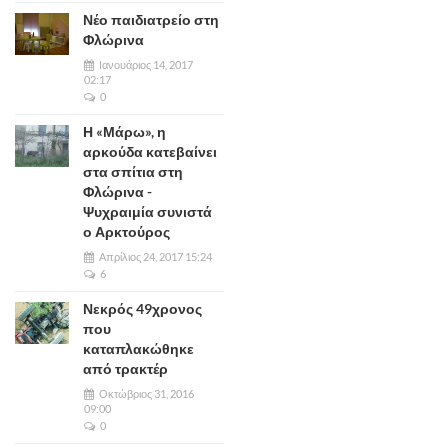
Νέο παιδιατρείο στη
Φλώρινα
Ιανουάριος 14, 2017
02:17
0
Η «Μάρω», η
αρκούδα κατεβαίνει
στα σπίτια στη
Φλώρινα -
Ψυχραιμία συνιστά
ο Αρκτούρος
Απρίλιος 24, 2017 15:24
6
Νεκρός 49χρονος
που
καταπλακώθηκε
από τρακτέρ
Οκτώβριος 31, 2016
09:00
0