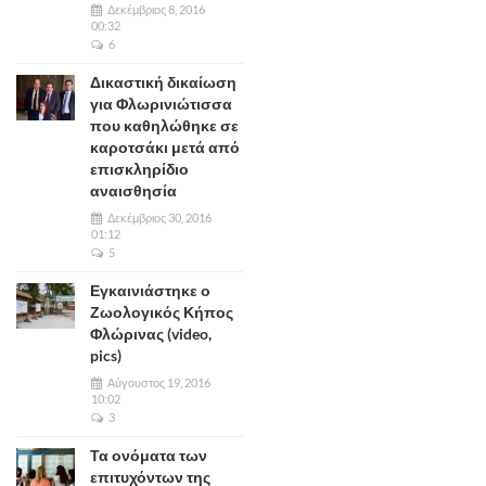
Δεκέμβριος 8, 2016
00:32
6
Δικαστική δικαίωση
για Φλωρινιώτισσα
που καθηλώθηκε σε
καροτσάκι μετά από
επισκληρίδιο
αναισθησία
Δεκέμβριος 30, 2016
01:12
5
Εγκαινιάστηκε ο
Ζωολογικός Κήπος
Φλώρινας (video,
pics)
Αύγουστος 19, 2016
10:02
3
Τα ονόματα των
επιτυχόντων της