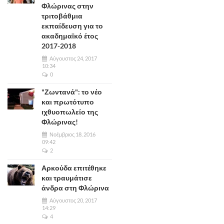
Φλώρινας στην
τριτοβάθμια
εκπαίδευση για το
ακαδημαϊκό έτος
2017-2018
Αύγουστος 24, 2017
10:34
0
"Ζωντανά": το νέο
και πρωτότυπο
ιχθυοπωλείο της
Φλώρινας!
Νοέμβριος 18, 2016
09:42
2
Αρκούδα επιτέθηκε
και τραυμάτισε
άνδρα στη Φλώρινα
Αύγουστος 20, 2017
14:29
4