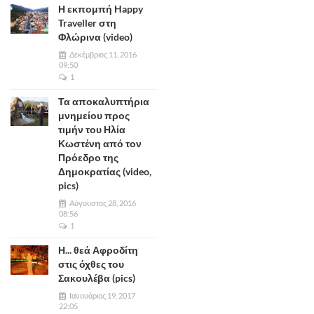
Η εκπομπή Happy
Traveller στη
Φλώρινα (video)
Δεκέμβριος 11, 2016
09:50
1
Τα αποκαλυπτήρια
μνημείου προς
τιμήν του Ηλία
Κωστένη από τον
Πρόεδρο της
Δημοκρατίας (video,
pics)
Αύγουστος 28, 2016
08:56
1
Η... θεά Αφροδίτη
στις όχθες του
Σακουλέβα (pics)
Ιανουάριος 19, 2017
22:05