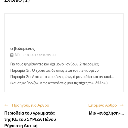
ο βολεμένος
Μάιος 18, 2017 at 10:59 μμ
Για τους ψηφίσαντες και όχι μονο, ισχύουν 2 παροιμίες.
Παροιμία 1η: Ο χορτάτος δε σκέφτεται τον πεινασμένο.
Παροιμία 2η: Απο πίτα που δεν τρώω, τί με νοιάζει και αν καεί…
(και ας καθορίζω με τις αποφάσεις μου τις τύχες των άλλων)
Προηγούμενο Άρθρο
Επόμενο Άρθρο
Περιοδεία του γραμματέα
Μια «ενόχληση»…
της ΚΕ του ΣΥΡΙΖΑ Πάνου
Ρήγα στη Δυτική