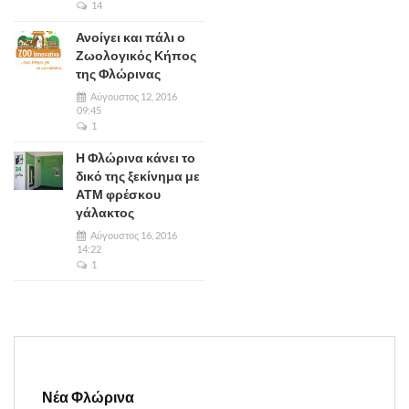
14
Ανοίγει και πάλι ο
Ζωολογικός Κήπος
της Φλώρινας
Αύγουστος 12, 2016
09:45
1
Η Φλώρινα κάνει το
δικό της ξεκίνημα με
ΑΤΜ φρέσκου
γάλακτος
Αύγουστος 16, 2016
14:22
1
Νέα Φλώρινα