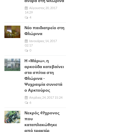
άνδρα στη Φλώρινα
Αύγουστος 20, 2017
14:29
4
Νέο παιδιατρείο στη
Φλώρινα
Ιανουάριος 14, 2017
02:17
0
Η «Μάρω», η
αρκούδα κατεβαίνει
στα σπίτια στη
Φλώρινα -
Ψυχραιμία συνιστά
ο Αρκτούρος
Απρίλιος 24, 2017 15:24
6
Νεκρός 49χρονος
που
καταπλακώθηκε
από τρακτέρ