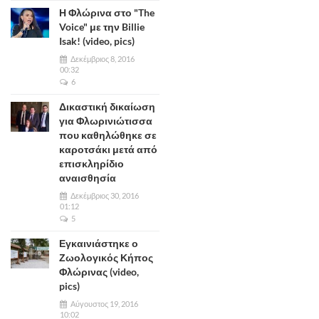
Η Φλώρινα στο "The
Voice" με την Billie
Isak! (video, pics)
Δεκέμβριος 8, 2016
00:32
6
Δικαστική δικαίωση
για Φλωρινιώτισσα
που καθηλώθηκε σε
καροτσάκι μετά από
επισκληρίδιο
αναισθησία
Δεκέμβριος 30, 2016
01:12
5
Εγκαινιάστηκε ο
Ζωολογικός Κήπος
Φλώρινας (video,
pics)
Αύγουστος 19, 2016
10:02