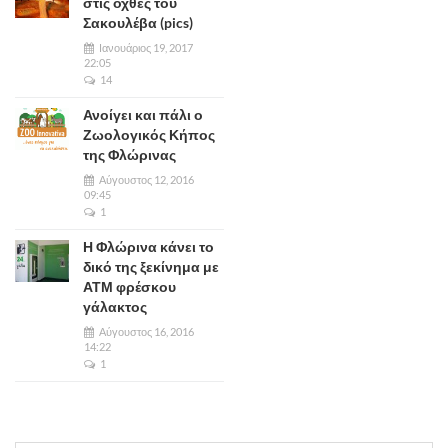
στις όχθες του
Σακουλέβα (pics)
Ιανουάριος 19, 2017
22:05
14
Ανοίγει και πάλι ο
Ζωολογικός Κήπος
της Φλώρινας
Αύγουστος 12, 2016
09:45
1
Η Φλώρινα κάνει το
δικό της ξεκίνημα με
ΑΤΜ φρέσκου
γάλακτος
Αύγουστος 16, 2016
14:22
1