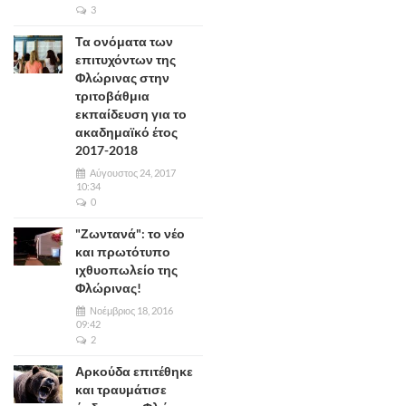
3
Τα ονόματα των
επιτυχόντων της
Φλώρινας στην
τριτοβάθμια
εκπαίδευση για το
ακαδημαϊκό έτος
2017-2018
Αύγουστος 24, 2017
10:34
0
"Ζωντανά": το νέο
και πρωτότυπο
ιχθυοπωλείο της
Φλώρινας!
Νοέμβριος 18, 2016
09:42
2
Αρκούδα επιτέθηκε
και τραυμάτισε