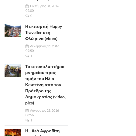
Οκτώβριος 31, 2016
09:00
0
Η εκπομπή Happy
Traveller στη
Φλώρινα (video)
Δεκέμβριος 11, 2016
09:50
1
Τα αποκαλυπτήρια
μνημείου προς
τιμήν του Ηλία
Κωστένη από τον
Πρόεδρο της
Δημοκρατίας (video,
pics)
Αύγουστος 28, 2016
08:56
1
Η... θεά Αφροδίτη