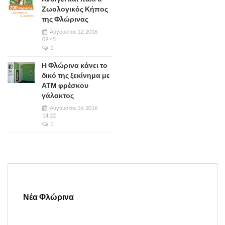
Ζωολογικός Κήπος
της Φλώρινας
Αύγουστος 12, 2016
09:45
1
Η Φλώρινα κάνει το
δικό της ξεκίνημα με
ΑΤΜ φρέσκου
γάλακτος
Αύγουστος 16, 2016
14:22
1
Νέα Φλώρινα