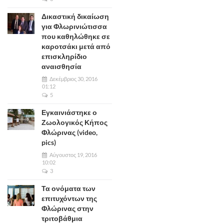
Δικαστική δικαίωση
για Φλωρινιώτισσα
που καθηλώθηκε σε
καροτσάκι μετά από
επισκληρίδιο
αναισθησία
Δεκέμβριος 30, 2016
01:12
5
Εγκαινιάστηκε ο
Ζωολογικός Κήπος
Φλώρινας (video,
pics)
Αύγουστος 19, 2016
10:02
3
Τα ονόματα των
επιτυχόντων της
Φλώρινας στην
τριτοβάθμια