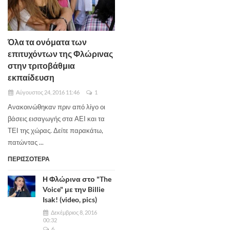
Όλα τα ονόματα των
επιτυχόντων της Φλώρινας
στην τριτοβάθμια
εκπαίδευση
Αύγουστος 24, 2016 11:46
1
Ανακοινώθηκαν πριν από λίγο οι
βάσεις εισαγωγής στα ΑΕΙ και τα
ΤΕΙ της χώρας. Δείτε παρακάτω,
πατώντας ...
ΠΕΡΙΣΣΟΤΕΡΑ
Η Φλώρινα στο "The
Voice" με την Billie
Isak! (video, pics)
Δεκέμβριος 8, 2016
00:32
6