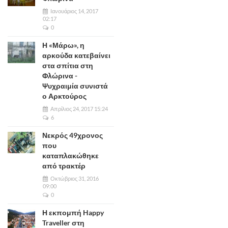
Ιανουάριος 14, 2017
02:17
0
Η «Μάρω», η
αρκούδα κατεβαίνει
στα σπίτια στη
Φλώρινα -
Ψυχραιμία συνιστά
ο Αρκτούρος
Απρίλιος 24, 2017 15:24
6
Νεκρός 49χρονος
που
καταπλακώθηκε
από τρακτέρ
Οκτώβριος 31, 2016
09:00
0
Η εκπομπή Happy
Traveller στη