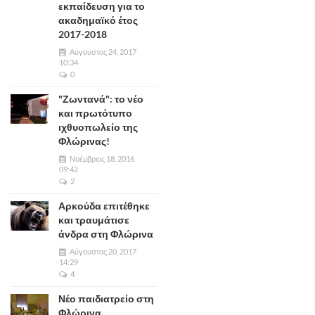
εκπαίδευση για το
ακαδημαϊκό έτος
2017-2018
Αύγουστος 24, 2017
10:34
0
"Ζωντανά": το νέο
και πρωτότυπο
ιχθυοπωλείο της
Φλώρινας!
Νοέμβριος 18, 2016
09:42
2
Αρκούδα επιτέθηκε
και τραυμάτισε
άνδρα στη Φλώρινα
Αύγουστος 20, 2017
14:29
4
Νέο παιδιατρείο στη
Φλώρινα