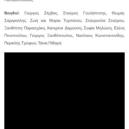
Βοηθοί:
Γιώργος Ζέρβας, Σταύρος Γουλάπτσης, Θωμάς
Σαριγκιόλης, Ζωή και Μαρία Τυρπένου, Σταυρούλα Σταύρου,
Ξανθίππη Παρασχάκη, Κατερίνα Δαμούση, Σοφία Μηλώση, Ελένη
Πινοπούλου, Γιώργος Ξανθόπουλος, Νικόλαος Κωνσταντινίδης,
Περικλής Τρύφων, Τάνια Πιθαρά