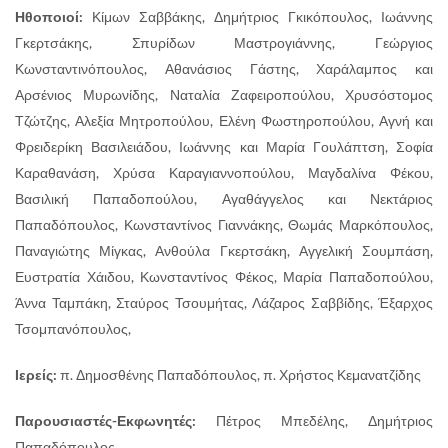
Ηθοποιοί:
Κίμων Σαββάκης, Δημήτριος Γκικόπουλος, Ιωάννης
Γκερτσάκης, Σπυρίδων Μαστρογιάννης, Γεώργιος
Κωνσταντινόπουλος, Αθανάσιος Γάστης, Χαράλαμπος και
Αρσένιος Μυρωνίδης, Ναταλία Ζαφειροπούλου, Χρυσόστομος
Τζώτζης, Αλεξία Μητροπούλου, Ελένη Φωστηροπούλου, Αγνή και
Φρειδερίκη Βασιλειάδου, Ιωάννης και Μαρία Γουλάπτση, Σοφία
Καραθανάση, Χρύσα Καραγιαννοπούλου, Μαγδαλίνα Φέκου,
Βασιλική Παπαδοπούλου, Αγαθάγγελος και Νεκτάριος
Παπαδόπουλος, Κωνσταντίνος Γιαννάκης, Θωμάς Μαρκόπουλος,
Παναγιώτης Μίγκας, Ανθούλα Γκερτσάκη, Αγγελική Σουμπάση,
Ευστρατία Χάιδου, Κωνσταντίνος Φέκος, Μαρία Παπαδοπούλου,
Άννα Ταμπάκη, Σταύρος Τσουμήτας, Λάζαρος Σαββίδης, Έξαρχος
Τσομπανόπουλος,
Ιερείς:
π. Δημοσθένης Παπαδόπουλος, π. Χρήστος Κεμανατζίδης
Παρουσιαστές-Εκφωνητές:
Πέτρος Μπεδέλης, Δημήτριος
Παπαδόπουλος