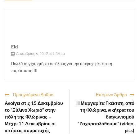
Eld
Δεκέμβριος 6, 2017 at 1:54 μμ
Πολλά συγχαρητήρια σε όλους για την υπέροχη θεατρική
παράσταση!!!!
Προηγούμενο Άρθρο
Επόμενο Άρθρο
Ανοίγει στις 15 Δεκεμβρίου
Η Μαργαρίτα Γκέκτση, από
το “Ξύλινο Χωριό” στην
τη Φλώρινα, νικήτρια του
πόλη της Φλώρινας –
διαγωνισμού
Μέχρι 11 Δεκεμβρίου οι
“Ζαχαροπλάθουμε” (video,
αιτήσεις συμμετοχής
pics)