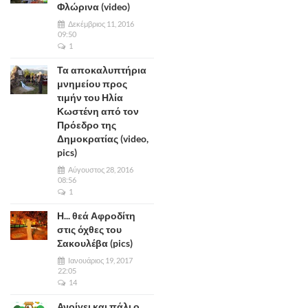
Φλώρινα (video)
Δεκέμβριος 11, 2016
09:50
1
Τα αποκαλυπτήρια
μνημείου προς
τιμήν του Ηλία
Κωστένη από τον
Πρόεδρο της
Δημοκρατίας (video,
pics)
Αύγουστος 28, 2016
08:56
1
Η... θεά Αφροδίτη
στις όχθες του
Σακουλέβα (pics)
Ιανουάριος 19, 2017
22:05
14
Ανοίγει και πάλι ο