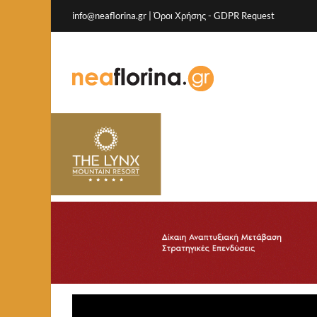
info@neaflorina.gr |
Όροι Χρήσης
-
GDPR Request