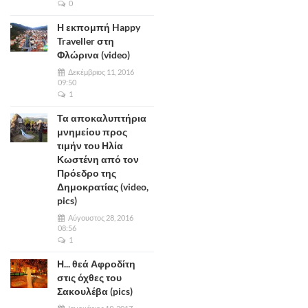
0
Η εκπομπή Happy
Traveller στη
Φλώρινα (video)
Δεκέμβριος 11, 2016
09:50
1
Τα αποκαλυπτήρια
μνημείου προς
τιμήν του Ηλία
Κωστένη από τον
Πρόεδρο της
Δημοκρατίας (video,
pics)
Αύγουστος 28, 2016
08:56
1
Η... θεά Αφροδίτη
στις όχθες του
Σακουλέβα (pics)