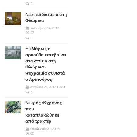
4
Νέο παιδιατρείο στη
Φλώρινα
Ιανουάριος 14, 2017
02:17
0
Η «Μάρω», η
αρκούδα κατεβαίνει
στα σπίτια στη
Φλώρινα -
Ψυχραιμία συνιστά
ο Αρκτούρος
Απρίλιος 24, 2017 15:24
6
Νεκρός 49χρονος
που
καταπλακώθηκε
από τρακτέρ
Οκτώβριος 31, 2016
09:00