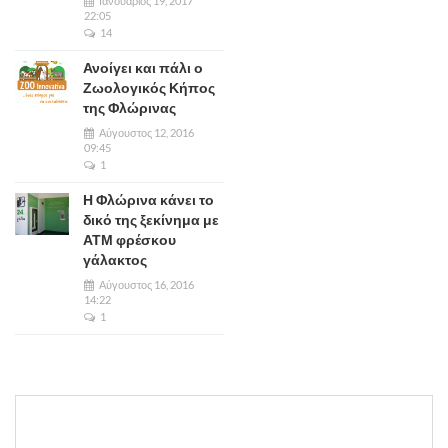
Ιανουάριος 19, 2017
22:05
14
Ανοίγει και πάλι ο
Ζωολογικός Κήπος
της Φλώρινας
Αύγουστος 12, 2016
09:45
1
Η Φλώρινα κάνει το
δικό της ξεκίνημα με
ΑΤΜ φρέσκου
γάλακτος
Αύγουστος 16, 2016
14:22
1