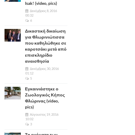
Isak! (video, pics)
Δεκέμβριος 8, 2016
00:32
6
Δικαστική δικαίωση
για Φλωρινιώτισσα
που καθηλώθηκε σε
καροτσάκι μετά από
επισκληρίδιο
αναισθησία
Δεκέμβριος 30, 2016
01:12
5
Εγκαινιάστηκε ο
Ζωολογικός Κήπος
Φλώρινας (video,
pics)
Αύγουστος 19, 2016
10:02
3
Τα ονόματα των