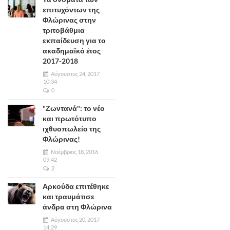
επιτυχόντων της
Φλώρινας στην
τριτοβάθμια
εκπαίδευση για το
ακαδημαϊκό έτος
2017-2018
Αύγουστος 24, 2017
10:34
0
"Ζωντανά": το νέο
και πρωτότυπο
ιχθυοπωλείο της
Φλώρινας!
Νοέμβριος 18, 2016
09:42
2
Αρκούδα επιτέθηκε
και τραυμάτισε
άνδρα στη Φλώρινα
Αύγουστος 20, 2017
14:29