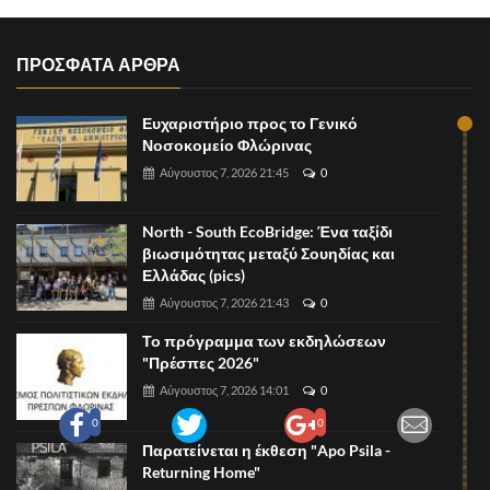
ΠΡΟΣΦΑΤΑ ΑΡΘΡΑ
Ευχαριστήριο προς το Γενικό
Νοσοκομείο Φλώρινας
Αύγουστος 7, 2026 21:45
0
North - South EcoBridge: Ένα ταξίδι
βιωσιμότητας μεταξύ Σουηδίας και
Ελλάδας (pics)
Αύγουστος 7, 2026 21:43
0
Το πρόγραμμα των εκδηλώσεων
"Πρέσπες 2026"
Αύγουστος 7, 2026 14:01
0
0
0
Παρατείνεται η έκθεση "Apo Psila -
Returning Home"