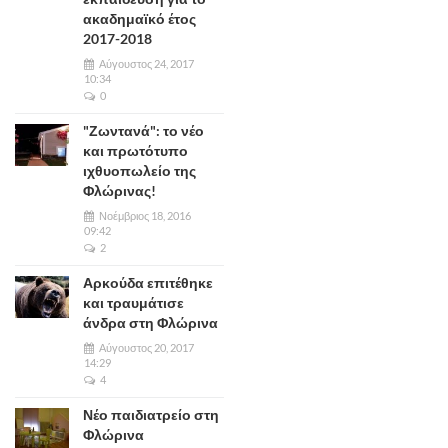
ακαδημαϊκό έτος
2017-2018
Αύγουστος 24, 2017
10:34
0
"Ζωντανά": το νέο
και πρωτότυπο
ιχθυοπωλείο της
Φλώρινας!
Νοέμβριος 18, 2016
09:42
2
Αρκούδα επιτέθηκε
και τραυμάτισε
άνδρα στη Φλώρινα
Αύγουστος 20, 2017
14:29
4
Νέο παιδιατρείο στη
Φλώρινα