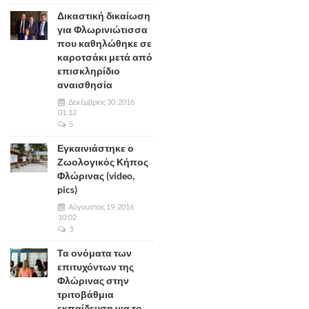
Δικαστική δικαίωση
για Φλωρινιώτισσα
που καθηλώθηκε σε
καροτσάκι μετά από
επισκληρίδιο
αναισθησία
Δεκέμβριος 30, 2016
01:12
5
Εγκαινιάστηκε ο
Ζωολογικός Κήπος
Φλώρινας (video,
pics)
Αύγουστος 19, 2016
10:02
3
Τα ονόματα των
επιτυχόντων της
Φλώρινας στην
τριτοβάθμια
εκπαίδευση για το