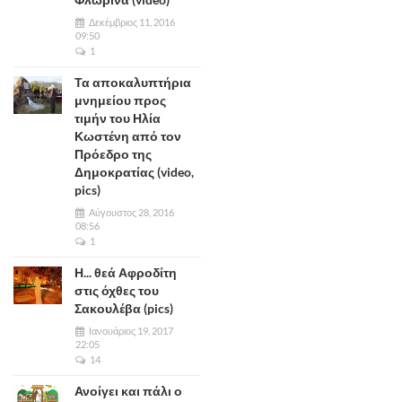
Δεκέμβριος 11, 2016
09:50
1
Τα αποκαλυπτήρια
μνημείου προς
τιμήν του Ηλία
Κωστένη από τον
Πρόεδρο της
Δημοκρατίας (video,
pics)
Αύγουστος 28, 2016
08:56
1
Η... θεά Αφροδίτη
στις όχθες του
Σακουλέβα (pics)
Ιανουάριος 19, 2017
22:05
14
Ανοίγει και πάλι ο