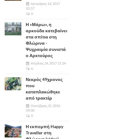
Ιανουάριος 14, 2017
02:17
0
Η «Μάρω», η
αρκούδα κατεβαίνει
στα σπίτια στη
Φλώρινα -
Ψυχραιμία συνιστά
ο Αρκτούρος
Απρίλιος 24, 2017 15:24
6
Νεκρός 49χρονος
που
καταπλακώθηκε
από τρακτέρ
Οκτώβριος 31, 2016
09:00
0
Η εκπομπή Happy
Traveller στη
Φλώρινα (video)