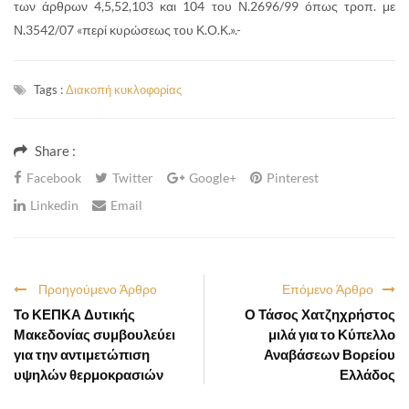
των άρθρων 4,5,52,103 και 104 του Ν.2696/99 όπως τροπ. με
Ν.3542/07 «περί κυρώσεως του Κ.Ο.Κ.».-
Tags :
Διακοπή κυκλοφορίας
Share :
Facebook
Twitter
Google+
Pinterest
Linkedin
Email
Προηγούμενο Άρθρο
Επόμενο Άρθρο
Το ΚΕΠΚΑ Δυτικής
Ο Τάσος Χατζηχρήστος
Μακεδονίας συμβουλεύει
μιλά για το Κύπελλο
για την αντιμετώπιση
Αναβάσεων Βορείου
υψηλών θερμοκρασιών
Ελλάδος