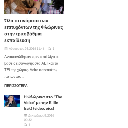
Όλα τα ονόματα των
επιτυχόντων της Φλώρινας
στην τριτοβάθμια
εκπαίδευση
Αύγουστος 24, 2016 11:46
1
Ανακοινώθηκαν πριν από λίγο οι
βάσεις εισαγωγής στα ΑΕΙ και τα
ΤΕΙ της χώρας. Δείτε παρακάτω,
πατώντας ...
ΠΕΡΙΣΣΟΤΕΡΑ
Η Φλώρινα στο "The
Voice" με την Billie
Isak! (video, pics)
Δεκέμβριος 8, 2016
00:32
6