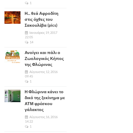
1
Η... θεά Αφροδίτη
στις όχθες του
Σακουλέβα (pics)
Ιανουάριος 19, 2017
22:05
14
Ανοίγει και πάλι ο
Ζωολογικός Κήπος
της Φλώρινας
Αύγουστος 12, 2016
09:45
1
Η Φλώρινα κάνει το
δικό της ξεκίνημα με
ΑΤΜ φρέσκου
γάλακτος
Αύγουστος 16, 2016
14:22
1