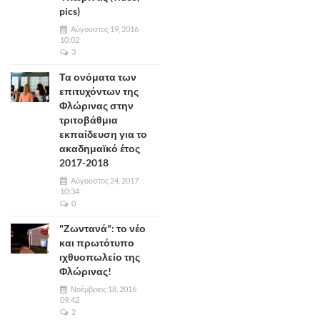
pics)
Αύγουστος 19, 2016
10:02
3
Τα ονόματα των
επιτυχόντων της
Φλώρινας στην
τριτοβάθμια
εκπαίδευση για το
ακαδημαϊκό έτος
2017-2018
Αύγουστος 24, 2017
10:34
0
"Ζωντανά": το νέο
και πρωτότυπο
ιχθυοπωλείο της
Φλώρινας!
Νοέμβριος 18, 2016
09:42
2