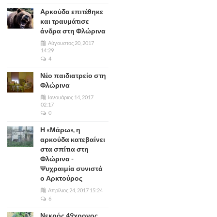
Αρκούδα επιτέθηκε
και τραυμάτισε
άνδρα στη Φλώρινα
Αύγουστος 20, 2017
14:29
4
Νέο παιδιατρείο στη
Φλώρινα
Ιανουάριος 14, 2017
02:17
0
Η «Μάρω», η
αρκούδα κατεβαίνει
στα σπίτια στη
Φλώρινα -
Ψυχραιμία συνιστά
ο Αρκτούρος
Απρίλιος 24, 2017 15:24
6
Νεκρός 49χρονος