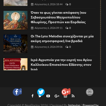
Αύγουστος 6, 2026 18:44
0
Όταν το φως γίνεται απόφαση (του
Σεβασμιωτάτου Μητροπολίτου
Φλωρίνης, Πρεσπών και Εορδαίας
Αύγουστος 6, 2026 09:11
0
Οι The Lynx Melodies συνεχίζονται με μία
ακόμη ατμοσφαιρική live βραδιά
Αύγουστος 6, 2026 09:06
0
Ιερά Αγρυπνία για την εορτή του Αγίου
Καλλινίκου Επισκόπου Εδέσσης στον
Ιερό
Αύγουστος 6, 2026 09:02
0
Pizza Night στο The Lynx Mountain Resort!
Αύγουστος 6, 2026 08:57
0
0
0
Copyright © NeaFlorina 2026 | Designed By
Imtevion
|
Powered by