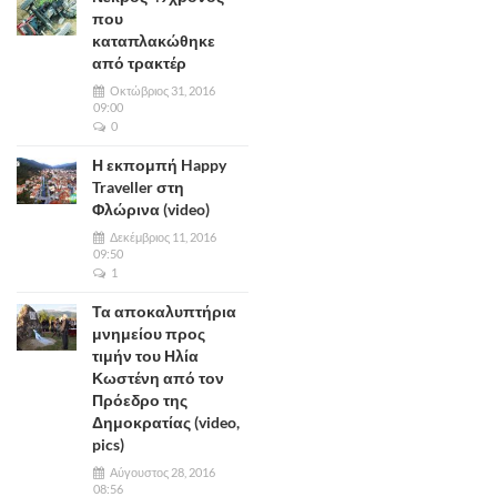
που
καταπλακώθηκε
από τρακτέρ
Οκτώβριος 31, 2016
09:00
0
Η εκπομπή Happy
Traveller στη
Φλώρινα (video)
Δεκέμβριος 11, 2016
09:50
1
Τα αποκαλυπτήρια
μνημείου προς
τιμήν του Ηλία
Κωστένη από τον
Πρόεδρο της
Δημοκρατίας (video,
pics)
Αύγουστος 28, 2016
08:56