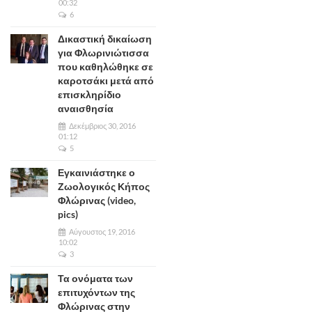
00:32
6
Δικαστική δικαίωση
για Φλωρινιώτισσα
που καθηλώθηκε σε
καροτσάκι μετά από
επισκληρίδιο
αναισθησία
Δεκέμβριος 30, 2016
01:12
5
Εγκαινιάστηκε ο
Ζωολογικός Κήπος
Φλώρινας (video,
pics)
Αύγουστος 19, 2016
10:02
3
Τα ονόματα των
επιτυχόντων της
Φλώρινας στην