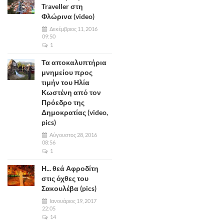
Traveller στη
Φλώρινα (video)
Δεκέμβριος 11, 2016
09:50
1
Τα αποκαλυπτήρια
μνημείου προς
τιμήν του Ηλία
Κωστένη από τον
Πρόεδρο της
Δημοκρατίας (video,
pics)
Αύγουστος 28, 2016
08:56
1
Η... θεά Αφροδίτη
στις όχθες του
Σακουλέβα (pics)
Ιανουάριος 19, 2017
22:05
14