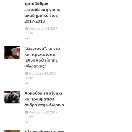
τριτοβάθμια
εκπαίδευση για το
ακαδημαϊκό έτος
2017-2018
Αύγουστος 24, 2017
10:34
0
"Ζωντανά": το νέο
και πρωτότυπο
ιχθυοπωλείο της
Φλώρινας!
Νοέμβριος 18, 2016
09:42
2
Αρκούδα επιτέθηκε
και τραυμάτισε
άνδρα στη Φλώρινα
Αύγουστος 20, 2017
14:29
4
Νέο παιδιατρείο στη