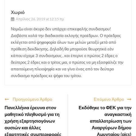
Χωριό
Απρίλιος 26, 2019 at 12:15 πμ
Νομιζω είναι άκυρο δεν υπάρχει επικεφαλής συνδιασμου!
Διαβάστε καλά την διαδικασία εκλογής προέδρων. Ο πρόεδρος
εκλέγεται από ψηφοφορία όλων των μελών μεταξύ μετά από
πρόθεση διεκδίκησης. Δηλαδή θα μπορούσε θεωρητικά εάν
κάπου είχαμε 3 συνδιασμους , και έπερνε ο πρώτος 2 έδρες ο
δεύτερος 2 έδρες και ο τρίτος μια, ο πρώτος να μη εξασφάλιζε την
απαιτούμενη πλειοψηφία και να γίνει ένας από τον δεύτερο
συνδιασμο πρόεδρος κε ψήφο του τρίτου.
Προηγούμενο Άρθρο
Επόμενο Άρθρο
Πανελλήνια έρευνα στον
Εκδόθηκε το ΦΕΚ για την
μαθητικό πληθυσμό για τη
αναγκαστική
χρήση εξαρτησιογόνων
απαλλοτρίωση των
ουσιών και άλλες
Αναργύρων δήμου
εξαρτητικές συμπεριφορές
Αμυνταίου (pics)