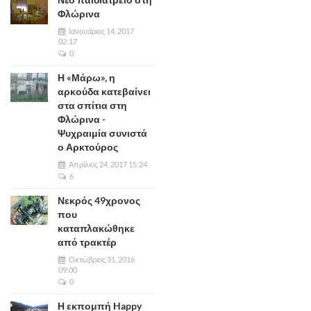
Φλώρινα
Ιανουάριος 14, 2017
02:17
0
Η «Μάρω», η
αρκούδα κατεβαίνει
στα σπίτια στη
Φλώρινα -
Ψυχραιμία συνιστά
ο Αρκτούρος
Απρίλιος 24, 2017 15:24
6
Νεκρός 49χρονος
που
καταπλακώθηκε
από τρακτέρ
Οκτώβριος 31, 2016
09:00
0
Η εκπομπή Happy